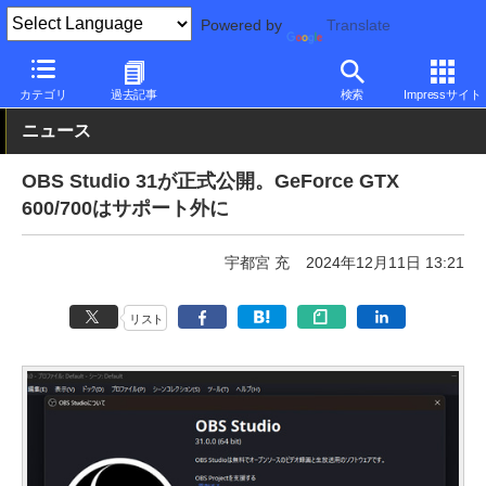
Powered by
Translate
PC Watch
ソフトウェア/アプリ
他ソフト/アプリ
新バージョン
カテゴリ
過去記事
検索
Impressサイト
ニュース
OBS Studio 31が正式公開。GeForce GTX
600/700はサポート外に
宇都宮 充
2024年12月11日 13:21
リスト