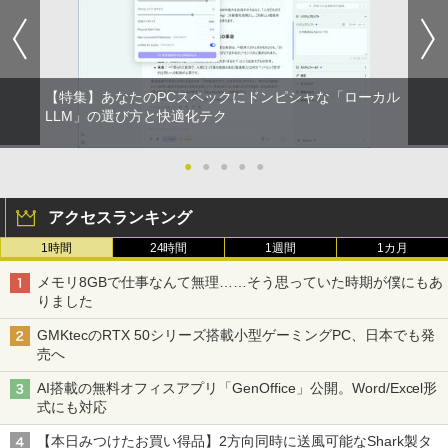
【特集】あなたのPCスペックにドンピシャな「ローカル
LLM」の選び方と快適化テク
●
●
●
●
●
アクセスランキング
1時間
24時間
1週間
1カ月
メモリ8GBで仕事なんて無理……そう思っていた時期が僕にもあ
りました
GMKtecのRTX 50シリーズ搭載小型ゲーミングPC、日本でも発
売へ
AI搭載の無料オフィスアプリ「GenOffice」公開。Word/Excel形
式にも対応
【本日みつけたお買い得品】2方向同時に送風可能なShark製タ