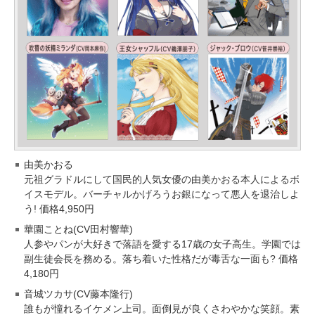
由美かおる
元祖グラドルにして国民的人気女優の由美かおる本人によるボ
イスモデル。バーチャルかげろうお銀になって悪人を退治しよ
う! 価格4,950円
華園ことね(CV田村響華)
人参やパンが大好きで落語を愛する17歳の女子高生。学園では
副生徒会長を務める。落ち着いた性格だが毒舌な一面も? 価格
4,180円
音城ツカサ(CV藤本隆行)
誰もが憧れるイケメン上司。面倒見が良くさわやかな笑顔。素