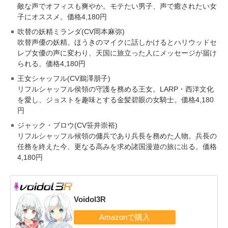
敵な声でオフィスも爽やか。モテたい男子、声で癒されたい女
子にオススメ。価格4,180円
吹替の妖精ミランダ(CV岡本麻弥)
吹替声優の妖精。ほうきのマイクに話しかけるとハリウッドセ
レブ女優の声に変わり、天国に旅立った人にメッセージが届け
られる。価格4,180円
王女シャッフル(CV鵜澤朋子)
リフルシャッフル侯領の守護を務める王女。LARP・西洋文化
を愛し、ジョストを趣味とする金髪碧眼の女騎士。価格4,180
円
ジャック・ブロウ(CV笹井崇裕)
リフルシャッフル候領の傭兵であり兵長を務めた人物。兵長の
任務を終えた今、更なる高みを求め諸国漫遊の旅に出る。価格
4,180円
Voidol3R