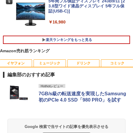
5A00 Core i5 8世代 メモリー8GB 高速S
5年間フル保証ディスプレイ 243B9/11 [2
5
SD256GB 整備済み品 pc win11 os 中古
3.8型ワイド液晶ディスプレイ 5年フル保
パソコン すぐ使える オフィス付きPC 送
証(USB-C)]
料無料
￥16,980
￥22,770
楽天ランキングをもっと見る
Amazon売れ筋ランキング
イヤフォン
ミュージック
ドリンク
コミック
はなコミ！ ～となりにアイドル～ [ 大
1
場 花菜 ]
編集部のおすすめ記事
￥1,760
Anker Soundcore P40i オフホワイト
BRUCE WAYNE feat. Flo Milli, ATL Jacob
【Amazon.co.jp限定】 い・ろ・は・す 2L P
薬屋のひとりごと 17巻 (デジタル版ビッグガ
Hothotレビュー
[Explicit]
ET ラベルレス ×8本
ンガンコミックス)
7GB/s級の転送速度を実現したSamsung
￥7,990
初のPCIe 4.0 SSD「980 PRO」を試す
￥250
￥1,112
￥770
捕食 欲望をカネに変えるトクリュウ型
2
犯罪集団「ナチュラル」の闇 [ 清水 將裕
]
Anker Soundcore P31i ブラック
BRUCE WAYNE feat. Flo Milli, ATL Jacob
by Amazon 天然水 ラベルレス 500ml ×24本
異世界居酒屋「のぶ」(22) (角川コミックス・
Google 検索で当サイトの記事を優先表示させる
[Explicit]
富士山の天然水 バナジウム含有 水 ミネラル
エース)
￥1,870
ウォーター ペットボトル 静岡県産 500ミリリ