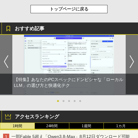
トップページに戻る
おすすめ記事
【特集】あなたのPCスペックにドンピシャな「ローカル
LLM」の選び方と快適化テク
●
●
●
●
●
アクセスランキング
1時間
24時間
1週間
1カ月
一部Fable 5超え「Qwen3.8-Max」8月12日ダウンロード可能