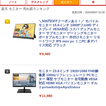
ノート
デスクトップ
モニター
本
楽天 モニター 売れ筋ランキング
更新日時：2026/08/07 02:00
iiyama / ノートPC ゲーミングPC / Note
ポイント10倍 中古パソコン デスクトッ
＼500円OFFクーポンあり！／ モバイル
1
1
1
book Clevo W350SS_370SS / 第4世代C
プパソコン Windows 11【Office付】
モニター 15.6インチ 1080PフルHD ディ
ore i7 / グラフィックボード NVIDIA Cor
【Windows 11 Pro 64Bit搭載】DELL O
スプレイ VESA対応 コスパ デュアルモニ
poration GM107M [GeForce GTX 860
ptiplexシリーズ Core i5搭載/4G/新品SS
ター サブモニター ゲーミングモニター
M] 2GB / 光学ドライブ CDDVDW SN-20
D 120GB/DVD-ROM/送料無料【オプショ
ポータブルモニター 外付けモニター リモ
8FB / メモリ 8GB【中古品】
ン色々有】
ートワーク IPS mini pc ミニPC 多デバ
イス対応 ブラック
￥11,000
￥24,800
￥9,480
Panasonic CF-SV8RDAVS Core i5 836
【エントリーでポイント100％還元のチ
2
2
5U 1.6GHz/8GB/256GB(SSD)/Multi/12.1
ャンス】GMKtec ミニpc G3 Pro Intel C
モニター 23.8インチ 1920×1080 FHD解
2
W/WUXGA(1920x1200)/Win11 パーム変
ore i3 10110U 16GB DDR4 64GBまで増
像度 100Hzリフレッシュレート PCモニ
色あり【中古】【20260729】
設 512GB SSD M.2 2242 最大8TB Wind
ター 薄型 サブモニター 在宅勤務 VESA
ows11 Pro mini pc 4.1GHz WIFI6 BT5.
対応 HDMI VGA パソコンモニター チル
2 小型PC VESA対応 ミニパソコン 2画面
トpc/switch/ps4/ps5/xbox
￥13,300
高性能 みにpc nucbox 省エネ デスクト
ップPC
￥11,980
￥66,248
中古ノートパソコン 中古PC Windows11
3