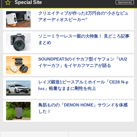
Special Site
クリエイティブが作った2万円台の“小さなピュ
アオーディオスピーカー”
ソニーミラーレス一眼の大特集！ 見どころ記事
まとめ
SOUNDPEATSのイヤカフ型イヤフォン「UU2
イヤーカフ」をイヤカフマニアが語る
レイズ鍛造1ピースアルミホイール「CE28 N-p
lus」軽量なままに剛性を向上
鳥肌ものの「DENON HOME」サウンドを体感
した！