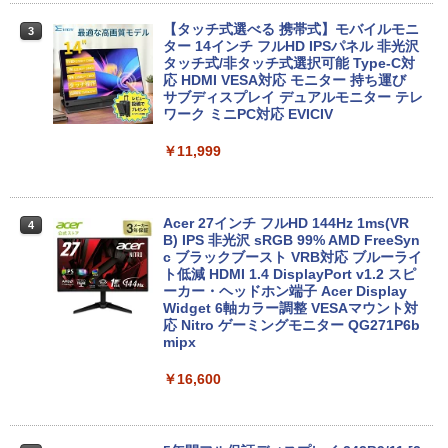
Microsoft Office2024 SSD搭載 初期設
定済み 店長おまかせ 第7世代～第11世代
【タッチ式選べる 携帯式】モバイルモニ
3
Core i3/i5 大容量 メモリー テンキ カメ
ター 14インチ フルHD IPSパネル 非光沢
ラ ドライブ 選択可 Bluetooth 型落ちモ
[VETESA正規販売店]デスクトップパソ
タッチ式/非タッチ式選択可能 Type-C対
3
デル ノートPC 有名メーカー
コン PC 一体型 新品 Windows11 27型 C
応 HDMI VESA対応 モニター 持ち運び
ore i7 第4世代 Office付き メモリ16GB
サブディスプレイ デュアルモニター テレ
SSD512GB 初期設定済 ホワイト ブラッ
ワーク ミニPC対応 EVICIV
￥13,800
ク
￥11,999
￥69,800
タブレット/ノートパソコン 2in1PC 顔認
4
証対応Full HDカメラ＆指紋認証 Panaso
nic Let's note CF-XZ6 12.0型軽量 超高
Acer 27インチ フルHD 144Hz 1ms(VR
4
解像QHD(2160x1440) タッチパネル Cor
GMKtec GMK-K8 PLUS-32/1T-W11Pro
B) IPS 非光沢 sRGB 99% AMD FreeSyn
4
e i5-7300U vPro メモリ8GB SSD256GB
(8845HS)
c ブラックブースト VRB対応 ブルーライ
Type-C HDMI Office Windows10 送料
ト低減 HDMI 1.4 DisplayPort v1.2 スピ
無料 中古パソコン
ーカー・ヘッドホン端子 Acer Display
￥124,800
Widget 6軸カラー調整 VESAマウント対
応 Nitro ゲーミングモニター QG271P6b
￥19,800
mipx
￥16,600
デスクトップPC Ryzen7 5700G メモリ1
5
6GB SSD1TB B550 グラボなし
＼8月限定エントリーでP10倍／【中古】
5
ノートパソコン windows11 office付き
Lenovo レノボ ThinkPad L390 20NSS2
￥148,700