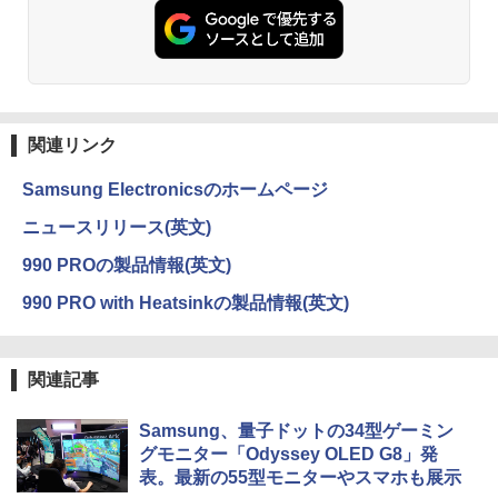
￥5,990
ットル (Smart Basic)
￥250
￥832
￥1,380
異世界魔王と召喚少女の奴隷魔術（30）
3
【電子書籍】[ 福田直叶 ]
Anker Soundcore Liberty 5 アプリコットピ
On My Road (Stadium ver.)
ONE PIECE モノクロ版 115 (ジャンプコミッ
ンク
クスDIGITAL)
by Amazon 炭酸水 ラベルレス 500ml ×24本
￥792
強炭酸水 ペットボトル 500ミリリットル (Sm
￥250
関連リンク
art Basic)
￥-
￥594
Samsung Electronicsのホームページ
￥1,625
追放された転生王子、『自動製作』スキ
ニュースリリース(英文)
4
【2026年アップグレード版】AOKIMI ワイヤ
On My Road (Stadium ver.)
HUNTER×HUNTER モノクロ版 39 (ジャンプ
ルで領地を爆速で開拓し最強の村を作っ
レスイヤホン bluetooth イヤホン V12 小型
コミックスDIGITAL)
てしまう〜最強クラフトスキルで始め
by Amazon 天然水ラベルレス 2L×9本
990 PROの製品情報(英文)
軽量 ブルートゥースHi-Fi 最大36時間再生 ぶ
る、楽々領地開拓スローライフ〜（8）
￥250
るーとゅーす コードレス ENCノイズキャン
【電子書籍】[ 熊乃げん骨 ]
￥572
990 PRO with Heatsinkの製品情報(英文)
￥1,117
セリング 自動ペアリング Type-C充電 マイク
付き 防水 タッチ式音量調整 スポーツ/通勤/通
￥792
学/WEB会議(ホワイト)
関連記事
BUGS LIFE
スーパーの裏でヤニ吸うふたり 9巻 (デジタル
￥1,964
版ビッグガンガンコミックス)
コカ・コーラ やかんの麦茶 from 爽健美茶 ラ
異世界ウォーキング（14） 【電子書籍】
ベルレス 650mlPET×24本
￥250
5
Samsung、量子ドットの34型ゲーミン
[ あるくひと ]
￥810
グモニター「Odyssey OLED G8」発
Xiaomi シャオミ REDMI Buds 8 Lite ワイヤ
￥2,009
レスイヤホン Bluetooth 5.4 ノイズキャンセ
表。最新の55型モニターやスマホも展示
￥792
リング ANC 36時間再生