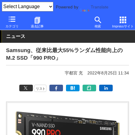
Powered by
Translate
PC Watch
半導体/周辺機器
SSD
Samsung
カテゴリ
過去記事
検索
Impressサイト
ニュース
Samsung、従来比最大55%ランダム性能向上の
M.2 SSD「990 PRO」
宇都宮 充
2022年8月25日 11:34
リスト