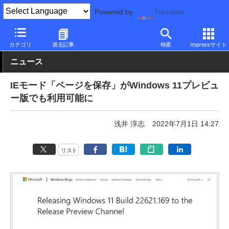
Powered by
Translate
PC Watch
ソフトウェア/アプリ
Windows
新機能
カテゴリ
過去記事
検索
Impressサイト
ニュース
IEモード「ページを保存」がWindows 11プレビュ
ー版でも利用可能に
浅井 淳志
2022年7月1日 14:27
リスト