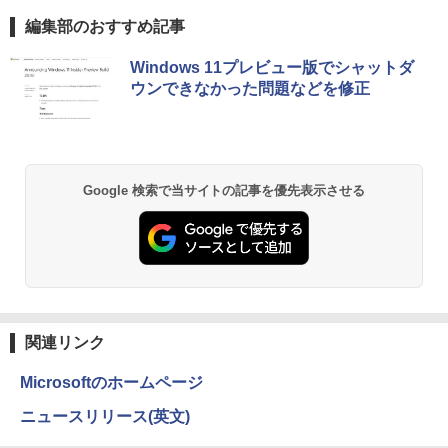
ド＆マウス付属 在宅勤務 学生向け 初心
第6世代 最大SSD512G 最大メモリ16G
￥13,900
者向け 高性能PC 新品
編集部のおすすめ記事
WPS office付き Windows11 初期設定済
み HP EliteBook 820G3 WEBカメラ搭載
￥39,900
薬屋のひとりごと 17巻 (デジタル版ビッグガ
整備済み ネット閲覧 メール用 初心者向
Windows 11プレビュー版でシャットダ
ンガンコミックス)
け 薄型軽量 持ち便利 中古パソコン ノー
ウンできなかった問題などを修正
トパソコン中古 ノートPC 安心保証
￥770
＼マラソン限定値引／【新品 当日出荷】
￥18,600
5
新生活応援 7点 セット ゲーミングPC ゲ
ーミングパソコン デスクトップパソコン
GeForce RTX5060 Ryzen7 5700X Wind
異世界居酒屋「のぶ」(22) (角川コミックス・
Google 検索で当サイトの記事を優先表示させる
ows11 SSD 256GB〜1TB メモリ 16G
エース)
B〜32GB eスポーツ ゲーム デスクトッ
プPC パソコン モニター
￥832
￥169,290
ONE PIECE モノクロ版 115 (ジャンプコミッ
クスDIGITAL)
関連リンク
￥594
Microsoftのホームページ
ニュースリリース(英文)
HUNTER×HUNTER モノクロ版 39 (ジャンプ