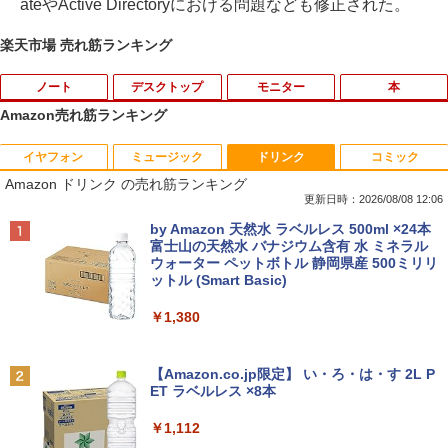
ateやActive Directoryにおける問題なども修正された。
楽天市場 売れ筋ランキング
ノート
デスクトップ
モニター
本
Amazon売れ筋ランキング
イヤフォン
ミュージック
ドリンク
コミック
【期間限定破格金額！】新生活 新古品 W
【Dell Core-i7 & 24インチ2台液晶PCセ
NEC LCD-AS193Mi 19インチ スクエア
ちいかわ なんか小さくてかわいいやつ
1
1
1
1
Amazon ドリンク の売れ筋ランキング
in11搭載 パソコンノートパソコンoffice
ット】intel Core i7-7700、RAM:16G
LED液晶モニター 薄型 液晶ディスプレイ
（4） （ワイドKC） [ ナガノ ]
付き 初心者向けノートPC 初期設定済 1
B、SSD:選択可能(256GBor512GBor1T
非光沢 IPSパネル SXGA 1280×1024 DVI
更新日時：2026/08/08 12:06
5.6型 インテル高速CPU ランダムで発送
B)/フルHD（1920x1080）液晶モニタ/光
VGA VESA準拠【中古】
￥1,210
Anker Soundcore P40i オフホワイト
BRUCE WAYNE feat. Flo Milli, ATL Jacob
by Amazon 天然水 ラベルレス 500ml ×24本
メモリ4GB～ 高速SSD1TB 最大 フルHD
学ドライブ/5.8Ghz WI-FI/Bluetooth/Wi
[Explicit]
富士山の天然水 バナジウム含有 水 ミネラル
Webカメラ zoom 軽量薄型 無線 型番更
ndows11 Pro & KINGSOFT WPS Offic
￥3,200
ウォーター ペットボトル 静岡県産 500ミリリ
￥7,990
新で在庫処分
e/HDMI/デスクトップパソコン(再生中古
ットル (Smart Basic)
￥250
品)
￥9,980
ちいかわ なんか小さくてかわいいやつ
2
￥1,380
￥41,800
（3） （ワイドKC） [ ナガノ ]
【おまかせ】モニター 23インチ 1920x1
2
080 フルHD HDMI PCモニター 中古ディ
Anker Soundcore P31i ブラック
BRUCE WAYNE feat. Flo Milli, ATL Jacob
スプレイ
￥1,210
[Explicit]
【Amazon.co.jp限定】 い・ろ・は・す 2L P
Panasonic CF-SV8RFCVS Core i5 836
2
ET ラベルレス ×8本
￥5,990
5U 1.6GHz/8GB/256GB(SSD)/12.1W/W
【初期設定済み】デスクトップパソコン
￥6,600
2
￥250
UXGA(1920x1200)/Win11 外装割れあり
一体型 2026新品 パソコン 一体型PC 24
￥1,112
【中古】【20260729】
型 21.5型 Windows11 Office付き｜フル
HD液晶一体型 インテル Core i5 Core i7