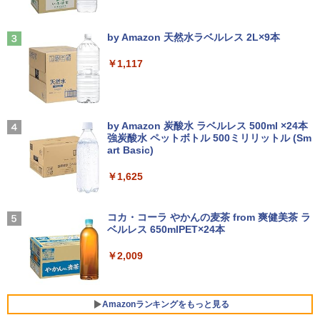
ちいかわ なんか小さくてかわいいやつ
3
｜ SSD 128GB～1TB｜メモリ8GB 16G
￥12,300
（2） （ワイドKC） [ ナガノ ]
ASUS エイスース 液晶ディスプレイ Ey
3
B｜ キーボード マウス付 2年保証 安い P
Anker Soundcore Liberty 5 ミッドナイトブ
On My Road (Stadium ver.)
e Care [ 21.45型 / フルHD(1920×1080) /
C 初期設定済み テレワーク 在宅勤務
ラック
by Amazon 天然水ラベルレス 2L×9本
￥1,210
ワイド ] ブラック VP227HF
￥250
￥47,700
￥14,990
￥1,117
Panasonic Let's note CF-SZ6/12.1型F
￥10,980
3
HD / 第7世代 Core i3-7100U /中古ノート
パソコン win11 office付・整備済み品・
メモリ8GB / 高速SSD搭載 / Webカメラ /
アンダーニンジャ（18） 【電子書籍】[
4
HDMI・VGA / WiFi / 超軽量モバイルノー
「楽天ランキング1位」 デスクトップパ
【2026年アップグレード版】AOKIMI ワイヤ
On My Road (Stadium ver.)
花沢健吾 ]
3
＼本日限定500円値下げ／＼楽天1位！20
4
ト ・初期設定不要
ソコン Windows11 Office付き パソコン
レスイヤホン bluetooth イヤホン V12 小型
by Amazon 炭酸水 ラベルレス 500ml ×24本
26年最新の超軽量超薄型／モバイルモニ
新品｜インテル 第14世代 Core i5-4590 i
軽量 ブルートゥースHi-Fi 最大36時間再生 ぶ
強炭酸水 ペットボトル 500ミリリットル (Sm
￥250
￥792
ター 15.6インチ フルHD 4K 144Hz タッ
5 i7-14700F｜ SSD 256GB～2TB｜メモ
るーとゅーす コードレス ENCノイズキャン
art Basic)
￥14,800
チパネル バッテリー内蔵 無線接続 12モ
リ 8～64GB DDR4/5｜ デスクトップPC
セリング 自動ペアリング Type-C充電 マイク
デル選択 非光沢 IPSパネル Type-C HDM
2年保証 激安 高性能 ゲーム 本体のみ PC
付き 防水 タッチ式音量調整 スポーツ/通勤/通
￥1,625
I 軽量 薄型 リモートワーク ディスプレイ
高スペッ 初期設定済み
学/WEB会議(ホワイト)
持ち運び ポータブルモニター
【全巻】 天幕のジャードゥーガル 1-6巻
Amazon(アマゾン) タブレットPC New F
BUGS LIFE
5
4
￥45,700
￥1,964
セット （ボニータ・コミックス） [ トマ
ire Max 11(2023年発売) グレー B0B2SD
￥12,480
コカ・コーラ やかんの麦茶 from 爽健美茶 ラ
トスープ ]
8BVX ［11型 /Wi-Fiモデル /ストレージ：
ベルレス 650mlPET×24本
￥250
64GB］ B0B2SD8BVX [振込不可]
￥5,280
Xiaomi シャオミ REDMI Buds 8 Lite ワイヤ
￥2,009
【今だけP10倍！大量還元！】一体型デ
レスイヤホン Bluetooth 5.4 ノイズキャンセ
￥19,980
4
I.O DATA アイオーデータ/ゲーミングモ
5
スクトップパソコン VETESA 22型液晶
リング ANC 36時間再生
ニター23.8インチ/GigaCrysta/EX-LDGC
第2世代Core i5 Windows11搭載 Office
243HDB/138S0214285Q/Bランク/81
付き メモリ8GB SSD256GB 初期設定済
￥3,480
【中古】
Amazonランキングをもっと見る
み USB2.0 Wi-Fi無線LAN対応 キーボー
中古 ノートパソコン 12.5インチ Corei5
5