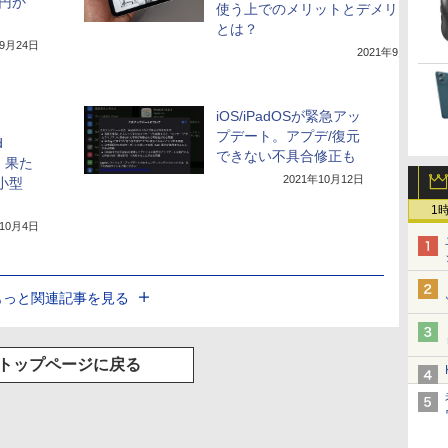
0円か
使う上でのメリットとデメリット
とは？
年9月24日
2021年9月27日
iOS/iPadOSが緊急アッ
プデート。アプデ/復元
d
できない不具合修正も
は、果た
2021年10月12日
の小型
1
年10月4日
もっと関連記事を見る
トップページに戻る