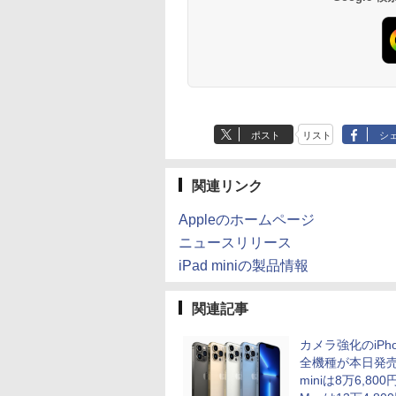
VD）/4Kディスプ
/Freesync/MPRT1ms/VESA
大2×8TB USB4
Pro 64bit【送料無料】
トップ PC 中古パソ
ル付属【30日保証】
ペットボトル 静岡県
対応【整備済み中
 ブルーライト軽減
Bluetooth5.2 2.5Gbps
【1年保証】
ン 1186aR 10249091
産 500ミリリットル
】
7X3A
LAN*2 VESA 静音
(Smart Basic)
mini pc Windows11
Pro 4K 3画面出力 M6
Ultra
ポスト
リスト
シ
関連リンク
Appleのホームページ
ニュースリリース
iPad miniの製品情報
関連記事
カメラ強化のiPhon
全機種が本日発
miniは8万6,800