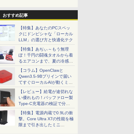
おすすめ記事
【特集】あなたのPCスペッ
クにドンピシャな「ローカル
LLM」の選び方と快適化テク
【特集】あぢぃ～もう無理
ぽ！千円の闘魂タオルから着
るエアコンまで、夏の冷感グ
ッズ一挙紹介
【コラム】OpenClawと
Qwen3.5-9Bプリインで届い
てすぐローカルAIが動くミニ
PC「SER9 Pro」
【レビュー】給電が途切れな
い優れもの！バッファロー製
Type-C充電器の検証で分か
ったこと
【特集】電源内蔵で0.9Lの衝
撃。Core Ultra X7の性能を極
限まで引き出したミニ
PC「GPD BOX」