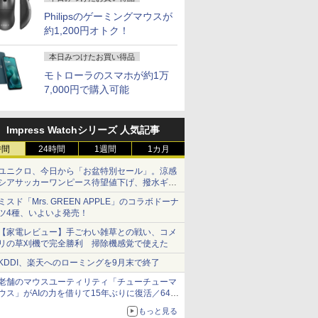
Philipsのゲーミングマウスが
約1,200円オトク！
本日みつけたお買い得品
モトローラのスマホが約1万
7,000円で購入可能
Impress Watchシリーズ 人気記事
時間
24時間
1週間
1カ月
ユニクロ、今日から「お盆特別セール」。涼感
シアサッカーワンピース待望値下げ、撥水ギア
ショーツは1990円に
ミスド「Mrs. GREEN APPLE」のコラボドーナ
ツ4種、いよいよ発売！
【家電レビュー】手ごわい雑草との戦い、コメ
リの草刈機で完全勝利 掃除機感覚で使えた
KDDI、楽天へのローミングを9月末で終了
老舗のマウスユーティリティ「チューチューマ
ウス」がAIの力を借りて15年ぶりに復活／64bit
化、Windows 10/11、「Chrome」も走り回
もっと見る
る。復活記念で2026年末まで500円