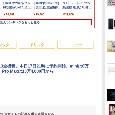
日発送 中古良品 フル
｜第8世代 office付き
位！】ノートパソコン
中ポイント5
HD対応WUXGA 12.1イ
｜楽天1位 三冠獲得｜
新品第13世代CPU搭載
ノートパソコン
ンチ Panasonic Let's
豪華特典付き｜最大
ノートPC Office付き
代 Core i5 
￥28,589
￥29,800
￥29,800
￥29,980
ice
note CF-SZ6Z
180日保証｜Core i5 第
ノートパソコン 初心者
16GB M.2 S
B
Windows11 七世代
8世代｜中古ノートパ
向け Windows11 初期
13.3インチ 
楽天ランキングをもっと見る
Core i7-7600U 16GB
ソコン Windows11
設定済 Webカメラ
ングレア We
爆速512GB-SSD カメ
office付き｜15.6型 テ
zoom 日本語キーボー
無線LAN Wi-F
勤務
ラ 無線 Office付
ンキー付き｜ノートパ
ド 14.1型 Intel
Bluetooth
Win11【ノートパソコ
ソコンWindows11 第8
Celeron メモリ8GB
Windows11
3
3
3
4
4
4
5
5
5
6
6
6
ン 中古パソコン 中古
世代｜ノートパソコン
SSD1TB(最大) 大容量
dynabook G
ジック
ドリンク
コミック
PC】（Windows10も
｜パソコン｜PC｜中古
バッテリービジネス 大
期設定済 す
対応可能 Win10）
PC
学生 プレゼント 学生
90日保証 送
向け
e 13全機種、本日17日21時に予約開始。miniは8万
、Pro Maxは13万4,800円から
ン
デ
ア
Win11搭載 デスクトッ
【期間限定10%OFFク
町人Aは悪役令嬢をど
【最新モデル】デスク
ゲーミングモニター
キングダム 80 （ヤン
Acer｜エイサー 超小型
【新商品特価11699
日本史探偵コナン 全12
程度良好 SSD
【sRGB90%
魔女と傭兵（9
TA
[
プパソコン ミニPC
ーポン 8/12 10時まで】
うしても救いたい〜ど
トップパソコン 一体型
21.5インチ PCモニタ
グジャンプコミック
デスクトップパソコン
円！8/11 1:59迄】モバ
巻セット [ 青山 剛昌 ]
12世代 Core 
楽天1位 モバ
子書籍】[ 宮木
-B
miniPC 初心者向け
モニター 21.5型 液晶デ
ぶと空と氷の姫君〜
22型液晶 Core i5 高速
ー 100Hz 5ms
ス） [ 原 泰久 ]
RB102-
イルモニター 15.6イン
古】 HP Pro S
ー 15.6イン
￥12,936
￥792
Office付き
ィスプレイ ベゼル ディ
10【電子書店共通特典
CPU搭載 Windows11
1920×1080 FHD VAパ
N18U(Windows 11
チ ポータブルモニター
G9Core i5 12
耐久アルミ合
￥39,800
￥9,480
￥726
￥42,980
￥8,999
￥770
￥52,800
￥11,699
￥62,800
￥11,980
|
Windows11 初心者向
スプレイ 液晶モニター
イラスト付】 【電子書
& Office付き メモリ
ネル ノングレア 非光
Pro/Intel Processor
モバイルディスプレイ
3.0GHzSSD
780g sRGB
.
Anker Soundcore
On My Road
by Amazon 天然水
ONE PIECE モノクロ
【2026年アップグレ
On My Road
by Amazon 炭酸水
HUNTER×HUNTER
Xiaomi シャオミ
BUGS LIFE
コカ・コーラ やかんの
スーパーの裏でヤニ吸
ス
け 初期設定済 省スペー
PCモニター 壁掛け フ
籍】[ 目黒三吉 ]
8GB SSD256GB Wi-Fi
沢 チルト調整 PCモニ
N150/メモリ 8GB/SSD
1920×1080 フルHD IPS
256GB(NVMe
IPS 1920x10
Liberty 5 ミッドナイ
(Stadium ver.)
ラベルレス 2L×9本
版 115 (ジャンプコミ
ード版】AOKIMI ワ
(Stadium ver.)
ラベルレス 500ml
モノクロ版 39 (ジャ
REDMI Buds 8 Lite ワ
麦茶 from 爽健美茶 ラ
うふたり 9巻 (デジタル
11
入
ス 高さ4.4cm 軽量 モ
リッカーレス
対応 USB3.0 一体型PC
ター simplus シンプラ
256GB) RB102-N18U
パネル 非光沢 HDR ス
500GBメモリ
HDR/FreeSy
￥250
トブラック
ックスDIGITAL)
イヤレスイヤホン
×24本 強炭酸水 ペッ
ンプコミックス
イヤレスイヤホン
ベルレス
版ビッグガンガンコミ
スク
GA
ニター取り付け可 イン
FreeSync 21.5インチ
テンキー付きキーボー
ス SP-NMT21【送料無
ピーカー内蔵 保護カバ
DVDマルチ
カット TypeC
￥250
￥1,117
￥250
水
bluetooth イヤホン
トボトル 500ミリリ
DIGITAL)
Bluetooth 5.4 ノイズ
650mlPET×24本
ックス)
ク
ブ
テルCeleron メモリ
角度調節 FullHD ブル
ド＆マウスプレゼント
料】【レビューでモニ
ー付き 軽量 薄型 Type-
Win11Pro【s
ピーカー/カ
￥14,990
￥594
￥1,964
￥1,625
￥572
￥3,480
￥2,009
￥810
 検索で当サイトの記事を優先表示させる
V12 小型軽量 ブルー
ットル (Smart
キャンセリング ANC