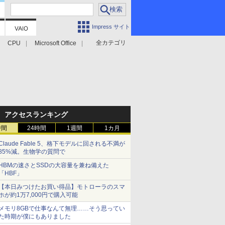
Impress サイト
全カテゴリ
CPU
Microsoft Office
アクセスランキング
時間
24時間
1週間
1カ月
Claude Fable 5、格下モデルに回される不満が
85%減。生物学の質問で
HBMの速さとSSDの大容量を兼ね備えた
「HBF」
【本日みつけたお買い得品】モトローラのスマ
ホが約1万7,000円で購入可能
メモリ8GBで仕事なんて無理……そう思ってい
た時期が僕にもありました