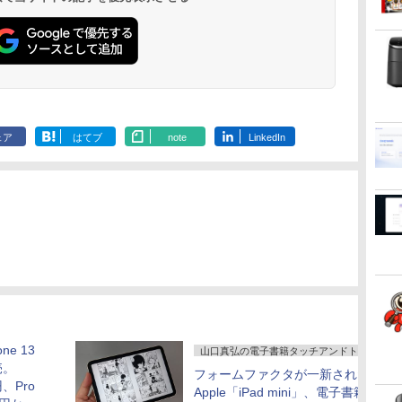
コ
8GB 高速SSD 256GB
ーライトカット VAパネ
付き 在宅勤務 テレワ
タークリーナープレゼ
C ミニHDMI 在宅 テレ
【ky】
PS4/PS5/XBO
トゥースHi-Fi 最大
Basic)
36時間再生
USB 3.0 HDMI 2画面同
ル VESAフル FHDノン
ーク 家庭用 省スペー
ント】【メーカー1年
ワーク simplus シンプ
サブモニター c
36時間再生 ぶるーと
時出力可 無線機能 テレ
グレア MAXZEN
スPC
保証】
ラス SP-MBM156 【送
ゅーす コードレス
ワーク 在宅勤務 パソコ
JM22CH02
料無料】
ENCノイズキャンセ
ン
リング 自動ペアリン
グ Type-C充電 マイ
ク付き 防水 タッチ式
音量調整 スポーツ/通
勤/通学/WEB会議(ホ
ェア
はてブ
note
LinkedIn
ワイト)
e 13
山口真弘の電子書籍タッチアンドトライ
売。
フォームファクタが一新された
円、Pro
Apple「iPad mini」、電子書籍を