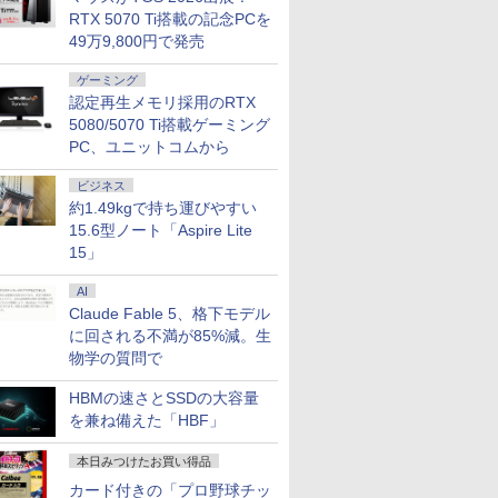
倍】中古
倍！｜
ノートパソコン 新品
ド液晶 フルHD ノート
ト】【第8世
RTX 5070 Ti搭載の記念PCを
 第11世
MicrosoftOffice 2024
Intel Pentium GOLD
パソコン office付き
ア・8スレッ
49万9,800円で発売
メモリ
可｜Sony VAIO Pro
6500Y メモリ12GB
Intel Pentium GOLD
ProBook 4
￥26,999
￥32,800
￥34,800
￥34,800
SD256GB
VJPG/K13 ブラック｜
SSD256GB
6500Y メモリ8GB M.2
代 Core i5
ゲーミング
フルHD ノ
Office付き｜13.3型フ
Windows11 WPS
SATA SSD256GB
リ:8GB/16G
認定再生メモリ採用のRTX
bカメラ
ルHD高解像度｜Core
Office付き 初期設定済
USB3.0 HDMI WEBカ
型液晶/WEB
5080/5070 Ti搭載ゲーミング
i
i5 第10世代 10210Uメ
み 15.6インチ フルHD
メラ Bluetooth 無線
fi/Bluetoot
PC、ユニットコムから
モリ 8GB｜Wi-Fi
ノートPC 初心者 学生
LAN Windows11 JIS
C/HDMI/
 東芝
Bluetooth WEBカメラ
在宅ワーク テンキー
規格 日本語配列キーボ
ートパソコ
7
7
7
8
8
8
9
9
9
10
10
10
83/HS 初
内蔵 大容量 高性能 超
Wi-Fi Bluetooth HDMI
ード ノートPC
Windows1
ビジネス
ぐ使える
軽量 中古パソコン オ
日本語キーボード 安い
win11【NC14J】
対応
約1.49kgで持ち運びやすい
料無料
フィス付き 中古PC 薄
ホワイト 白
15.6型ノート「Aspire Lite
型 ソニー
15」
AI
Claude Fable 5、格下モデル
搭載 第
広色域 】
） 【電
【中古ゲーミングPC】
ふかふかダンジョン攻
【1,600円OFFクーポ
に回される不満が85%減。生
「セールで99,900円」
【16%OFF！8/11 1:59
【幼児ドリル部門ラン
【Intel Core i7搭載】
【お買い物マラソ開催
テレビマガジン特別編
【エントリ
MAZZEL 1
液晶ディス
i5【中
イルモニタ
真人 ]
構成が選択できる！
略記〜俺の異世界転生
ン 8/4 20:00-8/11
GEEKOM A7 Max ミニ
まで】AOPEN ゲーミ
キング第1位】 学習参
Dell OptiPlex 3050 SFF
中！P最大31.5%還元】
集 ウルトラマンシリ
ト100％
photobook
イ・オー・デ
物学の質問で
FF 400
チ 5mm薄型
Ryzen7 Ryzen5 BTO
冒険譚〜/ 20 【電子書
01:59】Xiaomi モニタ
PC AMD Ryzen 9
ングモニター 23.8イン
考書 問題集 ちえ・も
省スペースデスクトッ
モニター 27/34型
ーズ60周年記念 全ウ
ス】GMKt
ZEAL [ MA
A271DB
500
金製 軽量
新品ケース 新品SSD
籍】[ KAKERU ]
ー A27i 2026 Xiaomi
7940HS搭載
チ IPS フルHD 非光
じ・かずを学ぶ決定版
プパソコン/DDR4
260hz/200hz/100hz ゲ
ルトラマン記録大鑑 [
AMD Ryze
ディスプレ
HBMの速さとSSDの大容量
￥85,980
￥792
￥15,580
￥99,900
￥14,980
￥15,800
￥37,800
￥14,999
￥16,500
￥91,999
￥4,950
￥15,380
72% 非光沢
新品クーラー使用
Monitor A27i 2026 デ
【8745HS/H255より上
沢 200Hz (144Hz
「七田式プリントD」
16GB、
ーミングモニター USB
講談社 ]
6コア12
型/1920×
を兼ね備えた「HBF」
) + HDD
80FHD
CPU・グラボ選択可能
ィスプレイ 1080P 27
位】Radeon 780M(単
165Hz 対応) 0.5ms
SSD:256GB/Windows11Pro
TYPE-C端子対応 HDMI
MAX5.0GH
ームレス]
ー16GB
nc/ブルー
GeForce GTX 1660
インチ 144Hzリフレッ
体GPU級性能)｜
sRGB 99% AMD
& KINGSOFT WPS
端子 1ms応答 ㍶モニタ
32GB/最大
本日みつけたお買い得品
/HDMI/ス
SUPER / Ti / RTX3050
シュレート sRGB99%
128GB DDR5拡張可能
FreeSync Premium
Office/WiFi、
ー パソコン モニター 非
Radeon 76
mtb-k】
バー付
/ RTX3060Ti
1670万色 300nits ΔE
｜USB4×2｜4画面8K
HDR10 HDMI 2.0
Bluetooth/光学ドライ
光沢 スピーカー内蔵
M.2 2280
カード付きの「プロ野球チッ