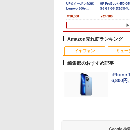
晶 フルHD ノート
ト】【第8世代・4コ
UP＆クーポン配布】
HP ProBook 450 G5
ン office付き
ア・8スレッド】HP
Lenovo 500e
G6 G7 G8 第10世代
l Pentium GOLD
ProBook 450 G6/第8世
Chromebook Gen 4s
Core i3/i5選択可
800
￥34,800
￥36,800
￥24,980
0Y メモリ8GB M.2
代 Core i5/メモ
2in1 ノートパソコン
Windows11 Pro Off
A SSD256GB
リ:8GB/16GB/SSD:256GB/512GB/1TB/15.6
83L5S00000
2024付き メモリ16G
.0 HDMI WEBカ
型液晶/WEBカメラ/Wi-
ChromeOS N100 メモ
SSD512GB 15.6型
Bluetooth 無線
fi/Bluetooth/USB3.1/Type-
リ4GB eMMC64GB
Webカメラ テンキー
Windows11 JIS
C/HDMI/中古PC 中古ノ
11.6インチ タッチ対応
軽量 ビジネス 在宅
Amazon売れ筋ランキング
 日本語配列キーボ
ートパソコン
再生品Aランク
学生向け
10
10
10
1
1
1
2
2
2
 ノートPC
Windows11 Win11正式
イヤフォン
ミュー
11【NC14J】
対応
編集部のおすすめ記事
iPhon
6,800円
el Core i7搭載】
買い物マラソ開催
ビマガジン特別編
【エントリーでポイン
MAZZEL 1st
液晶ディスプレイ ア
【今だけ】全品ポイン
R090-DELL E2220H
アンダーニンジャ
デスクトップパソコ
中古モニター | 液晶
杖と剣のウィストリ
 OptiPlex 3050 SFF
P最大31.5%還元】
ウルトラマンシリ
ト100％還元のチャン
photobook with
イ・オー・データ DI-
ト10倍 お買い物マラソ
21.5インチ 液晶モニタ
（18） 【電子書籍】[
デル DELL optiplex
ィスプレイ | I-O DA
（16） 【電子書籍】
ペースデスクトッ
ー 27/34型
60周年記念 全ウ
ス】GMKtec ミニPC
ZEAL [ MAZZEL ]
A271DB [ワイド液晶
ン★8/4～8/11★中古パ
1点 フル
花沢健吾 ]
3070SF Micro 9世代
| LCD-AH241EDB-B
大森藤ノ ]
コン/DDR4
z/200hz/100hz ゲ
ラマン記録大鑑 [
AMD Ryzen 5 7640HS
ディスプレイ 27
ソコン デスクトップ
HD(1920x1080)
Core i5 メモリ8GB
| 23.8型ワイドTFT
800
,999
,500
￥91,999
￥4,950
￥15,380
￥22,800
￥3,650
￥792
￥32,780
￥6,280
￥594
B、
ングモニター USB
社 ]
6コア12スレッド
型/1920×1080/3辺フレ
PC FUJITSU
DisplayPort/VGA 応答
16GB SSD256GB
1920×1080(フルHD) 
Anker Soundcore
BRUCE WAYNE feat.
【Amazon.co.jp限
薬屋のひとりごと 17
Anker Soundcore
BRUCE WAYNE feat
by Amazon 天然水
異世界居酒屋「の
256GB/Windows11Pro
E-C端子対応 HDMI
MAX5.0GHz DDR5
ームレス]
ESPRIMO Q558/B
速度:5ms ★送料無料
HDMI office
LEDバックライト | 
P40i ブラック
Flo Milli, ATL Jacob
定】 い・ろ・は・す
巻 (デジタル版ビッグ
P31i ブラック
Flo Milli, ATL Jacob
ラベルレス 500ml
ぶ」(22) (角川コミッ
INGSOFT WPS
 1ms応答 ㍶モニタ
32GB/最大128GB
Core i5 9500T メモリ
★【中古動作品】
Windows11 pro Win
ピーカー内蔵 2系統
[Explicit]
2L PET ラベルレス
ガンガンコミックス)
[Explicit]
×24本 富士山の天然
クス・エース)
ce/WiFi、
パソコン モニター 非
Radeon 760M PCIe3.0
8GB 中古SSD 2.5イン
4K 対応 ミニPC デ
力(VGA・HDMI) | V
￥7,990
￥5,990
×8本
水 バナジウム含有 
etooth/光学ドライ
 スピーカー内蔵
M.2 2280 SSD1TB/最
チ256GB Windows11
トップパソコン デス
ケーブル・電源ケー
￥250
￥1,112
￥770
￥250
￥1,380
￥832
Google
ミネラルウォーター