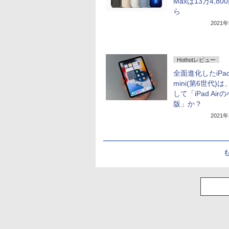
Maxは13万4,80
ら
2021
Hothotレビュー
全面進化したiPa
mini(第6世代)
して「iPad Air
版」か？
2021