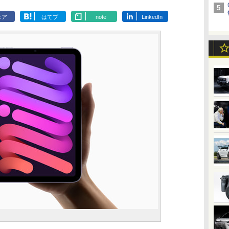
ェア
はてブ
note
LinkedIn