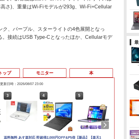
×高さ)、重量はWi-Fiモデルが293g、Wi-Fi+Cellular
ク、パープル、スターライトの4色展開となっ
。接続はUSB Type-Cとなったほか、Cellularモデ
最
トップ
モニター
本
更新日時：2026/08/07 23:00
3
4
5
6
送料無料 あす楽対応 即
超得2,000円OFF&P5倍
【新品】【楽天1
【マラソンセ