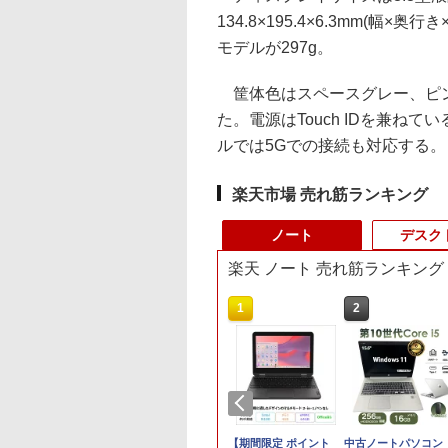
134.8×195.4×6.3mm(幅×奥行き
モデルが297g。
筐体色はスペースグレー、ピン
た。電源はTouch IDを兼ねている
ルでは5Gでの接続も対応する。
楽天市場 売れ筋ランキング
ノート
デスク
楽天 ノート 売れ筋ランキング
10
1
2
品】14インチワイ
【★最大100%ポイン
【期間限定 ポイント
中古ノートパソコン