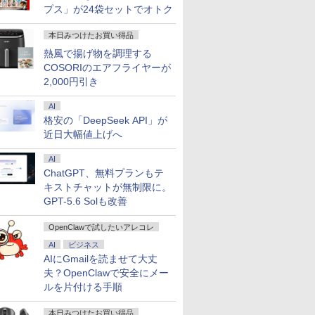
X/Switch/PC/Mac
Windows11 店長おす
＜1 低ブルーライト 大
｜デュアル2.5G LAN
DisplayPort 1.2 スピ
ブ（DVD）/4Kディスプ
HDR/Freesync/MPRT1ms/VESA
大2×8TB 
プス」が24袋セットでオトク
ocopar
すめ ハイコスパ 綺麗
画面 TÜV認証 目にや
｜3年保証｜Win11 Pro
ーカー・ヘッドフォン
レイ対応【整備済み中
対応 ブルーライト軽減
Bluetooth
Zen3
さしい 調整可能なス
｜在宅/クリエイター/
端子搭載 ゼロフレーム
古品】
MF27X3A
LAN*2 V
本日みつけたお買い得品
タンド VESA規格
ゲーミング向け mini
スピーカー搭載 VESA
mini pc W
pc 16GB+1TB
24KG3YX1bmipx
Pro 4K 
熱風で揚げ物を調理する
Ultra
COSORIのエアフライヤーが
2,000円引き
AI
格安の「DeepSeek API」が
近日大幅値上げへ
AI
ChatGPT、無料プランもテ
キストチャットが無制限に。
GPT-5.6 Solも改善
OpenClawで試したいアレコレ
AI
ビジネス
AIにGmailを読ませて大丈
夫？OpenClawで安全にメー
ルを片付ける手順
本日みつけたお買い得品