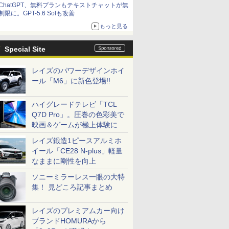
ChatGPT、無料プランもテキストチャットが無
制限に。GPT-5.6 Solも改善
もっと見る
Special Site
レイズのパワーデザインホイ
ール「M6」に新色登場!!
ハイグレードテレビ「TCL
Q7D Pro」。圧巻の色彩美で
映画＆ゲームが極上体験に
レイズ鍛造1ピースアルミホ
イール「CE28 N-plus」軽量
なままに剛性を向上
ソニーミラーレス一眼の大特
集！ 見どころ記事まとめ
レイズのプレミアムカー向け
ブランドHOMURAから