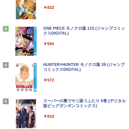
ET ラベルレス ×8本
リ8GB SSD 256GB Office付き Webカメ
ThinkPad L13 Gen 3 21B3 21B4 21B9
Anker Soundcore P31i ピンク
￥250
￥832
ラ テンキー Windows11 ノートパソコン
21BA 対応 1920x1200 WUXGA IPS LED
￥1,112
中古パソコン
LCD 液晶ディスプレイ 修理交換用液晶
￥5,990
パネル
【3千円以上送料無料】就業規則の法律実
3
￥14,800
務／石嵜信憲／平井彩
見知らぬ糸
ONE PIECE モノクロ版 115 (ジャンプコミッ
￥9,800
クスDIGITAL)
by Amazon 天然水ラベルレス 2L×9本
￥8,140
￥250
Anker Soundcore Liberty 5 ディープブルー
￥594
￥1,117
【★最大100%ポイント】【フルHD×WE
3
Bカメラ】東芝 G83/第8世代 Core i5/メ
【楽天1位 10.5/11インチ 小型 軽量】モ
3
￥14,990
モリ:8GB/16GB/SSD:256GB/512GB/1T
バイルモニター 10.5インチ 11インチ フ
B/13.3型液晶/Wi-fi/Bluetooth/USB3.1/T
ルHD 1080P 100%sRGB 400cd/m? 光沢
ちいかわ なんか小さくてかわいいやつ
4
ype-C/HDMI/中古PC 中古ノートパソコ
IPS パネル 色鮮やか 265g 超軽量 Type-
On My Road (Stadium ver.)
HUNTER×HUNTER モノクロ版 39 (ジャンプ
（4）なんか小さくてためになる豆本付き
ン Windows11 Win11正式対応
C対応 miniHDMI モニター 持ち運び サブ
コミックスDIGITAL)
by Amazon 炭酸水 ラベルレス 500ml ×24本
特装版 （プレミアムKC） [ ナガノ ]
ディスプレイ ミニPC対応 3年保証 EVICI
強炭酸水 ペットボトル 500ミリリットル (Sm
￥250
V
art Basic)
【2026年アップグレード版】AOKIMI ワイヤ
￥26,800
￥572
￥2,420
レスイヤホン bluetooth イヤホン V12 小型
軽量 ブルートゥースHi-Fi 最大36時間再生 ぶ
￥10,999
￥1,625
るーとゅーす コードレス ENCノイズキャン
セリング 自動ペアリング Type-C充電 マイク
HP ProBook 450 G6 15.6型大画面フルH
On My Road (Stadium ver.)
スーパーの裏でヤニ吸うふたり 9巻 (デジタル
【最大3％OFF】 【中古】 送料無料 ワイ
4
5
付き 防水 タッチ式音量調整 スポーツ/通勤/通
D テンキー 8世代Core i5-8265U NVMeS
版ビッグガンガンコミックス)
ド版 俺たちのフィールド 全18巻 村枝賢
【Amazon.co.jp限定】 伊藤園 磨かれて、澄
学/WEB会議(ホワイト)
SD512GB メモリ16GB Webカメラ内蔵
【期間限定5%OFFクーポン 8/12 10時ま
一 中古コミック 漫画 全巻セット マンガ
みきった日本の水 2L 8本 ラベルレス [ ケース
4
￥250
Type-C 指紋認証 HDMI Office Windows
で】 ゲーミングモニター モニター 24.5
【中古】
] [ 水 ] [ ペットボトル ] [ 箱買い ] [ ストック
￥810
￥1,964
11 送料無料 中古ノートパソコン
インチ 24インチ 180Hz 180hz FHD フリ
] [ 水分補給 ]
ッカーレス 24.5型 FullHD ブルーライト
￥8,700