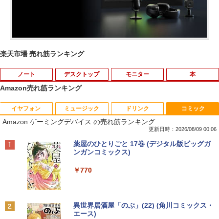
楽天市場 売れ筋ランキング
ノート
デスクトップ
モニター
本
Amazon売れ筋ランキング
イヤフォン
ミュージック
ドリンク
コミック
【期間限定破格金額！】新生活 新古品 W
【お買い物マラソ開催中！P最大31.5%還
魔王城の料理番 〜コワモテ魔族ばかりだ
1
1
1
Amazon ゲーミングデバイス の売れ筋ランキング
in11搭載 パソコンノートパソコンoffice
元】五年保証 白 モバイルモニター 15.6
けど、ホワイトな職場です〜 6巻 【電
付き 初心者向けノートPC 初期設定済 1
インチ FHD 1920×1080 1080P Fast IPS
子書籍】[ ワイエム系 ]
更新日時：2026/08/09 00:06
5.6型 インテル高速CPU ランダムで発送
パネル PU保護カバー付き 非光沢 1200:1
Anker Soundcore P42i (Bluetooth 6.1)【完
BRUCE WAYNE feat. Flo Milli, ATL Jacob
by Amazon 天然水 ラベルレス 500ml ×24本
薬屋のひとりごと 17巻 (デジタル版ビッグガ
メモリ4GB～ 高速SSD1TB 最大 フルHD
高コントラスト 超軽量 640g スピーカー
￥792
全ワイヤレスイヤホン/ウルトラノイズキャン
[Explicit]
富士山の天然水 バナジウム含有 水 ミネラル
ンガンコミックス)
Webカメラ zoom 軽量薄型 無線 型番更
内蔵 Type-C/HDMI 接続 PS5/Switch/PC/
セリング 3.5 / マルチポイント接続 / 最大40時
ウォーター ペットボトル 静岡県産 500ミリリ
新で在庫処分
スマホ対応 MFP156T1F
間再生 / コンパクト形状/持ち運びに便利 / IP5
ットル (Smart Basic)
￥250
￥770
5 防塵防水位規格/PSE技術基準適合】パープ
￥12,980
￥8,999
【送料無料】現代法律実務の諸問題 令和
2
ル
￥1,380
7年度研修版／日本弁護士連合会
￥9,990
BRUCE WAYNE feat. Flo Milli, ATL Jacob
異世界居酒屋「のぶ」(22) (角川コミックス・
￥8,030
[Explicit]
エース)
【Amazon.co.jp限定】 い・ろ・は・す 2L P
NEC VKL24X-4 15.6インチ Core i3 メモ
Yoothi 互換品 液晶 13.3インチ Lenovo
2
2