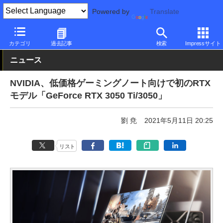
Powered by
Translate
PC Watch
半導体/周辺機器
GPU
GeForce
カテゴリ
過去記事
検索
Impressサイト
ニュース
NVIDIA、低価格ゲーミングノート向けで初のRTX
モデル「GeForce RTX 3050 Ti/3050」
劉 尭
2021年5月11日 20:25
リスト