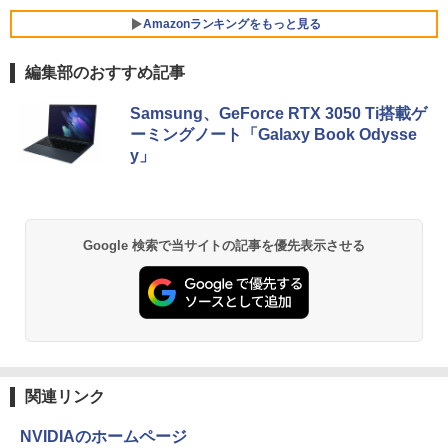
カット ノングレア HDMI Adaptive-Sync
￥39,600
￥998
ブラック MAXZEN MGM25IC03 マクス
Amazonランキングをもっと見る
Xiaomi シャオミ REDMI Buds 8 Lite ワイヤ
ゼン
レスイヤホン Bluetooth 5.4 ノイズキャンセ
リング ANC 36時間再生
編集部のおすすめ記事
￥11,980
【ランキング1位！】新品 ノートパソコ
5
ン VETESA Intel Celeron 6500Y メモリ
￥3,480
ー:8GB SSD:1TB最大 15.6インチ 15.6型
Samsung、GeForce RTX 3050 Ti搭載ゲ
フルHD液晶 テンキー付き 日本語キーボ
ーミングノート「Galaxy Book Odysse
ードwindows11搭載 office2024付き 初
【16%OFF！8/11 1:59まで】AOPEN ゲ
5
y」
期設定済 IPS広視野角 無線機能 超軽量 P
ーミングモニター 23.8インチ IPS フル
C パソコン テレワーク応援
HD 非光沢 200Hz (144Hz 165Hz 対応) 0.
5ms sRGB 99% AMD FreeSync Premiu
m HDR10 HDMI 2.0 DisplayPort 1.2 ス
￥45,980
ピーカー・ヘッドフォン端子搭載 ゼロフ
Google 検索で当サイトの記事を優先表示させる
レーム スピーカー搭載 VESA 24KG3YX1
bmipx
￥14,980
関連リンク
NVIDIAのホームページ