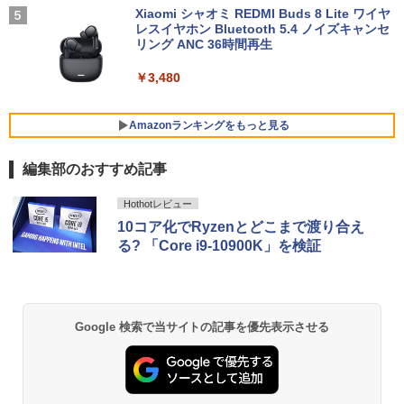
Xiaomi シャオミ REDMI Buds 8 Lite ワイヤ
レスイヤホン Bluetooth 5.4 ノイズキャンセ
リング ANC 36時間再生
￥3,480
Amazonランキングをもっと見る
編集部のおすすめ記事
BRUCE WAYNE feat. Flo Milli, ATL Jacob
by Amazon 天然水 ラベルレス 500ml ×24本
薬屋のひとりごと 17巻 (デジタル版ビッグガ
Hothotレビュー
[Explicit]
富士山の天然水 バナジウム含有 水 ミネラル
ンガンコミックス)
10コア化でRyzenとどこまで渡り合え
ウォーター ペットボトル 静岡県産 500ミリリ
る? 「Core i9-10900K」を検証
ットル (Smart Basic)
￥250
￥770
￥1,380
BRUCE WAYNE feat. Flo Milli, ATL Jacob
異世界居酒屋「のぶ」(22) (角川コミックス・
Google 検索で当サイトの記事を優先表示させる
[Explicit]
エース)
【Amazon.co.jp限定】 い・ろ・は・す 2L P
ET ラベルレス ×8本
￥250
￥832
￥1,112