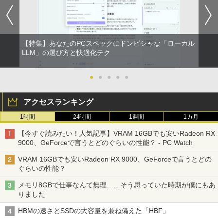
【特集】あなたのPCスペックにドンピシャな「ローカル
LLM」の選び方と快適化テク
●
●
●
●
●
アクセスランキング
1時間
24時間
1週間
1カ月
【今すぐ読みたい！人気記事】VRAM 16GBでも安いRadeon RX
9000、GeForceで言うとどのぐらいの性能？ - PC Watch
VRAM 16GBでも安いRadeon RX 9000、GeForceで言うとどの
ぐらいの性能？
メモリ8GBで仕事なんて無理……そう思っていた時期が僕にもあ
りました
HBMの速さとSSDの大容量を兼ね備えた「HBF」