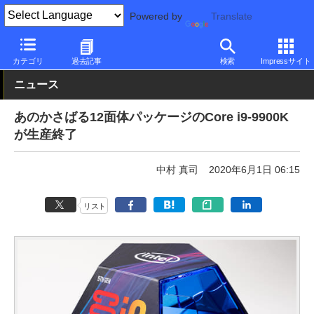
Powered by
Translate
PC Watch
半導体/周辺機器
CPU
Intel
カテゴリ
過去記事
検索
Impressサイト
ニュース
あのかさばる12面体パッケージのCore i9-9900K
が生産終了
中村 真司
2020年6月1日 06:15
リスト