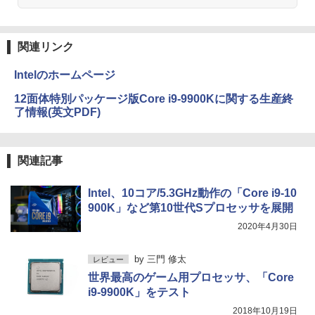
見知らぬ糸
ONE PIECE モノクロ版 115 (ジャンプコミッ
クスDIGITAL)
by Amazon 天然水ラベルレス 2L×9本
￥250
関連リンク
￥594
￥1,117
Intelのホームページ
12面体特別パッケージ版Core i9-9900Kに関する生産終
On My Road (Stadium ver.)
HUNTER×HUNTER モノクロ版 39 (ジャンプ
了情報(英文PDF)
コミックスDIGITAL)
by Amazon 炭酸水 ラベルレス 500ml ×24本
強炭酸水 ペットボトル 500ミリリットル (Sm
￥250
art Basic)
￥572
関連記事
￥1,625
Intel、10コア/5.3GHz動作の「Core i9-10
On My Road (Stadium ver.)
スーパーの裏でヤニ吸うふたり 9巻 (デジタル
版ビッグガンガンコミックス)
900K」など第10世代Sプロセッサを展開
【Amazon.co.jp限定】 伊藤園 磨かれて、澄
みきった日本の水 2L 8本 ラベルレス [ ケース
￥250
2020年4月30日
] [ 水 ] [ ペットボトル ] [ 箱買い ] [ ストック
￥810
] [ 水分補給 ]
by
三門 修太
レビュー
￥998
世界最高のゲーム用プロセッサ、「Core
i9-9900K」をテスト
2018年10月19日