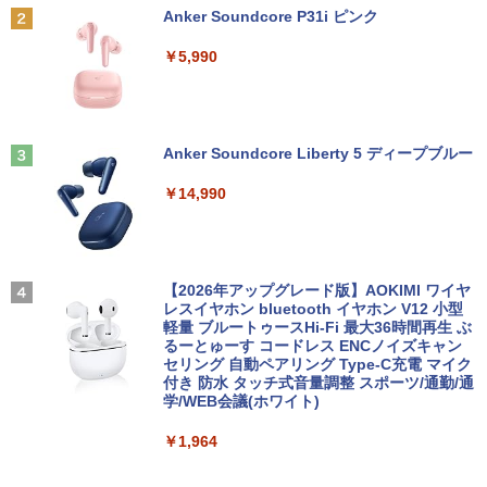
Anker Soundcore P31i ピンク
￥5,990
来世ではちゃんとします 16 【電子書
3
籍】[ いつまちゃん ]
￥1,045
Anker Soundcore Liberty 5 ディープブルー
￥14,990
ちいかわ なんか小さくてかわいいやつ
4
（1） （ワイドKC） [ ナガノ ]
￥1,100
【2026年アップグレード版】AOKIMI ワイヤ
レスイヤホン bluetooth イヤホン V12 小型
軽量 ブルートゥースHi-Fi 最大36時間再生 ぶ
るーとゅーす コードレス ENCノイズキャン
セリング 自動ペアリング Type-C充電 マイク
【中古】青のオーケストラ コミック 1-1
5
付き 防水 タッチ式音量調整 スポーツ/通勤/通
3巻セット （小学館）（コミック） 全巻
学/WEB会議(ホワイト)
セット
￥1,964
￥4,648