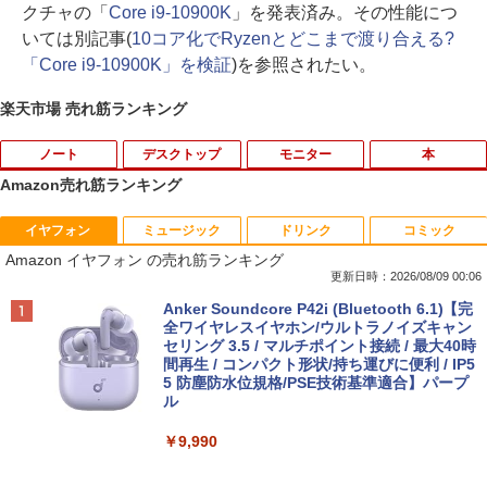
クチャの「
Core i9-10900K
」を発表済み。その性能につ
いては別記事(
10コア化でRyzenとどこまで渡り合える?
「Core i9-10900K」を検証
)を参照されたい。
楽天市場 売れ筋ランキング
ノート
デスクトップ
モニター
本
Amazon売れ筋ランキング
イヤフォン
ミュージック
ドリンク
コミック
薬局ですぐに役立つ薬の比較と使い分け1
1
Amazon イヤフォン の売れ筋ランキング
00 改訂版 [ 児島 悠史 ]
更新日時：2026/08/09 00:06
￥4,400
Anker Soundcore P42i (Bluetooth 6.1)【完
全ワイヤレスイヤホン/ウルトラノイズキャン
セリング 3.5 / マルチポイント接続 / 最大40時
間再生 / コンパクト形状/持ち運びに便利 / IP5
5 防塵防水位規格/PSE技術基準適合】パープ
完全講義 民事裁判実務〔基礎編〕 ※
2
ル
『新版完全講義民事裁判実務の基礎［入
門編］〔第2 [ 大島眞一 ]
￥9,990
￥4,400