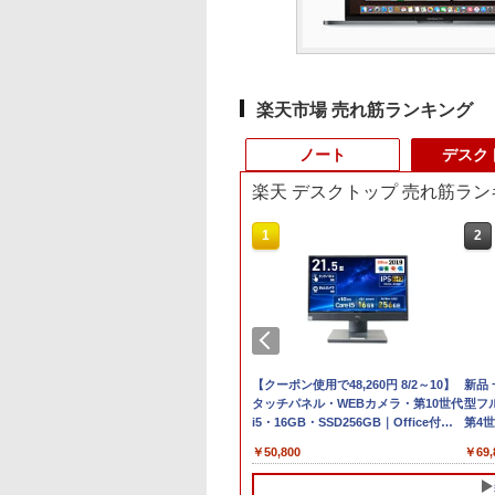
楽天市場 売れ筋ランキング
ノート
デスク
楽天 デスクトップ 売れ筋ラン
3
10
1
1
2
2
7
エイサー / Acer
【期間限定P15倍+最大10%OFFクーポ
MS Office 2024 H&B
レビュー投稿 5年保証
【クーポン使用で48,260円 8/2～10】
【★最大100%ポイン
新品
付き
omebook 314
ン】 【3年保証】MouseComputer
搭載｜中古ノートパソ
｜MS Office 2024
タッチパネル・WEBカメラ・第10世代
ト】【新生活応援・
型フル
14-1H-A14P【ノ
【写真待】DAIV Z7 SSD1024GB メモ
コン Windows11
H&B 搭載｜中古 ノー
i5・16GB・SSD256GB｜Office付き
2026】
第4世
定済
パソコン】【送料
リ64GB Core i7 Windows 11 Pro 中古
Office付｜VAIO
トパソコン
｜DELL OptiPlex 3280 AIO｜21.5型
【Office2019H&B】
SSD
,690
￥200,200
￥47,800
￥19,800
￥50,800
￥14,999
￥69,
】
アウトレット 返品 送料無料 中古デス
VJPG21 Core i5 第12
Windows11 Office付
IPSフルHD｜Windows11 Pro｜NVMe
【DVD×テンキー】富
み 
クトップパソコン 中古パソコン デスク
世代 1235U メモリ
｜スペック Core i5 第
SSD 256GB｜DVD±RW｜Wi-Fi 6・
通 LIFEBOOK A577/