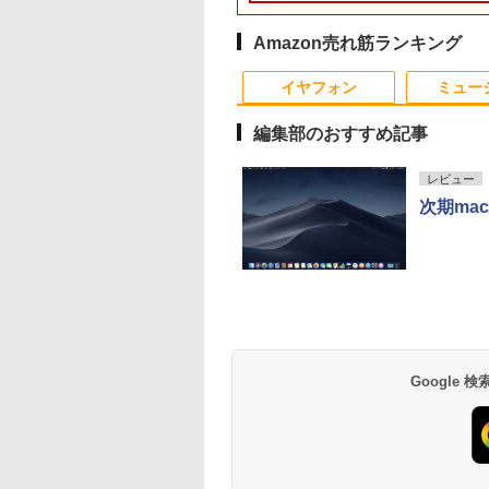
トップパソコン デスクトップ PC
8GB SSD 256GB 13.3
7世代 メモリ 8GB 大
5GHz対応｜Bluetooth｜一体型デスク
7世代 Core i5/メモ
OFFICE付き
型 FHD 1,920×1,080
容量 HDD 500GB テ
トップパソコン｜中古PC 180日保証
リ:4GB/8GB/16GB/SS
WEBカメラ Type-C
ンキー DVDドライブ
fi/15.6
Amazon売れ筋ランキング
HDMI Bluetooth 無線
搭載 CD DVD 再生可
型/Office/HDMI/USB3.
10
10
1
1
2
2
Wi-Fi 整備済み 中古PC
｜中古パソコン 中古
中古PC 中古ノートパ
イヤフォン
ミュー
中古パソコン
ノートパソコン 中古
コ
Microsoft Office 2024
PC オフィス搭載
ン/Windows11/Wind
編集部のおすすめ記事
H&B
レビュー
次期ma
Cサイト限定】
キュー！！ 全巻セ
【公式限定2年保証】
水道施設設計指針
モバイルモニター ミラ
2026年8月発売 予約
【楽天1位常連・超80
まほうのにこにこお
ANNEXT 23.8イン
(1-45巻) （ジャン
モニター 23インチ フ
（2024年版）
ーリング 高画質 10.1イ
mini ミニ 2026年9月号
冠獲得】黒/白 モニ
つ [ まいのおやつ ]
IPSパネル搭載
ミックス） [ 古舘
ルhd 高画質 100Hz VA
ンチ IPS液晶 小型 LED
ミルク M!LK MILK
21.5 / 23.8 / 24.5 / 2
￥27,500
￥1,650
0Hz対応 フル
]
ノングレア 非光沢 ス
バックライト モバイル
240Hz/200Hz
,570
,828
￥16,820
￥8,990
￥5,180
￥11,999
1920x1080)解像度
ピーカー内蔵 3年保証
ディスプレイ ゲーミン
/180Hz/165Hz/100H
Anker Soundcore
BRUCE WAYNE feat.
by Amazon 天然水
薬屋のひとりごと 17
Anker Soundcore
BRUCE WAYNE feat
【Amazon.co.jp限
異世界居酒屋「の
ミングモニター
ディスプレイ パソコン
グモニター デュアルデ
ゲーミングモニター
P40i オフホワイト
Flo Milli, ATL Jacob
ラベルレス 500ml
巻 (デジタル版ビッグ
P31i ブラック
Flo Milli, ATL Jacob
定】 い・ろ・は・す
ぶ」(22) (角川コミッ
Ei238G180F HDMI
モニター PCモニター
ィスプレイ スマホ
1ms応答 pcモニター
[Explicit]
×24本 富士山の天然
ガンガンコミックス)
[Explicit]
2L PET ラベルレス
クス・エース)
1ms(GTG/MPRT)
フルハイビジョン 21イ
Android iPhone iPad
パソコン モニター 
￥7,990
￥5,990
水 バナジウム含有 水
×8本
 sRGB:100%
ンチ 液晶モニター ア
1年保証 日本語説明書
沢 スピーカー内蔵
￥250
￥1,380
￥770
￥250
￥1,112
￥832
Google
ミネラルウォーター
5:120Hz接続【2年
イリスオーヤマ DT-JF
送料無料
HDR/Freesync/VES
ペットボトル 静岡県
】PCモニター 液
* 安心延長保証対象
cocopar HG-238
産 500ミリリットル
ニター パソコンモ
(Smart Basic)
ー ジャパンネクス