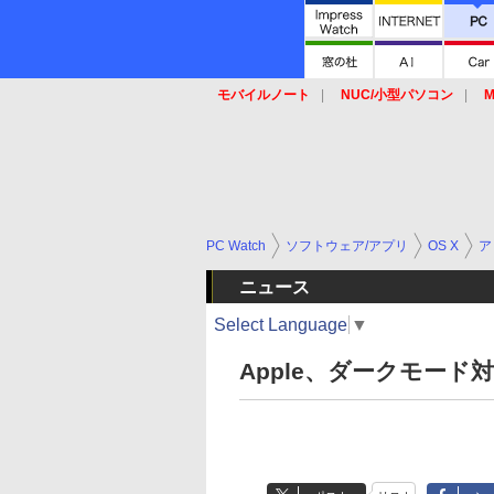
モバイルノート
NUC/小型パソコン
M
SSD
キーボード
マウス
PC Watch
ソフトウェア/アプリ
OS X
ア
ニュース
Select Language
▼
Apple、ダークモード対