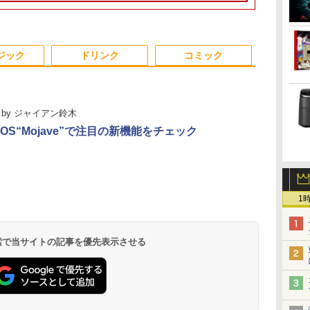
型 液晶/Wi-fi/DVD/USB
面 ビジネス 仕事 訳あ
トップパソコン デスクトップ PC
線
256GB-SSD/
5GHz対応｜B
D:128GB/256GB/512GB/1TB/Wi-
3.0/Office/中古パソコ
り Windows11 Pro
OFFICE付き
LAN/Bluetooth/HDMI/USB
無線Wi-Fi6/ O
トップパソコン
ン/中古ノートパソコン/
NEC VersaPro
Type-C/中古 パソコン
き/ Win11
0/
中古ノート
VKT16XZG4 Core i5
中古PC 中古ノートパソ
パソコン 中
3
3
4
4
5
5
6
6
ソ
PC/Windows11
8GB 15.6インチ 中古
コン Windows11
中古PC】税
ジック
ドリンク
コミック
パソコン ノートパソ
あす楽対応 
ows10
コン
by
ジャイアン鈴木
cOS“Mojave”で注目の新機能をチェック
0
や
液晶ディスプレイ ア
ちいかわ なんか小さ
【P最大31.5%還元！】
【3千円以上送料無
IOデータ 3辺フレー
【特典】GIANNA
BenQ 27型
角川まんが学
ター
イ・オー・データ DI-
くてかわいいやつ（8）
Minifire モニター24イ
料】タッチペンで音が
ムレス＆広視野角ADS
HOMMES ISSUE05
プレイ アイケ
ズ 日本の歴
7型
A221DB [ワイド液晶デ
【電子書籍】[ ナガノ ]
ンチ IPS 内蔵スピーカ
聞ける!はじめてずかん
パネル液晶ディスプレ
cover 山中柔太朗(B4
リーズ ブラッ
巻+別巻5冊
ィスプレイ 21.5
ーディスプレイ100Hz
1000 英語つき／小学館
イ ［21.5型 /フル
サイズ両面ピンナップ)
GW2791 [GW
[ 山本 博文 ]
￥12,280
￥1,375
￥10,980
￥5,478
￥13,980
￥2,200
￥16,300
￥23,760
z
型/1920×1080/3辺フレ
FHD 1080P VGA ブル
辞典編集部
HD(1920×1080) /ワイ
【RNH】
.
Anker Soundcore
On My Road
by Amazon 天然水
ONE PIECE モノクロ
【2026年アップグレ
On My Road
by Amazon 炭酸水
HUNTER×HUNTER
Xiaomi シャオミ
BUGS LIFE
【Amazon.co.jp限
スーパーの裏でヤニ吸
1
ームレス]
ーライト軽減 フリッカ
ド］ ブラック KH-
Liberty 5 ミッドナイ
(Stadium ver.)
ラベルレス 2L×9本
版 115 (ジャンプコミ
ード版】AOKIMI ワ
(Stadium ver.)
ラベルレス 500ml
モノクロ版 39 (ジャ
REDMI Buds 8 Lite ワ
定】 伊藤園 磨かれ
うふたり 9巻 (デジタル
ーフリー VESA対応 フ
A221DB
￥250
トブラック
ックスDIGITAL)
イヤレスイヤホン
×24本 強炭酸水 ペッ
ンプコミックス
イヤレスイヤホン
て、澄みきった日本の
版ビッグガンガンコミ
非光
レームレス HDMI1.4／
￥250
￥1,117
￥250
bluetooth イヤホン
トボトル 500ミリリ
DIGITAL)
Bluetooth 5.4 ノイズ
水 2L 8本 ラベルレス [
ックス)
DP／VGAコントラス
￥14,990
￥594
￥1,964
￥1,625
￥572
￥3,480
￥998
￥810
 検索で当サイトの記事を優先表示させる
V12 小型軽量 ブルー
ットル (Smart
キャンセリング ANC
ケース ] [ 水 ] [ ペット
A
ト1000:1 チルト調節可
トゥースHi-Fi 最大
Basic)
36時間再生
ボトル ] [ 箱買い ] [ ス
ビジネス用 【送料無
36時間再生 ぶるーと
トック ] [ 水分補給 ]
料】pcモニター (ケー
ゅーす コードレス
ブル付）
ENCノイズキャンセ
リング 自動ペアリン