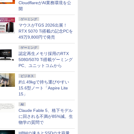
CloudflareがAI業務環境を公
開
ゲーミング
マウスがTGS 2026出展！
RTX 5070 Ti搭載の記念PCを
49万9,800円で発売
ゲーミング
認定再生メモリ採用のRTX
5080/5070 Ti搭載ゲーミング
7
2
8
9
3
10
PC、ユニットコムから
ビジネス
約1.49kgで持ち運びやすい
15.6型ノート「Aspire Lite
15」
13.3イン
48,260円 8/2～10】
＼クーポンでお得!!／
新品 一体型デスクトップパソコン 27
新品ノートパソコン
★☆エイサー / Acer
【期間限定P15倍+最大10
MS Office
AI
inkPad
・WEBカメラ・第10世代
【中古・Aランク】
型フルHD液晶 Windows11 Office付き
VETESA Intel Celeron
Chromebook 314
ン】 【3年保証】MouseCo
搭載｜中古
Claude Fable 5、格下モデル
e-20XJ /
SD256GB｜Office付き
DELL Latitude 3520
第4世代 Core i7 メモリ16GB
Windows11 Office付
CB314-1H-A14P【ノ
【写真待】DAIV Z7 SSD1
コン Wind
に回される不満が85%減。生
/ 高性能
lex 3280 AIO｜21.5型
ノートパソコン 第11世
SSD512GB USB3.0 超薄型 初期設定済
き メモリ16GB
ートパソコン】【送料
リ64GB Core i7 Windows
Office付｜
物学の質問で
￥39,800
￥69,800
￥39,800
￥39,690
￥200,200
￥47,800
TB/15.6
-5650u/
indows11 Pro｜NVMe
代 Core i5 メモリ
み ホワイト/ブラック/ブルー選択可
SSD512GB 15.6型
無料】
アウトレット 返品 送料無
VJPG21 Co
VMe式
｜DVD±RW｜Wi-Fi 6・
16GB 高速 SSD
FHD IPS液晶 Wi-Fi テ
クトップパソコン 中古パソ
世代 1235
HBMの速さとSSDの大容量