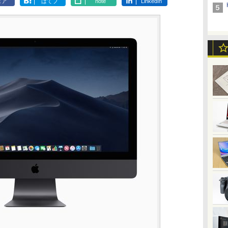
ェア
はてブ
note
LinkedIn