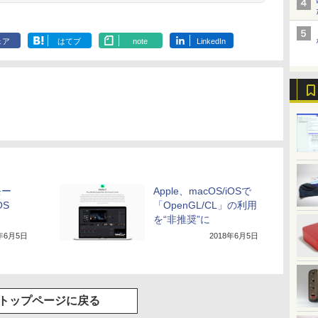
グ Type-C充電 マイ
ク付き 防水 タッチ式
音量調整 スポーツ/通
勤/通学/WEB会議(ホ
ェア
はてブ
note
LinkedIn
ワイト)
モー
Apple、macOS/iOSで
OS
「OpenGL/CL」の利用
を“非推奨”に
8年6月5日
2018年6月5日
トップページに戻る