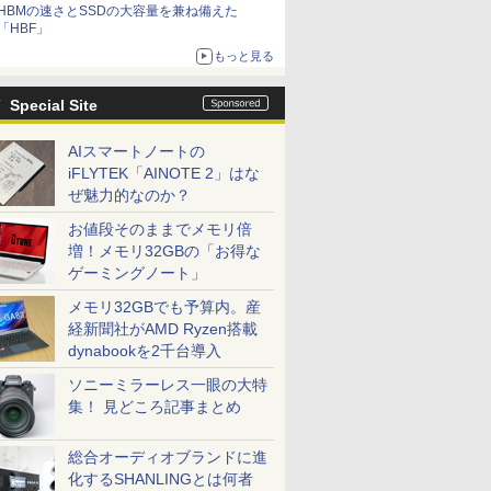
HBMの速さとSSDの大容量を兼ね備えた
「HBF」
もっと見る
Special Site
AIスマートノートの
iFLYTEK「AINOTE 2」はな
ぜ魅力的なのか？
お値段そのままでメモリ倍
増！メモリ32GBの「お得な
ゲーミングノート」
メモリ32GBでも予算内。産
経新聞社がAMD Ryzen搭載
dynabookを2千台導入
ソニーミラーレス一眼の大特
集！ 見どころ記事まとめ
総合オーディオブランドに進
化するSHANLINGとは何者