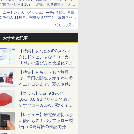
だ値スペシャル28）」発売。秋冬乗車分、えき
ねっと限定
「ムーミン」大小メッシュポーチが付録、素敵
なあの人 11月号。中身が見やすく、温泉スパに
も使える
もっと見る
おすすめ記事
【特集】あなたのPCスペッ
クにドンピシャな「ローカル
LLM」の選び方と快適化テク
【特集】あぢぃ～もう無理
ぽ！千円の闘魂タオルから着
るエアコンまで、夏の冷感グ
ッズ一挙紹介
【コラム】OpenClawと
Qwen3.5-9Bプリインで届い
てすぐローカルAIが動くミニ
PC「SER9 Pro」
【レビュー】給電が途切れな
い優れもの！バッファロー製
Type-C充電器の検証で分か
ったこと