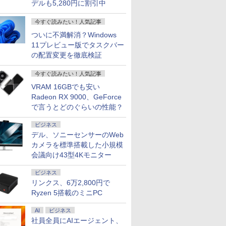
デルも5,280円に割引中
今すぐ読みたい！人気記事
ついに不満解消？Windows
11プレビュー版でタスクバー
の配置変更を徹底検証
今すぐ読みたい！人気記事
VRAM 16GBでも安い
Radeon RX 9000、GeForce
で言うとどのぐらいの性能？
ビジネス
デル、ソニーセンサーのWeb
カメラを標準搭載した小規模
会議向け43型4Kモニター
ビジネス
リンクス、6万2,800円で
Ryzen 5搭載のミニPC
AI
ビジネス
社員全員にAIエージェント、