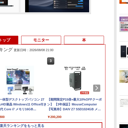
トップ
モニター
本
キング
更新日時：2026/08/08 21:00
3
4
3
5
6
1
 一体型デスクトップパソコン 27
【★最大100%ポイン
【週末限定999円
【期間限定P15倍+最大10%OFFクーポ
【★最大100%ポイン
良品 フルHD 
【クーポン使用で
HD液晶 Windows11 Office付き
ト】【第4世代 Corei7】
OFF！】 中古ノート
ン】 【3年保証】MouseComputer
ト】Lenovo ThinkPad
チ Lenovo Th
タッチパネル
代 Core i7 メモリ16GB
富士通
パソコン 中古パソコ
【写真待】DAIV Z7 SSD1024GB メモ
L580/L590/第8世代
X13 Gen2 Typ
i5・16GB・S
512GB USB3.0 超薄型 初期設定済
LIFEBOOK/Core i7/メ
ン 中古 Office付き バ
リ64GB Core i7 Windows 11 Pro 中古
Core i5 /メモ
Windows11
｜DELL OptiP
800
￥24,999
￥30,999
￥200,200
￥31,800
￥34,990
￥50,800
士
ホワイト/ブラック/ブルー選択可
モ
ッテリー良好 DVDマ
アウトレット 返品 送料無料 中古デス
リ:8GB/16GB/32GB/SSD:256GB/512GB/1
AMD Ryzen 5
IPSフルHD｜W
第
リ:8GB/16GB/SSD:256GB/512GB/1TB/15.6
ルチ 初心者向け 大画
クトップパソコン 中古パソコン デスク
型/Webカメラ/WIFI/無
16GB/ 爆速N
SSD 256GB
楽天ランキングをもっと見る