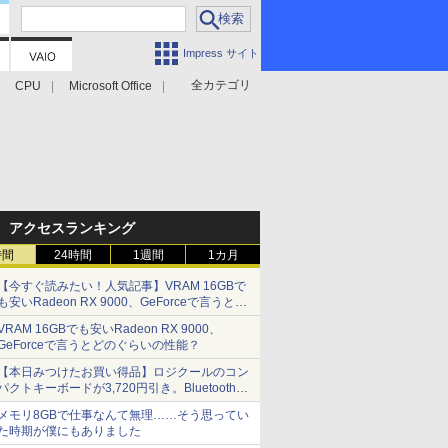
Impress サイト
全カテゴリ
CPU
Microsoft Office
アクセスランキング
時間
24時間
1週間
1カ月
【今すぐ読みたい！人気記事】VRAM 16GBで
も安いRadeon RX 9000、GeForceで言うとど
のぐらいの性能？ - PC Watch
VRAM 16GBでも安いRadeon RX 9000、
GeForceで言うとどのぐらいの性能？
【本日みつけたお買い得品】ロジクールのコン
パクトキーボードが3,720円引き。Bluetoothで3
台接続対応
メモリ8GBで仕事なんて無理……そう思ってい
た時期が僕にもありました