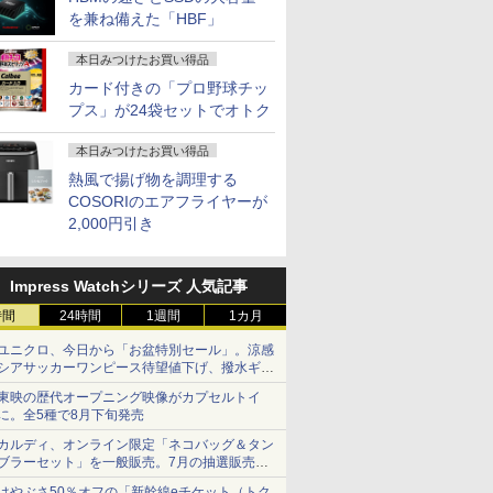
 カメラ/
luetooth｜一体型デスク
256GB Windows11
ンキー 軽量 初心者 学
トップパソコン デスクトッ
8GB SSD 2
を兼ね備えた「HBF」
ffice付
｜中古PC 180日保証
Pro Microsoft Office
生 ビジネス
OFFICE付き
型 FHD 1,9
【中古ノート
15.6型 フルHD テンキ
WEBカメラ 
古パソコン
ー Webカメラ Wi-Fi
HDMI Blu
本日みつけたお買い得品
7
7
8
8
9
9
10
10
込送料無料
Bluetooth 中古PC 初
Wi-Fi 整
カード付きの「プロ野球チッ
即日発送
期設定済 整備済み品 送
中古パソコ
プス」が24袋セットでオトク
料無料
Microsoft 
H&B
本日みつけたお買い得品
熱風で揚げ物を調理する
COSORIのエアフライヤーが
2,000円引き
液晶ディス
習シリー
10.1インチ タッチスク
九条の大罪（17） 【電
【3年保証】モニター
学校ER 子どもの急
【ECサイト限定】
ハイキュー！！ 全巻セ
【公式限定
水道施設設
アGWシ
史 全16
リーン IPS 1540x720
子書籍】[ 真鍋昌平 ]
21.5インチ 23インチ
病・けが、そのときど
JAPANNEXT 23.8イン
ット(1-45巻) （ジャン
モニター 2
（2024年
ク
定番セット
横長ミニモニター
27インチ フルhd 高画
う考え、どう動くか [
チ IPSパネル搭載
プコミックス） [ 古舘
ルhd 高画質
￥759
￥27,500
2791]
USB-C HDMI ポータブ
質 100Hz VA ノングレ
関根一朗 ]
180Hz対応 フル
春一 ]
ノングレア
Impress Watchシリーズ 人気記事
￥16,800
￥11,600
￥3,300
￥17,570
￥25,828
￥16,820
ル セカンダリーディス
ア 非光沢 ディスプレイ
HD(1920x1080)解像度
ピーカー内
時間
24時間
1週間
1カ月
プレイ スタンド＆スピ
パソコンモニター PC
ゲーミングモニター
ディスプレ
ーカー付き ストレッチ
モニター フルハイビジ
JN-Ei238G180F HDMI
モニター 
ユニクロ、今日から「お盆特別セール」。涼感
ドバースクリーン Mini
ョン 23.8インチ 液晶モ
DP 1ms(GTG/MPRT)
フルハイビ
シアサッカーワンピース待望値下げ、撥水ギア
PC (ブラック, 10.1イン
ニター DT-JF アイリス
HDR sRGB:100%
ンチ 液晶
ショーツは1990円に
チ)
オーヤマ *
PS5:120Hz接続【2年
イリスオーヤ
東映の歴代オープニング映像がカプセルトイ
保証】PCモニター 液
* 安心延
に。全5種で8月下旬発売
晶モニター パソコンモ
カルディ、オンライン限定「ネコバッグ＆タン
ニター ジャパンネクス
ブラーセット」を一般販売。7月の抽選販売の
ト
当選無効分
はやぶさ50％オフの「新幹線eチケット（トク