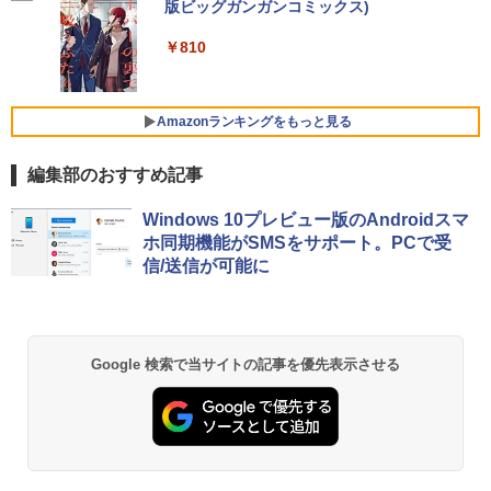
￥1,964
軽減 フリッカーフリー VESA対応 フレー
版ビッグガンガンコミックス)
ver 山中柔太朗(B4サイズ両面ピンナッ
【Amazon.co.jp限定】 伊藤園 磨かれて、澄
ムレス HDMI1.4／DP／VGAコントラス
プ)
みきった日本の水 2L 8本 ラベルレス [ ケース
￥250
【週末限定999円OFF！】 中古ノートパ
ト1000:1 チルト調節可 ビジネス用 【送
] [ 水 ] [ ペットボトル ] [ 箱買い ] [ ストック
4
￥810
ソコン 中古パソコン 中古 Office付き バ
料無料】pcモニター (ケーブル付）
Xiaomi シャオミ REDMI Buds 8 Lite ワイヤ
] [ 水分補給 ]
￥2,200
ッテリー良好 DVDマルチ 初心者向け 大
レスイヤホン Bluetooth 5.4 ノイズキャンセ
画面 ビジネス 仕事 訳あり Windows11
リング ANC 36時間再生
￥10,980
￥998
Pro NEC VersaPro VKT16XZG4 Core i5
Amazonランキングをもっと見る
8GB 15.6インチ 中古 パソコン ノートパ
￥3,480
ソコン
編集部のおすすめ記事
IOデータ 3辺フレームレス＆広視野角A
5
￥30,999
DSパネル液晶ディスプレイ ［21.5型 /フ
ルHD(1920×1080) /ワイド］ ブラック
Windows 10プレビュー版のAndroidスマ
KH-A221DB
ホ同期機能がSMSをサポート。PCで受
信/送信が可能に
【★最大100%ポイント】Lenovo Think
￥13,980
5
Pad L580/L590/第8世代 Core i5 /メモ
リ:8GB/16GB/32GB/SSD:256GB/512G
B/1TB/15.6型/Webカメラ/WIFI/無線LA
N/Bluetooth/HDMI/USB Type-C/中古 パ
Google 検索で当サイトの記事を優先表示させる
ソコン 中古PC 中古ノートパソコン Win
dows11
￥31,800