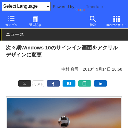
Powered by
Translate
PC Watch
ソフトウェア/アプリ
Windows
アップデート
カテゴリ
過去記事
検索
Impressサイト
ニュース
次々期Windows 10のサインイン画面をアクリル
デザインに変更
中村 真司
2018年9月14日 16:58
リスト