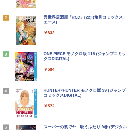
￥19,800
まほうのにこにこおやつ [ まいのおやつ ]
2
￥1,380
￥1,650
Anker Soundcore P31i ブラック
BRUCE WAYNE feat. Flo Milli, ATL Jacob
異世界居酒屋「のぶ」(22) (角川コミックス・
【楽天1位常連・超800冠獲得】黒/白 モ
2
[Explicit]
エース)
【Amazon.co.jp限定】 い・ろ・は・す 2L P
【★最大100%ポイント】【新生活応援・
ニター 21.5 / 23.8 / 24.5 / 27型 240Hz/2
2
ET ラベルレス ×8本
￥5,990
2026】【Office2019H&B】【DVD×テン
00Hz /180Hz/165Hz/100Hz ゲーミングモ
￥250
￥832
キー】富士通 LIFEBOOK A577/第7世代
ニター 1ms応答 pcモニター パソコン モ
￥1,112
Core i5/メモリ:4GB/8GB/16GB/SSD:12
ニター 非光沢 スピーカー内蔵 HDR/Free
8GB/256GB/512GB/1TB/Wi-fi/15.6型/Of
sync/VESA cocopar HG-238
ちいかわ なんか小さくてかわいいやつ
3
fice/HDMI/USB3.0/中古PC 中古ノートパ
（8） 【電子書籍】[ ナガノ ]
ソコン/Windows11/Windows10
Anker Soundcore Liberty 5 ミッドナイトブ
On My Road (Stadium ver.)
ONE PIECE モノクロ版 115 (ジャンプコミッ
￥11,999
ラック
クスDIGITAL)
by Amazon 天然水ラベルレス 2L×9本
￥1,375
￥14,999
￥250
￥14,990
￥594
￥1,117
液晶ディスプレイ アイ・オー・データ DI
3
-A221DB [ワイド液晶ディスプレイ 21.5
【★最大100%ポイント】【第4世代 Cor
型/1920×1080/3辺フレームレス]
【3千円以上送料無料】タッチペンで音が
3
4
ei7】富士通 LIFEBOOK/Core i7/メモリ:
【2026年アップグレード版】AOKIMI ワイヤ
On My Road (Stadium ver.)
HUNTER×HUNTER モノクロ版 39 (ジャンプ
聞ける!はじめてずかん1000 英語つき／
8GB/16GB/SSD:256GB/512GB/1TB/15.
レスイヤホン bluetooth イヤホン V12 小型
コミックスDIGITAL)
小学館辞典編集部
by Amazon 炭酸水 ラベルレス 500ml ×24本
￥12,280
6型 液晶/Wi-fi/DVD/USB 3.0/Office/中古
軽量 ブルートゥースHi-Fi 最大36時間再生 ぶ
強炭酸水 ペットボトル 500ミリリットル (Sm
￥250
パソコン/中古ノートパソコン/中古ノート
るーとゅーす コードレス ENCノイズキャン
art Basic)
￥572
￥5,478
PC/Windows11
セリング 自動ペアリング Type-C充電 マイク
付き 防水 タッチ式音量調整 スポーツ/通勤/通
￥1,625
【P最大31.5%還元！】Minifire モニター
4
学/WEB会議(ホワイト)
￥24,999
24インチ IPS 内蔵スピーカーディスプレ
イ100Hz FHD 1080P VGA ブルーライト
BUGS LIFE
スーパーの裏でヤニ吸うふたり 9巻 (デジタル
【特典】GIANNA HOMMES ISSUE05 co
5