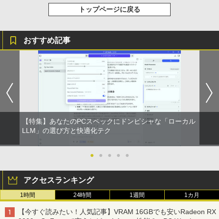
トップページに戻る
おすすめ記事
【特集】あなたのPCスペックにドンピシャな「ローカル
LLM」の選び方と快適化テク
●
●
●
●
●
アクセスランキング
1時間
24時間
1週間
1カ月
【今すぐ読みたい！人気記事】VRAM 16GBでも安いRadeon RX