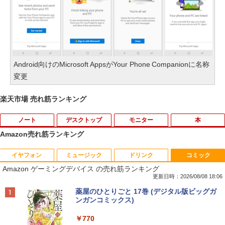
Android向けのMicrosoft AppsがYour Phone Companionに名称
変更
楽天市場 売れ筋ランキング
ノート
デスクトップ
モニター
本
Amazon売れ筋ランキング
イヤフォン
ミュージック
ドリンク
コミック
レビュー投稿 5年保証｜MS Office 2024
モバイルモニター ミラーリング 高画質 1
2026年8月発売 予約 mini ミニ 2026年9
1
1
1
Amazon ゲーミングデバイス の売れ筋ランキング
H&B 搭載｜中古 ノートパソコン Windo
0.1インチ IPS液晶 小型 LEDバックライ
月号 ミルク M!LK MILK
ws11 Office付｜スペック Core i5 第7世
ト モバイルディスプレイ ゲーミングモニ
更新日時：2026/08/08 18:06
代 メモリ 8GB 大容量 HDD 500GB テン
ター デュアルディスプレイ スマホ Andr
￥5,180
Anker Soundcore P40i オフホワイト
BRUCE WAYNE feat. Flo Milli, ATL Jacob
by Amazon 天然水 ラベルレス 500ml ×24本
薬屋のひとりごと 17巻 (デジタル版ビッグガ
キー DVDドライブ搭載 CD DVD 再生可
oid iPhone iPad 1年保証 日本語説明書
[Explicit]
富士山の天然水 バナジウム含有 水 ミネラル
ンガンコミックス)
｜中古パソコン 中古ノートパソコン 中古
送料無料
ウォーター ペットボトル 静岡県産 500ミリリ
￥7,990
PC オフィス搭載
ットル (Smart Basic)
￥250
￥770
￥8,990