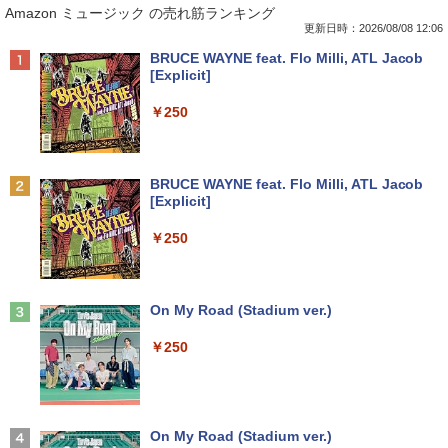
Amazon ミュージック の売れ筋ランキング
保証】通常付属している30日の保証期間
プ Windows10【Windows 10 Pro 64Bit
21.5型〜27型ワイド 【HDMI対応 / FULL
庫コミック版） [ 中沢啓治 ]
が3ヶ月に延長されます。【単品購入・併
搭載】富士通 ESPRIMO D583シリーズ等
HD解像度】 大手メーカー液晶 (Dell/HP/
更新日時：2026/08/08 12:06
用不可※レビューキャンペーンは除く /
Celeron G1840 2.8G/4G/250GB/DVD-R
NEC等) テレワーク デュアルモニター S
￥5,852
Anker Soundcore P40i オフホワイト
BRUCE WAYNE feat. Flo Milli, ATL Jacob
ノートパソコン専用】
OM
witch PS4 PS5対応 【整備済み中古品】
[Explicit]
￥7,990
￥1,000
￥9,980
￥6,470
￥250
【中古】ギリシャ語辞典/大学書林/古川晴
2
風（単行本）
おまかせ 中古ノートパソコン Windows
【中古】【箱付】 APPLE Mac mini A13
【お買い物マラソン限定価格】モニター
2
2
2
Anker Soundcore P31i ブラック
BRUCE WAYNE feat. Flo Milli, ATL Jacob
11 A4サイズ 15型以上 メーカー 富士通 N
47 (Late 2014) 【 macOS Monterey 12.
21.5インチ 100Hz FHD VAパネル スピー
￥25,249
[Explicit]
EC 等 CPU Intel Cel 第6世代 メモリ4GB
7.6 / i7(3GHz) / メモリ:16GB / HDD:1.1
カー搭載 ブルーライト軽減 ノングレアタ
￥5,990
SSD128GB 無線LAN WPS office2搭載
2TB 】 【 中古 ビジネスホン パソコン
イプ 壁掛け対応 省スペース 角度調整 高
￥250
HDMI対応 送料無料 訳あり品
業務用 電話機 本体】
視野角 178° Adaptive-Sync対応 MAXZ
EN MJM22CH03-F100 2608mr
￥7,980
￥24,200
ちいかわ なんか小さくてかわいいやつ
3
￥9,930
（4）なんか小さくてためになる豆本付き
Anker Soundcore Liberty 5 ミッドナイトブ
On My Road (Stadium ver.)
特装版 （プレミアムKC） [ ナガノ ]
ラック
￥250
￥2,420
【期間限定破格金額！】新生活 新古品 W
HP ProDesk 400 G6 DM 【Core i5 1050
3
3
￥14,990
in11搭載 パソコンノートパソコンoffice
0T/メモリ16GB(DDR4)/SSD256GB(M.2
液晶モニター PCディスプレイ 23.8 24イ
3
付き 初心者向けノートPC 初期設定済 1
NVMe)/Win11Pro-64bit】【中古/送料無
ンチ 144Hz 1ms IPS フルHD ノングレア
5.6型 インテル高速CPU ランダムで発送
料】※沖縄・離島を除く
非光沢 ブルーライトカット HDMI VGA
メモリ4GB～ 高速SSD1TB 最大 フルHD
スピーカー内蔵 ヘッドホン端子 VESA対
小学館の図鑑NEO／1〜10巻セット
4
Webカメラ zoom 軽量薄型 無線 型番更
応 テレワーク 在宅勤務 法人向け オフィ
【2026年アップグレード版】AOKIMI ワイヤ
On My Road (Stadium ver.)
￥32,980