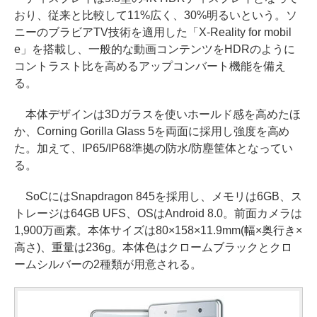
おり、従来と比較して11%広く、30%明るいという。ソ
ニーのブラビアTV技術を適用した「X-Reality for mobil
e」を搭載し、一般的な動画コンテンツをHDRのように
コントラスト比を高めるアップコンバート機能を備え
る。
本体デザインは3Dガラスを使いホールド感を高めたほ
か、Corning Gorilla Glass 5を両面に採用し強度を高め
た。加えて、IP65/IP68準拠の防水/防塵筐体となってい
る。
SoCにはSnapdragon 845を採用し、メモリは6GB、ス
トレージは64GB UFS、OSはAndroid 8.0。前面カメラは
1,900万画素。本体サイズは80×158×11.9mm(幅×奥行き×
高さ)、重量は236g。本体色はクロームブラックとクロ
ームシルバーの2種類が用意される。