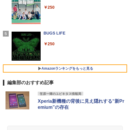
新で在庫処分
ス TERRA 2441W
レスイヤホン bluetooth イヤホン V12 小型
￥25,300
軽量 ブルートゥースHi-Fi 最大36時間再生 ぶ
￥250
るーとゅーす コードレス ENCノイズキャン
￥9,980
￥9,999
セリング 自動ペアリング Type-C充電 マイク
【期間限定P15倍+最大10%OFFクーポ
4
付き 防水 タッチ式音量調整 スポーツ/通勤/通
ン】 【3年保証】HP PRODESK 400 G5
学/WEB会議(ホワイト)
DM [新品SSD] SSD256GB メモリ8GB C
からだの厚みを薄くする [ 土屋元明 ]
中古ノートパソコン Core i3/i5選択可 Wi
ore i5 Windows 11 Pro 中古 アウトレッ
【楽天1位！保護レザーケース付き】【タ
BUGS LIFE
5
4
4
￥1,964
ndows11 Pro WPS Office 2024付き メ
ト 返品 送料無料 中古デスクトップパソ
ッチ選択】 モバイルモニター 15.6インチ
モリ8GB SSD1TB 15.6型 テンキー ビジ
コン 中古パソコン デスクトップパソコン
ノングレア 非光沢 1080PフルHD コスパ
￥1,540
￥250
ネス 在宅勤務 学生向け 福袋2026
デスクトップ PC ミニPC OFFICE付き
高画質 デュアルモニター サブモニター
ポータブルモニター ゲーミングモニター
Xiaomi シャオミ REDMI Buds 8 Lite ワイヤ
リモートワーク IPS Tpye-C/mini HDMI
レスイヤホン Bluetooth 5.4 ノイズキャンセ
￥11,900
￥37,400
pc ミニPC iPhone対応
リング ANC 36時間再生
Amazonランキングをもっと見る
￥9,999
￥3,480
【★最大100%ポイント】【大特価!訳あ
新品 VETESA 一体型デスクトップパソコ
5
5
編集部のおすすめ記事
り!】【タッチパネル×Webカメラ】Pana
ン 24型フルHD液晶 Windows11 Office
sonic Let's note CF-XZ6/第7世代 Core
付き 第3世代 Core i7 メモリ16GB SSD5
by Amazon 天然水 ラベルレス 500ml ×24本
薬屋のひとりごと 17巻 (デジタル版ビッグガ
i5/メモリ:8GB/SSD:128GB/12型液晶/Wi
12GB USB3.0 初期設定済み キーボー
HP P224 LED液晶モニター 21.5インチワ
笠原一輝のユビキタス情報局
5
富士山の天然水 バナジウム含有 水 ミネラル
ンガンコミックス)
fi/Bluetooth/Office/USB-C/HDMI/中古パ
ド・マウス付属
イド 薄型 液晶ディスプレイ 1920×1080
Xperia新機種の背後に見え隠れする“新Pr
ウォーター ペットボトル 静岡県産 500ミリリ
ソコン ノートパソコン モバイルパソコン
（フルHD）白色LEDバックライト IPSパ
emium”の存在
ットル (Smart Basic)
￥770
Windows11 Windows10
ネル 非光沢 ノングレア ディスプレイポ
￥59,800
ート HDMI VGA PS4 switch 対応 スイッ
￥1,380
チ VESA準拠【中古】
￥11,999
異世界居酒屋「のぶ」(22) (角川コミックス・
￥5,600