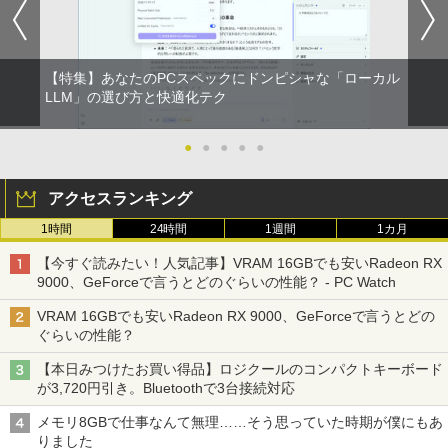
【特集】あなたのPCスペックにドンピシャな「ローカル
LLM」の選び方と快適化テク
●
●
●
●
●
アクセスランキング
1時間
24時間
1週間
1カ月
【今すぐ読みたい！人気記事】VRAM 16GBでも安いRadeon RX
9000、GeForceで言うとどのぐらいの性能？ - PC Watch
VRAM 16GBでも安いRadeon RX 9000、GeForceで言うとどの
ぐらいの性能？
【本日みつけたお買い得品】ロジクールのコンパクトキーボード
が3,720円引き。Bluetoothで3台接続対応
メモリ8GBで仕事なんて無理……そう思っていた時期が僕にもあ
りました