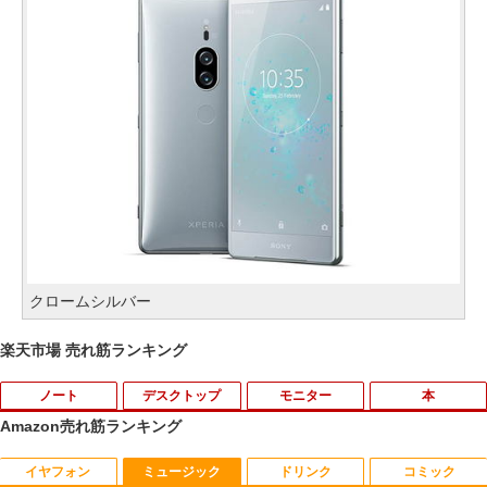
クロームシルバー
楽天市場 売れ筋ランキング
ノート
デスクトップ
モニター
本
Amazon売れ筋ランキング
イヤフォン
ミュージック
ドリンク
コミック
【ノートPC用】【あんしん3ヶ月に延長
ポイント10倍 中古パソコン デスクトッ
アースドリームス 厳選おまかせモニター
はだしのゲン（全7巻セット） （中公文
1
1
1
1