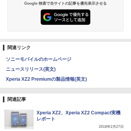
Google 検索で当サイトの記事を優先表示させる
エース)
【Amazon.co.jp限定】 い・ろ・は・す 2L P
ET ラベルレス ×8本
￥832
￥1,112
ONE PIECE モノクロ版 115 (ジャンプコミッ
クスDIGITAL)
by Amazon 天然水ラベルレス 2L×9本
関連リンク
￥594
￥1,117
ソニーモバイルのホームページ
ニュースリリース(英文)
HUNTER×HUNTER モノクロ版 39 (ジャンプ
コミックスDIGITAL)
by Amazon 炭酸水 ラベルレス 500ml ×24本
Xperia XZ2 Premiumの製品情報(英文)
強炭酸水 ペットボトル 500ミリリットル (Sm
art Basic)
￥572
￥1,625
関連記事
スーパーの裏でヤニ吸うふたり 9巻 (デジタル
Xperia XZ2、Xperia XZ2 Compact実機
版ビッグガンガンコミックス)
コカ・コーラ やかんの麦茶 from 爽健美茶 ラ
レポート
ベルレス 650mlPET×24本
￥810
2018年2月27日
￥2,009