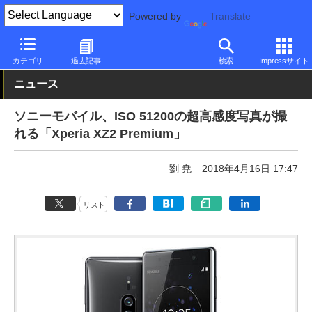
Powered by
Translate
PC Watch
パソコン/タブレット/スマートフォン
スマートフォン
カテゴリ
過去記事
検索
Impressサイト
ニュース
ソニーモバイル、ISO 51200の超高感度写真が撮
れる「Xperia XZ2 Premium」
劉 尭
2018年4月16日 17:47
リスト