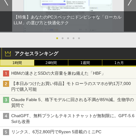
【特集】あなたのPCスペックにドンピシャな「ローカル
LLM」の選び方と快適化テク
●
●
●
●
●
アクセスランキング
1時間
24時間
1週間
1カ月
HBMの速さとSSDの大容量を兼ね備えた「HBF」
【本日みつけたお買い得品】モトローラのスマホが約1万7,000
円で購入可能
Claude Fable 5、格下モデルに回される不満が85%減。生物学の
質問で
ChatGPT、無料プランもテキストチャットが無制限に。GPT-5.6
Solも改善
リンクス、6万2,800円でRyzen 5搭載のミニPC