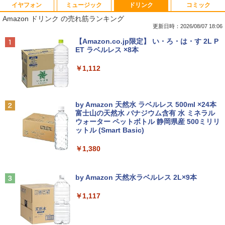
イヤフォン
ミュージック
ドリンク
コミック
Amazon(アマゾン) タブレットPC New F
PHILIPS/フィリップス 241V8/11 / 23.8型
なぜ、あの人のがんは消えたのか？
1
1
1
Amazon ドリンク の売れ筋ランキング
ire Max 11(2023年発売) グレー B0B2SD
ワイド 液晶ディスプレイ FullHD/HDMI
8BVX ［11型 /Wi-Fiモデル /ストレージ：
ケーブル標準添付【中古/送料無料】※沖
更新日時：2026/08/07 18:06
￥3,828
64GB］ B0B2SD8BVX [振込不可]
縄、離島を除く
Anker Soundcore P40i ブラック
BRUCE WAYNE feat. Flo Milli, ATL Jacob
【Amazon.co.jp限定】 い・ろ・は・す 2L P
[Explicit]
ET ラベルレス ×8本
￥19,980
￥5,500
￥7,990
￥250
￥1,112
トランスフォーマーFANBOOK 2026
2
【新古品】2026年福袋 ノートパソコン
【良い】送料無料 TF: PHILIPS / フィ
2
2
Windows11 ノートPC 14インチノート
リップス 23.8型 ワイド HDMI 24インチ
￥2,500
Anker Soundcore P31i ブラック
BRUCE WAYNE feat. Flo Milli, ATL Jacob
by Amazon 天然水 ラベルレス 500ml ×24本
パソコン 4GB 64GB パソコンOffice搭載
液晶モニター 243V7Q フルHD(1920x10
[Explicit]
富士山の天然水 バナジウム含有 水 ミネラル
薄型ノートPC インテルCeleron 第11世
80) スピーカー搭載 動作良品 中古
ウォーター ペットボトル 静岡県産 500ミリリ
￥5,990
代 日本語キーボードデュアル USB3.0 WI
【3ケ月保証】
ットル (Smart Basic)
￥250
FI Bluetooth テレワーク応援 初心者向
け
￥6,480
￥1,380
機動警察パトレイバーシバシゲオ×ぴあ
3
￥21,800
（ぴあMOOK）
Anker Soundcore Liberty 5 ミッドナイトブ
On My Road (Stadium ver.)
ラック
by Amazon 天然水ラベルレス 2L×9本
￥1,925
モバイルモニター 15.6インチ InnoView
3
￥250
モバイルディスプレイ 自立型 1920*1080
￥14,990
￥1,117
【1500円OFFクーポン】【訳アリ】【W
FHD ポータブルモニター IPS液晶パネル
3
EBカメラ＋フルHD】ノートパソコン 中
薄型 軽量 持ち運び 壁掛けに対応 Switc
古パソコン 13.3インチ SSD256GB メモ
h/PS3/PS4/PS5/Xbox One/PC/スマホ/U
リ8GB Core i5-1135G7 第11世代 Micro
SBType-C/標準HDMI対応【選べる種
高校野球神奈川グラフ（2026） 第108回
4