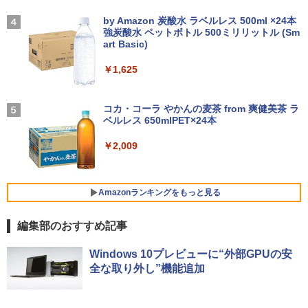
soft Office付き Windows11 東芝 dyna
類】タッチ/ケース付き/4Kタイプ
【2026年アップグレード版】AOKIMI ワイヤ
On My Road (Stadium ver.)
全国高校野球選手権神奈川大会 [ 神奈川
book G83 中古 PC パソコン ノートPC S
レスイヤホン bluetooth イヤホン V12 小型
新聞社 ]
by Amazon 炭酸水 ラベルレス 500ml ×24本
SD1TB メモリ16GB 軽量 薄型 ダイナブ
軽量 ブルートゥースHi-Fi 最大36時間再生 ぶ
強炭酸水 ペットボトル 500ミリリットル (Sm
￥8,980
￥250
ック
るーとゅーす コードレス ENCノイズキャン
art Basic)
￥2,200
セリング 自動ペアリング Type-C充電 マイク
付き 防水 タッチ式音量調整 スポーツ/通勤/通
￥29,800
￥1,625
学/WEB会議(ホワイト)
11.6インモバイルモニターIPS小型ディス
4
プレイ 1366x768 防眩光 薄型 軽量USB
BUGS LIFE
魔女と傭兵（9） 【電子書籍】[ 宮木真人
5
￥1,964
Type-C HDMIサブモニター スピーカー内
]
コカ・コーラ やかんの麦茶 from 爽健美茶 ラ
ノートパソコン 14インチ 新品 Windows
蔵Rasp PI5 /PC/Macなど対応ポータブル
ベルレス 650mlPET×24本
4
￥250
11 Pro Office搭載 日本語キーボード メ
ディスプレイ (ブラック, 11.6)
￥792
モリ 8GB SSD 128GB 256GB 512GB 1
Xiaomi シャオミ REDMI Buds 8 Lite ワイヤ
￥2,009
TB Webカメラ WiFi Bluetooth 選べる
レスイヤホン Bluetooth 5.4 ノイズキャンセ
￥9,280
カラー 14型 薄型 軽量 初心者 学習向け P
リング ANC 36時間再生
C ピンク シルバー 最短当日出荷
￥3,480
Amazonランキングをもっと見る
￥29,800
【お買い物マラソ開催中！P最大31.5%還
5
元】5年保証/Type-C/100Hz 24インチ モ
編集部のおすすめ記事
ニター USB-C IPSパネル スピーカー内蔵
HDR10 Adaptive Sync VESA対応 チル
薬屋のひとりごと 17巻 (デジタル版ビッグガ
超軽量 フルHD｜富士通 U939｜中古ノー
ト調整可 オフィス用PCモニター フレー
Windows 10プレビューに“外部GPUの安
5
ンガンコミックス)
トパソコン Windows11 office付き｜Co
ムレス Type-C/HDMIポート 高画質 FHD
全な取り外し”機能追加
re i5 第8世代｜メモリ 8GB SSD 256GB
フルHD 液晶モニター Minifire MF24X3C
￥770
｜フルHD｜中古ノートパソコン 軽量｜
モバイルPC｜Fujitsu｜ノートパソコン
￥11,999