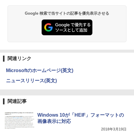
｜ノートPC｜中古パソコン｜パソコン｜
中古PC
異世界居酒屋「のぶ」(22) (角川コミックス・
Google 検索で当サイトの記事を優先表示させる
￥29,800
エース)
￥832
ONE PIECE モノクロ版 115 (ジャンプコミッ
クスDIGITAL)
関連リンク
￥594
Microsoftのホームページ(英文)
ニュースリリース(英文)
HUNTER×HUNTER モノクロ版 39 (ジャンプ
コミックスDIGITAL)
関連記事
￥572
Windows 10が「HEIF」フォーマットの
画像表示に対応
スーパーの裏でヤニ吸うふたり 9巻 (デジタル
2018年3月19日
版ビッグガンガンコミックス)