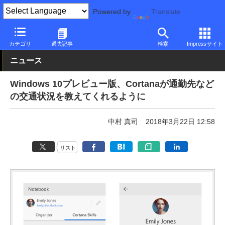
Powered by
Translate
PC Watch
ソフトウェア/アプリ
Windows
アップデート
カテゴリ
過去記事
検索
Impressサイト
ニュース
Windows 10プレビュー版、Cortanaが通勤先など
の交通状況を教えてくれるように
中村 真司
2018年3月22日 12:58
リスト