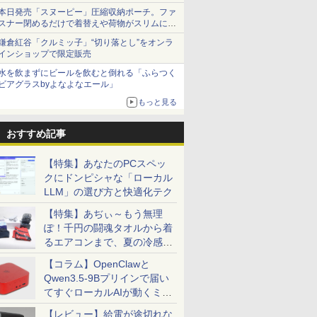
本日発売「スヌーピー」圧縮収納ポーチ。ファ
スナー閉めるだけで着替えや荷物がスリムにま
とまる
鎌倉紅谷「クルミッ子」“切り落とし”をオンラ
インショップで限定販売
水を飲まずにビールを飲むと倒れる「ふらつく
ビアグラスbyよなよなエール」
もっと見る
おすすめ記事
【特集】あなたのPCスペッ
クにドンピシャな「ローカル
LLM」の選び方と快適化テク
【特集】あぢぃ～もう無理
ぽ！千円の闘魂タオルから着
るエアコンまで、夏の冷感グ
ッズ一挙紹介
【コラム】OpenClawと
Qwen3.5-9Bプリインで届い
てすぐローカルAIが動くミニ
PC「SER9 Pro」
【レビュー】給電が途切れな