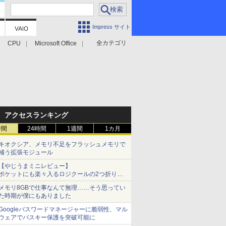
Impress サイト
全カテゴリ
CPU
Microsoft Office
アクセスランキング
時間
24時間
1週間
1カ月
キオクシア、メモリ不足をフラッシュメモリで
補う拡張モジュール
【やじうまミニレビュー】
ポケットにも楽々入るロジクールの2つ折りマ
ウス「Mobi Fold」。その気になるギミックと
メモリ8GBで仕事なんて無理……そう思ってい
は？
た時期が僕にもありました
Googleパスワードマネージャーに脆弱性、マル
ウェアでパスキー保護を突破可能に