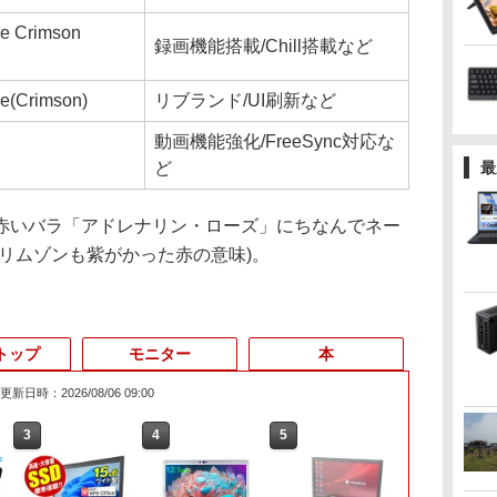
e Crimson
録画機能搭載/Chill搭載など
e(Crimson)
リブランド/UI刷新など
動画機能強化/FreeSync対応な
ど
最
いバラ「アドレナリン・ローズ」にちなんでネー
リムゾンも紫がかった赤の意味)。
トップ
モニター
本
更新日時：2026/08/06 09:00
3
4
5
6