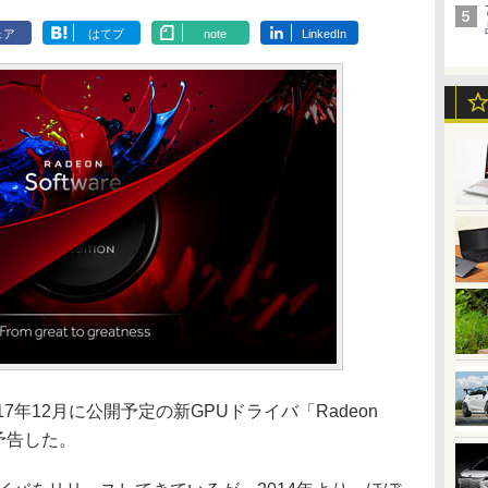
ェア
はてブ
note
LinkedIn
017年12月に公開予定の新GPUドライバ「Radeon
n」を予告した。