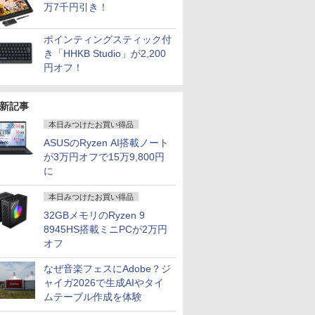
万7千円引き！
ポインティングスティック付
き「HHKB Studio」が2,200
円オフ！
新記事
本日みつけたお買い得品
ASUSのRyzen AI搭載ノート
が3万円オフで15万9,800円
に
本日みつけたお買い得品
32GBメモリのRyzen 9
8945HS搭載ミニPCが2万円
オフ
なぜ音楽フェスにAdobe？ジ
7
8
9
10
ャイガ2026で生成AIやタイ
ムテーブル作成を体験