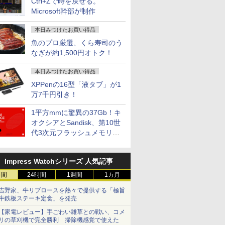
Ctrl+Zで時を戻せる。
Microsoft幹部が制作
本日みつけたお買い得品
魚のプロ厳選、くら寿司のう
なぎが約1,500円オトク！
本日みつけたお買い得品
XPPenの16型「液タブ」が1
万7千円引き！
1平方mmに驚異の37Gb！キ
オクシアとSandisk、第10世
代3次元フラッシュメモリを
開発
Impress Watchシリーズ 人気記事
時間
24時間
1週間
1カ月
吉野家、牛リブロースを熱々で提供する「極旨
牛鉄板ステーキ定食」を発売
【家電レビュー】手ごわい雑草との戦い、コメ
リの草刈機で完全勝利 掃除機感覚で使えた