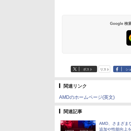
×1440/200Hz/1ms)
dows11Pro 省スペ
16GBメモリ｜512GB
LLC ]
XUB2497HSN-B2
SSD256GB
パネル SXGA
リーズ Celeron ~/
FHD 1080P VGA ブ
Anker Soundcore
BRUCE WAYNE feat.
【Amazon.co.jp限
薬屋のひとりごと 17
Anker Soundcore
BRUCE WAYNE feat
by Amazon 天然水
異世界居酒屋「の
ック) G2721P
 小型 デスクトッ
SSD｜21.5型FHD液晶
[XUB2497HSN-B2]
windows10
1280×1024 DVI VGA
リ
ーライト軽減 フリッ
P40i オフホワイト
Flo Milli, ATL Jacob
定】 い・ろ・は・す
巻 (デジタル版ビッグ
P31i ブラック
Flo Milli, ATL Jacob
ラベルレス 500ml
ぶ」(22) (角川コミッ
C
｜Windows 11 Pro｜
【RNH】
Windows11 DVDROM
VESA準拠【中古】
2G/HDD160GB/DVD
ーフリー VESA対応 
[Explicit]
2L PET ラベルレス
ガンガンコミックス)
[Explicit]
×24本 富士山の天然
クス・エース)
Webカメラ内蔵｜WPS
中古デスクトップパソ
ROM【中古】【中古
レームレス HDMI1.4
￥5,990
￥4,990
×8本
水 バナジウム含有 
Office付属｜省スペー
コン 中古パソコン 中古
ソコン】【中古PC】
DP／VGAコントラ
￥250
￥1,001
￥770
￥250
￥1,380
￥832
Google
ミネラルウォーター
ス一体型PC All-In-
PC デスクトップPC
【即納】【在庫処分
1000:1 チルト調節可
ペットボトル 静岡県
ONE「整備済み中古
Office 中古品 中古 あ
【安心保証】【ワー
ビジネス用 【送料無
産 500ミリリットル
品」
す楽
ド・エクセル・パワ
料】pcモニター (ケ
(Smart Basic)
ポイント】【事務処
ブル付）
用として最適】
ポスト
リスト
シ
関連リンク
AMDのホームページ(英文)
関連記事
AMD、さまざま
追加や性能向上