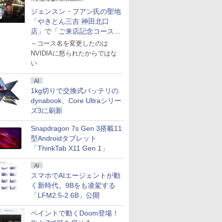
030
z HDMI
【240Hz/144Hz/120Hz/100Hz】
世代Core i5
書 社会人 高校生 送料
3500U DDR4 16GB
/180Hz/165Hz/100Hz
処 [ 横江義彦 ]
2560×1440/200Hz/1ms)
Windows11Pro 省スペ
16GBメモ
LLC ]
XUB2497
士通 中古
 VGA モ
1ms HDMI フルHD
Windows11搭載
無料 / 受験専門サクセ
ジェンスン・フアン氏の聖地
512GB/256GB/1T
ゲーミングモニター
(ブラック) G2721P
ース 小型 デスクトッ
SSD｜21.
[XUB2497
HD ゲー
液晶モニ
VA/IPS 非光沢 1ms応答
Office付き メモリ8GB
ス
SSD】4C/8T 3.7GHz
1ms応答 pcモニター
プPC
｜Windows
【RNH】
「やきとん三吉 神田北口
Corei7
ィスプレ
2mm狭額縁 液晶 pcモ
SSD256GB 初期設定
64GB 16T拡張
パソコン モニター 非
Webカメ
店」で「ご来店記念コース」
s10
S デル
ニター パソコンモニタ
済み USB2.0 Wi-Fi無
Windows11 Pro 8K/4K
光沢 スピーカー内蔵
Office
を娘と堪能
～コース名を変更したのは
メモリ
.8インチ
ー HDR/チルト/スピー
線LAN対応 キーボード
3画面出力 LAN *2
HDR/Freesync/VESA
ス一体型PC A
ングKBマ
ター 新
カー内蔵 kksmart
＆マウス付属 在宅勤務
NVIDIAに怒られたからではな
WiFi5 Bluetooth5.0
cocopar HG-238
ONE「整
セット付
学生向け 初心者向け
Nucbox みにpc Ryzen
品」
い
 8世代CPU
高性能PC 新品
5
】
N95/N97/N100/4300U/N150
AI
より高性能
1kg切りで交換式バッテリの
dynabook、Core Ultraシリー
ズ3に刷新
Snapdragon 7s Gen 3搭載11
型Androidタブレット
「ThinkTab X11 Gen 1」
AI
スマホでAIエージェントが動
く新時代。9Bをも凌駕する
「LFM2.5-2.6B」公開
ペイントで動くDoom登場！