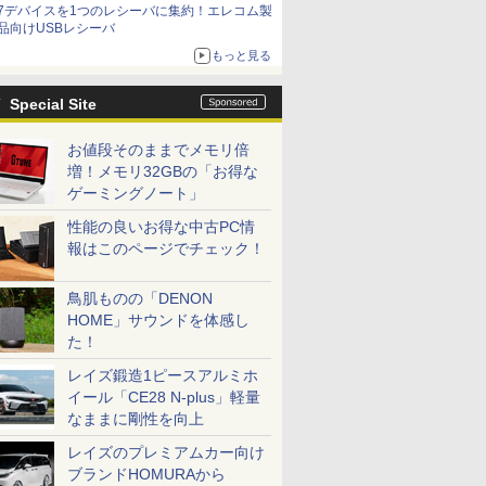
7デバイスを1つのレシーバに集約！エレコム製
品向けUSBレシーバ
もっと見る
Special Site
お値段そのままでメモリ倍
増！メモリ32GBの「お得な
ゲーミングノート」
性能の良いお得な中古PC情
報はこのページでチェック！
鳥肌ものの「DENON
HOME」サウンドを体感し
た！
レイズ鍛造1ピースアルミホ
イール「CE28 N-plus」軽量
なままに剛性を向上
レイズのプレミアムカー向け
ブランドHOMURAから