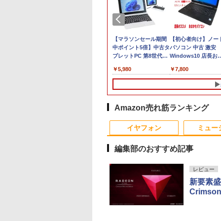
トパソコン 14イン
【新品】【楽天1
【マラソンセール期間
【初心者向け】ノー
品 Windows11
位！】ノートパソコン
中ポイント5倍】中古タ
パソコン 中古 激安
 Office搭載 日本語
新品第13世代CPU搭載
ブレットPC 第8世代
Windows10 店長お
ボード メモリ
ノートPC Office付き
Celeron メモリ4GB ス
かせ 中古ノートパソ
,800
￥29,800
￥5,980
￥7,800
 SSD 128GB
ノートパソコン 初心者
トレージ128GB 10.1イ
ン 15型以上 中古ノ
GB 512GB 1TB
向け Windows11 初期
ンチ グレア タッチパネ
トPC 中古PC
bカメラ WiFi
設定済 Webカメラ
ル Windows11 モバイ
HDD250GB 4GB 中
uetooth 選べるカラ
zoom 日本語キーボー
ルノート NEC
パソコン Celeron or
14型 薄型 軽量 初心
ド 14.1型 Intel
VersaPro VKF11U-6 初
Core2 or AMD 富士
Amazon売れ筋ランキング
学習向け PC ピンク
Celeron メモリ8GB
期設定済 すぐ使える
NEC等 在宅 テレワ
10
10
10
1
1
1
2
2
2
バー 最短当日出荷
SSD1TB(最大) 大容量
90日保証 送料無料
ク パソコン 訳あり
イヤフォン
ミュー
バッテリービジネス 大
学生 プレゼント 学生
編集部のおすすめ記事
向け
レビュー
新要素盛り
ORUI｜クールイ ゲ
】HP Pro Mini
先輩は怖くてかわ
【ポイント10倍 期間限
SNOOPY まるっと入
iiyama 23．8型フル
富士通 デスクトップ
NEC LCD-AS193Mi 19
[新品]忘却バッテリー
中古パソコン
【P最大31.5%還元
渡哲也 自分に生きる
Crimso
ング液晶ディスプ
G9 Core i5-
 3巻 【電子書籍】[
定】HP ProOne 600
る! かんたん圧縮収納
HD IPS方式パネル 液
ESPRIMO D588 第8世
インチ スクエア LED液
(1-24巻 最新刊) 全巻セ
windows 10 Pro 32b
Minifire モニター24
120の言葉 [ 渡 哲也 ]
27型/Fast
00T メモリ16GB
すむ ]
G6 All-in-One｜第10
ポーチ BOOK [
晶ディスプレイ iiyama
代Celeron メモリ8GB
晶モニター 薄型 液晶デ
ット
デスクトップ【WPS
ンチ IPS 内蔵スピー
￥1,870
/WQHD
256GB
世代Core i5-10500T｜
Peanuts Worldwide
ブラック
SSD120GB
ィスプレイ 非光沢 IPS
Office付】富士通 D
ーディスプレイ100H
,610
,500
0
￥49,800
￥2,970
￥24,800
￥15,500
￥3,200
￥16,742
￥12,800
￥10,980