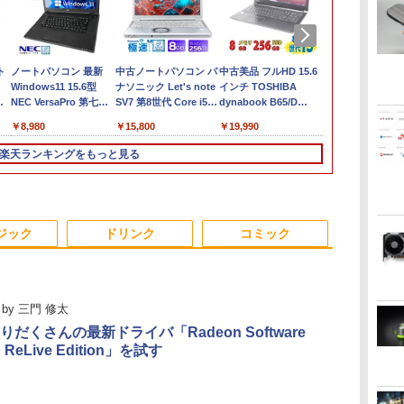
ト
ノートパソコン 最新
中古ノートパソコン パ
中古美品 フルHD 15.6
【★最大100
Windows11 15.6型
ナソニック Let's note
インチ TOSHIBA
ト】【新生活
ま
NEC VersaPro 第七世
SV7 第8世代 Core i5
dynabook B65/D
2026】【Offic
コ
代 Corei3 メモリ4GB
Windows11 Pro WPS
B65/Mシリーズ /
H&B】Panason
￥8,980
￥15,800
￥19,990
￥19,999
ー
SSD128GB 無線LAN
Office 2024付き メモ
Windows11/ 高性能 第
note CF-SZ
HDMI Bluetooth
リ8GB
8世代Core i5-8250u/
Core i5/メモ
楽天ランキングをもっと見る
古
USB3.0 SDカード
SSD256GB/1TB選択可
8GB/ 爆速256GB-SSD/
リ:8GB/M.2
Office バーサプロ ノー
12型 無線LAN HDMI
カメラ/ 無線/ リカバリ/
SSD:256GB/5
通
トPC パソコン 中古パ
軽量 モバイル ビジネ
Office付き/ Win11【中
型/Webカメ
ー
ソコン 中古PC Win11
ス 在宅勤務 学生向け
古ノートパソコン 中古
ラ/USB3.0/HDM
3
3
3
4
4
4
5
5
5
6
6
6
品
オフィス 中古 格安
パソコン 中古PC】税
無線マウス/U
ジック
ドリンク
コミック
込送料無料 あす楽対応
中古パソコン
即日発送
ソコ
ン/Windows1
by
三門 修太
だくさんの最新ドライバ「Radeon Software
！】
hp ProDesk 600 G5
PRINCETON 15.6イン
2026年8月発売 予約
Lenovo ThinkCentre
【期間限定10%OFFク
ゲーム中盤で死ぬ悪役
【期間限定P15倍+最大
【期間限定5%OFFク
おいしい！イラストレ
緊急値下げ！
液晶モニター 2
marnaのあ
n ReLive Edition」を試す
it
イ
SFF Core i5-8500
チ ワイド モバイルモニ
mini ミニ 2026年9月号
M70q Tiny【Core i5-
ーポン 8/6 10時まで】
貴族に転生したので、
10%OFFクーポン】
ーポン 8/6 10時まで】
ッスン クレパスで描
に自信有り！
Dell ディスプ
（TJMOOK）
カ
3GHz 8GB
ター PTF-M156T ブラ
ミルク M!LK MILK
10400T/メモリ
ゲーミングモニター
外れスキル【テイム】
【3年保証】HP
モニター 27インチ
きました [ momo ]
ングPC デス
24 純正モニ
￥2,799
シ
z
256GB(SSD)
ック フルHD スピーカ
8GB(DDR4)/M.2
24.5インチ FHD 240Hz
を駆使して最強を目指
ELITEDESK 800 G6
144Hz FHD pcモニタ
パソコン NVID
VESA 対応 
￥27,000
￥12,800
￥4,550
￥33,000
￥12,980
￥792
￥37,400
￥13,480
￥1,518
￥39,800
￥13,999