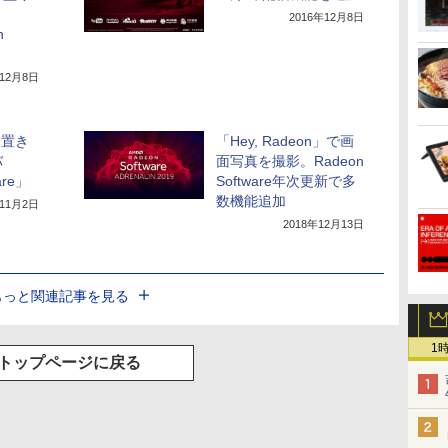
2016年12月8日
n
年12月8日
tを置き
「Hey, Radeon」で画
バ
面写真を撮影。Radeon
are」
Software年次更新で多
数機能追加
年11月2日
2018年12月13日
もっと関連記事を見る
1
トップページに戻る