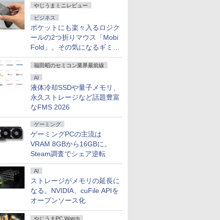
やじうまミニレビュー
ビジネス
ポケットにも楽々入るロジク
ールの2つ折りマウス「Mobi
%ポイン
ノートパソコン
「2026初売り」｜ノー
ノートパソコン 14イン
【新品】【
Fold」。その気になるギミッ
応援・
Surface Pro 5 高性能
トパソコン 東芝
チ 新品 Windows11
位！】ノー
e 2019
第7世代Core i5-7300U
dynabook B55/65 第8
Pro Office搭載 日本語
新品第13
クとは？
ic Let's
WEBカメラ内蔵
世代Core i5 高性能 充
キーボード メモリ
ノートPC O
福田昭のセミコン業界最前線
￥24,890
￥26,500
￥29,800
￥29,800
6/第7世代
Windows 11 Pro MS
実機能 テンキー DVD
8GB SSD 128GB
ノートパソ
AI
0ffice 2024選択可 12.3
内蔵 メモリ8GB 新品
256GB 512GB 1TB
向け Wind
液体冷却SSDや量子メモリ、
型 2K液晶(2560x1440)
SSD256GB 15.6インチ
Webカメラ WiFi
設定済 W
永久ストレージなど話題豊富
12GB/1TB/12.1
Wi-Fi Mini-DP
大画面 HDMI
Bluetooth 選べるカラ
zoom 日
Bluetooth
Windows11 中古ノー
ー 14型 薄型 軽量 初心
ド 14.1型 I
なFMS 2026
I/wi-fi/
SurfaceConnect
トパソコン Office搭載
者 学習向け PC ピンク
Celeron
7
7
7
8
8
8
9
9
9
10
10
10
SBメモリ/
USB3.0
Microsoftoffice2024可
シルバー 最短当日出荷
SSD1TB(
ゲーミング
/ノートパ
送料無料【120日保証
バッテリー
ゲーミングPCの主流は
】中古パソコン
学生 プレ
VRAM 8GBから16GBに。
1/Windows10
向け
Steam調査でシェア逆転
AI
ストレージがメモリの延長に
【コスパ
3.8型
る暮らし
☆240Hz新発売！楽天1
【今だけP10倍！大量
2027 半田常滑看護専門
【エントリーでポイン
【楽天1位常連・超800
顎矯正手術エッセンシ
KOORUI｜クールイ ゲ
【中古】HP Pro Mini
灰宮先輩は怖くてかわ
【ポイント
SNOOPY
iiyama 
なる。NVIDIA、cuFile APIを
】ゲーミ
レイ Pro
位！23.8インチ 240Hz
還元！】一体型デスク
学校直前対策合格セッ
ト100％還元チャンス】
冠獲得】黒/白 モニタ
ャル ビジュアルでわか
ーミング液晶ディスプ
400 G9 Core i5-
いい 3巻 【電子書籍】[
定】HP Pro
る! かん
HD IPS
オープンソース化
クトップ
ター
ゲーミング モニター
トップパソコン
ト問題集(5冊) 過去問の
GMKtec G10 ミニ
ー 21.5 / 23.8 / 24.5 /
る顎変形症の手術のポ
レイ(27型/Fast
12500T メモリ16GB
神山すむ ]
G6 All-i
ポーチ BOO
晶ディスプレ
IA
リフレッシ
24.5インチ 27インチ
VETESA 22型液晶 第2
傾向と対策 / 面接 参考
PC【AMD Ryzen 5
27型 240Hz/200Hz
イントとトラブルの対
IPS/WQHD
SSD256GB
世代Core i
Peanuts W
ブラック
￥11,999
￥39,900
￥19,250
やじうまPC Watch
￥61,999
￥13,999
￥19,800
￥22,610
￥49,500
￥770
￥49,800
￥2,970
￥24,800