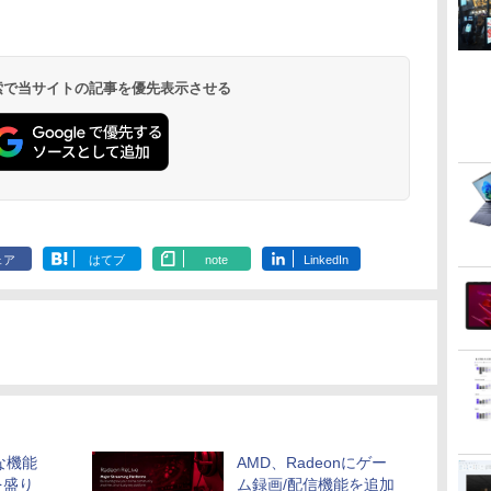
メモ
ル
DisplayPort x2/アナロ
ー搭載 光沢 グレア
SSD256GB/Win11Pro
1ms Fast IPSパネル
してみた（7） 【電子
DM SSD256GB メモリ
ー フリッカーレス
GeForce GT1
ュレート 100H
.
Anker Soundcore
On My Road
by Amazon 天然水
HUNTER×HUNTER
【2026年アップグレ
BUGS LIFE
by Amazon 炭酸水
スーパーの裏でヤニ
Xiaomi シャオミ
On My Road
コカ・コーラ やかんの
ONE PIECE モノクロ
カ
グRGB出力 DVD+-RW
15.6型 IPS miniHDMI
64bit】中古/送料無料
HDMI2.0×1 DP1.4×1
書籍】[ 八又ナガト ]
16GB Core i3
FullHD ブルーライト
DELL HP 富
DisplayPort
Liberty 5 ミッドナイ
(Stadium ver.)
ラベルレス 2L×9本
モノクロ版 39 (ジャ
ード版】AOKIMI ワ
ラベルレス 500ml
吸うふたり 9巻 (デジ
REDMI Buds 8 Lite ワ
(Stadium ver.)
麦茶 from 爽健美茶 ラ
版 115 (ジャンプコミ
-
フ
Windows11 Pro 64bit
USB タイプC PCモニ
※沖縄・離島を除く
Adaptive Sync対応 フ
Windows 11 Pro 中古
カット ノングレア デ
22型液晶 フル
ニター 液晶 
￥250
トブラック
ンプコミックス
イヤレスイヤホン
×24本 強炭酸水 ペッ
タル版ビッグガンガ
イヤレスイヤホン
ベルレス
ックスDIGITAL)
パ
／
【中古】【20260304】
ター 中古モニター 液晶
リッカーフリー ブルー
アウトレット 返品 送
ィスプレイ HDMI
ミングパソコン 
ター 液晶デ
￥250
￥1,117
￥250
水
DIGITAL)
bluetooth イヤホン
トボトル 500ミリリ
ンコミックス)
Bluetooth 5.4 ノイズ
650mlPET×24本
スト
ディスプレイ 液晶モニ
ライトカット モニター
料無料 中古デスクトッ
144hz pcモニター
3770 Window
イ フルHD IP
￥14,990
￥572
￥1,964
￥1,625
￥810
￥2,980
￥1,653
￥594
 検索で当サイトの記事を優先表示させる
V12 小型軽量 ブルー
ットル (Smart
キャンセリング ANC
】
ター モバイルディスプ
ディスプレイ MAXZEN
プパソコン 中古パソコ
Adaptive-Sync ブラッ
SSD256GB 
E2425HM 23
トゥースHi-Fi 最大
Basic)
36時間再生
レイ プリンストン 中古
MGM25IC04-F240
ン デスクトップパソコ
ク MAXZEN
8GB ゲーミ
パソコンモニ
36時間再生 ぶるーと
ー
ー
ン デスクトップ PC ミ
MJM27IC01
ウス・ヘッド
品
ゅーす コードレス
理
ニPC OFFICE付き
MJM27IC04-F144 マク
Windows11
ENCノイズキャンセ
スゼン
選択可【中古
リング 自動ペアリン
グ Type-C充電 マイ
ク付き 防水 タッチ式
音量調整 スポーツ/通
勤/通学/WEB会議(ホ
ェア
はてブ
note
LinkedIn
ワイト)
な機能
AMD、Radeonにゲー
を盛り
ム録画/配信機能を追加