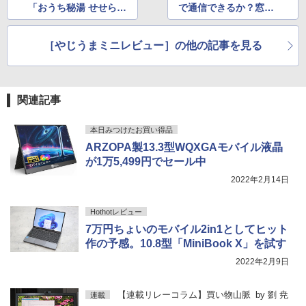
「おうち秘湯 せせら
で通信できるか？窓の
ぎ」を試してみた
隙間を使って屋外から
2階へ配線してみた
［やじうまミニレビュー］の他の記事を見る
関連記事
本日みつけたお買い得品
ARZOPA製13.3型WQXGAモバイル液晶
が1万5,499円でセール中
2022年2月14日
Hothotレビュー
7万円ちょいのモバイル2in1としてヒット
作の予感。10.8型「MiniBook X」を試す
2022年2月9日
【連載リレーコラム】買い物山脈
by
劉 尭
連載