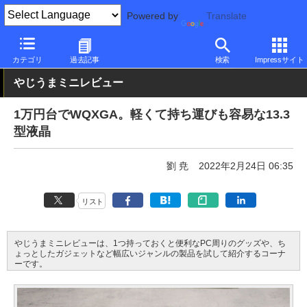
Powered by
Translate
PC Watch
半導体/周辺機器
モニター
その他
カテゴリ
過去記事
検索
Impressサイト
やじうまミニレビュー
1万円台でWQXGA。軽くて持ち運びも容易な13.3
型液晶
劉 尭
2022年2月24日 06:35
リスト
やじうまミニレビューは、1つ持っておくと便利なPC周りのグッズや、ち
ょっとしたガジェットなど幅広いジャンルの製品を試して紹介するコーナ
ーです。