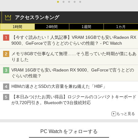
●
●
●
●
●
アクセスランキング
1時間
24時間
1週間
1カ月
【今すぐ読みたい！人気記事】VRAM 16GBでも安いRadeon RX
9000、GeForceで言うとどのぐらいの性能？ - PC Watch
メモリ8GBで仕事なんて無理……そう思っていた時期が僕にもあ
りました
VRAM 16GBでも安いRadeon RX 9000、GeForceで言うとどの
ぐらいの性能？
HBMの速さとSSDの大容量を兼ね備えた「HBF」
【本日みつけたお買い得品】ロジクールのコンパクトキーボード
が3,720円引き。Bluetoothで3台接続対応
もっと見る
PC Watch をフォローする