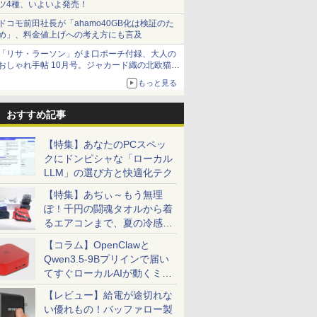
ツ4種、いよいよ発売！
ドコモ前田社長が「ahamo40GB化は検証のた
め」、料金値上げへの考え方にも言及
「リサ・ラーソン」がま口ポーチ付録、大人の
おしゃれ手帖 10月号。ジャカード織の北欧猫デ
ザイン
もっと見る
おすすめ記事
【特集】あなたのPCスペッ
クにドンピシャな「ローカル
LLM」の選び方と快適化テク
【特集】あぢぃ～もう無理
ぽ！千円の闘魂タオルから着
るエアコンまで、夏の冷感グ
ッズ一挙紹介
【コラム】OpenClawと
Qwen3.5-9Bプリインで届い
てすぐローカルAIが動くミニ
PC「SER9 Pro」
【レビュー】給電が途切れな
い優れもの！バッファロー製