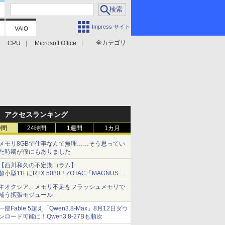
Impress サイト
全カテゴリ
CPU
Microsoft Office
アクセスランキング
時間
24時間
1週間
1カ月
メモリ8GBで仕事なんて無理……そう思ってい
た時期が僕にもありました
【西川和久の不定期コラム】
超小型11LにRTX 5080！ZOTAC「MAGNUS
ONE」最上位機の実力を探る
キオクシア、メモリ不足をフラッシュメモリで
補う拡張モジュール
一部Fable 5超え「Qwen3.8-Max」8月12日ダウ
ンロード可能に！Qwen3.8-27Bも順次