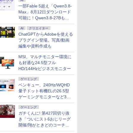
AI
一部Fable 5超え「Qwen3.8-
Max」8月12日ダウンロード
可能に！Qwen3.8-27Bも順
次
AI
クリエイター
ChatGPTからAdobeを使える
プラグイン登場。写真/動画
編集や資料作成も
MSI、マルチモニター環境に
も好適な24.5型フル
HD/144Hzビジネスモニター
ゲーミング
ベンキュー、240Hz/WQHD
量子ドット有機ELの26.5型
ゲーミングモニターなど3機
種
ゲーミング
ガチくんに! 第427回切り抜
き「ついにスト6おじリーグ
開催/翔がときどのコーチ就
任など」