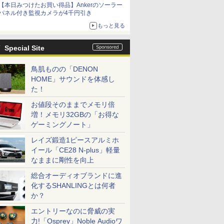
【本日みつけたお買い得品】Ankerのソーラー
パネル付き監視カメラが4千円引き
もっと見る
Special Site
鳥肌ものの「DENON
HOME」サウンドを体感し
た！
お値段そのままでメモリ倍
増！メモリ32GBの「お得な
ゲーミングノート」
レイズ鍛造1ピースアルミホ
イール「CE28 N-plus」軽量
なままに剛性を向上
総合オーディオブランドに進
化するSHANLINGとは何者
か？
エントリーなのに脅威の実
力!「Osprey」Noble Audioワ