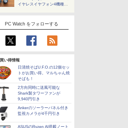
イヤレスイヤフォン4機種を
一気に聴く
PC Watch をフォローする
買い得情報
日清焼そばU.F.O.の12個セッ
トがお買い得。マルちゃん焼
そばも！
2方向同時に送風可能な
Shark製タワーファンが
9,940円引き
Ankerのソーラーパネル付き
監視カメラが4千円引き
ASUSのRyzen AI搭載ノート