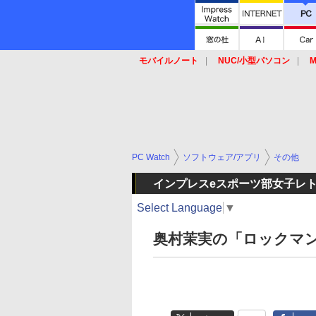
モバイルノート
NUC/小型パソコン
M
SSD
キーボード
マウス
PC Watch
ソフトウェア/アプリ
その他
インプレスeスポーツ部女子レ
Select Language
▼
奥村茉実の「ロックマ