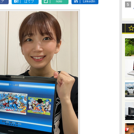
ェア
はてブ
note
LinkedIn