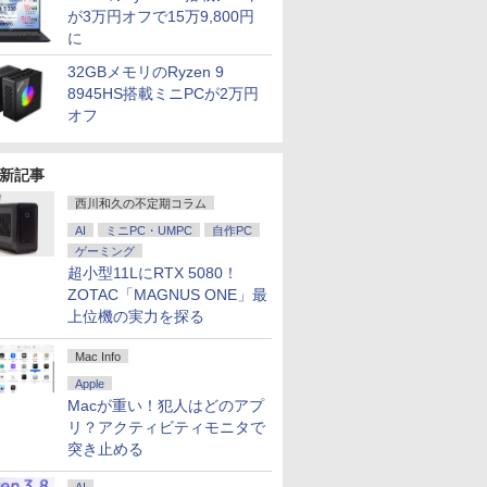
が3万円オフで15万9,800円
に
32GBメモリのRyzen 9
8945HS搭載ミニPCが2万円
オフ
新記事
西川和久の不定期コラム
AI
ミニPC・UMPC
自作PC
ゲーミング
超小型11LにRTX 5080！
ZOTAC「MAGNUS ONE」最
上位機の実力を探る
Mac Info
Apple
Macが重い！犯人はどのアプ
リ？アクティビティモニタで
突き止める