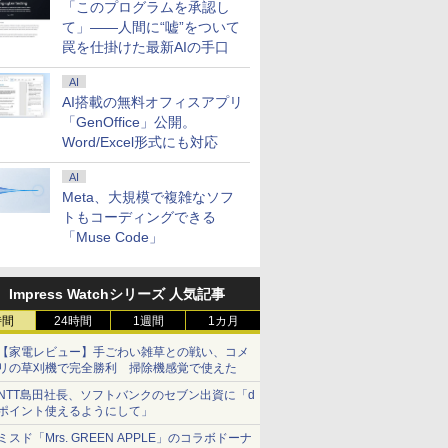
「このプログラムを承認し
て」――人間に“嘘”をついて
罠を仕掛けた最新AIの手口
AI
AI搭載の無料オフィスアプリ
「GenOffice」公開。
Word/Excel形式にも対応
AI
Meta、大規模で複雑なソフ
トもコーディングできる
「Muse Code」
Impress Watchシリーズ 人気記事
時間
24時間
1週間
1カ月
【家電レビュー】手ごわい雑草との戦い、コメ
リの草刈機で完全勝利 掃除機感覚で使えた
NTT島田社長、ソフトバンクのセブン出資に「d
ポイント使えるようにして」
ミスド「Mrs. GREEN APPLE」のコラボドーナ