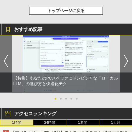
トップページに戻る
おすすめ記事
【特集】あなたのPCスペックにドンピシャな「ローカル
LLM」の選び方と快適化テク
●
●
●
●
●
アクセスランキング
1時間
24時間
1週間
1カ月