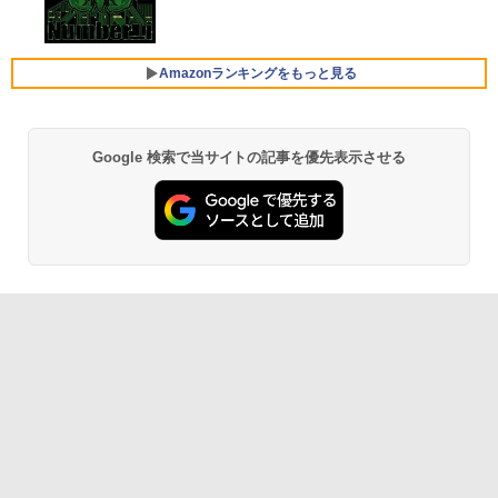
ProBook 450 G7 15.6型大画面フルHD
ミニPC minipc デスクトップパソコン 小
スプレイ VP229HFZ 22型 1920×1080 応
Xiaomi シャオミ REDMI Buds 8 Lite ワイヤ
テンキー 10世代Core i5-10310U メモリ
型 PC パソコン 最新 Windows11 Office
答速度1ms リフレッシュレート100Hz IP
レスイヤホン Bluetooth 5.4 ノイズキャンセ
8GB SSD256GB Type-C HDMI Window
付き 第13世代 インテル Core i3-4130~i7
Sパネル 液晶モニター 5年保証付き 動画
リング ANC 36時間再生
s11 Office 送料無料
-13650HX i5 メモリ DDR4 8GB 16GB
閲覧 仕事 在宅 楽天ランキング4冠
Amazonランキングをもっと見る
M.2NVMe SSD 256GB~1TB 初期設定済
￥2,980
軽量 高スペック
￥44,000
￥12,800
￥39,800
Google 検索で当サイトの記事を優先表示させる
【Amazon.co.jp限定】 い・ろ・は・す 2L P
薬屋のひとりごと 17巻 (デジタル版ビッグガ
ET ラベルレス ×8本
ンガンコミックス)
【 中古 】 NEC VersaPro タイプVX VKT
ゲーミングモニター 24.5インチ FHD 24
5
5
16/X 中古ノートパソコン 液晶15インチ
0Hz 1ms Fast IPSパネル HDMI2.0×1 DP
￥1,112
￥770
Windows11 Core i5 第10世代 16GB 新
【★最大100%ポイント】【Win11正式対
1.4×1 Adaptive Sync対応 フリッカーフ
5
品SSD512GB WPS Office付き パソコン
応】Dell OptiPlex 3080 SFF/第10世代 C
リー ブルーライトカット モニター ディ
necノートパソコン中古 中古パソコン D
ore i7/メモリ:8GB/16GB/32GB/SSD:25
スプレイ MAXZEN MGM25IC04-F240
VDドライブ WEBカメラ NECノートパソ
6GB/512GB/1TB/USB 3.2/DP/HDMI/Wi-f
コン office付き パソコン中古ノートwin
i/2画面出力/Windows11/Windows10/Of
by Amazon 天然水 ラベルレス 500ml ×24本
異世界居酒屋「のぶ」(22) (角川コミックス・
￥12,980
dows11
fice/中古 デスクトップ デスクトップPC
富士山の天然水 バナジウム含有 水 ミネラル
エース)
ウォーター ペットボトル 静岡県産 500ミリリ
ットル (Smart Basic)
￥46,800
￥65,800
￥832
￥1,380
ONE PIECE モノクロ版 115 (ジャンプコミッ
クスDIGITAL)
by Amazon 天然水ラベルレス 2L×9本