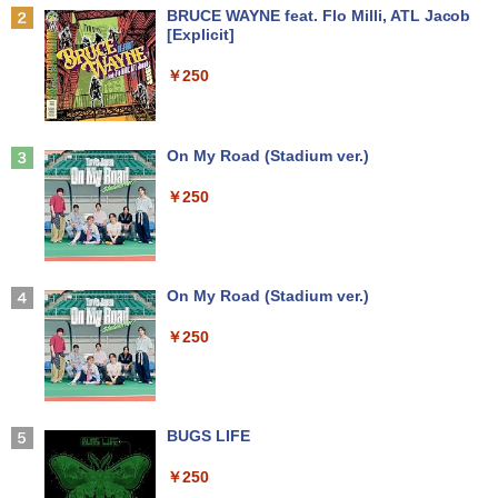
かわいい [ 株式会社サンリオ ]
【500円クーポン＋ポイント最大31.5%還
2
Anker Soundcore P31i ブラック
BRUCE WAYNE feat. Flo Milli, ATL Jacob
元！】モバイルモニター 15.6 インチ FH
[Explicit]
中古パソコン 東芝TOSHIBA ノートパソ
超得2,000円OFF&P2倍｜Windows11正
D 1920×1080 1080P Fast IPS パネル 非
￥1,760
2
2
￥5,990
コン B55 15.6型 Win 11 Office 2019搭
式対応｜楽天1位｜最大180日保証｜CPU
光沢 1000:1 高コントラスト 超軽量 600
￥250
載 第11世代i5 メモリ 8GB SSD 256GB
第8世代｜HP 中古デスクトップパソコン
g スピーカー内蔵 Type-C/HDMI 接続 PS
無線WIFI USB 3.1 HDMI DVDドライブ
Windows11 office付き｜メモリ8GB SS
5/Switch/PC/スマホ対応
内蔵カメラ 初期設定済 中古PC 仕事 家庭
D256GB HDD500GB｜ デスクトップ Mi
転生した大聖女は、聖女であることをひ
3
安い 激安 在宅勤務
crosoft office 第8世代以降｜セット購入
￥8,490
た隠す SS集 （アース・スターノベル）
可能｜デスクトップ 中古｜中古PC
Anker Soundcore Liberty 5 ミッドナイトブ
On My Road (Stadium ver.)
[ 十夜 ]
ラック
￥42,800
￥34,800
￥250
￥1,430
￥14,990
【初心者向けコスパ最強】黒/白 モニター
3
21.5 / 23.8 / 27型 pcモニター 100Hz ゲ
Win11搭載 ノートパソコン 超小型ノート
ーミングモニター HDMI 24インチ 1920*
3
PC Office付き【Windows11搭載】タッ
中古パソコン 一体型 NEC LAVIE Home
1080 FHD パソコン モニター ディスプレ
3
タッチペンで音が聞ける！はじめてずか
4
チパネル付き/ ウェブカメラ付き/ テレ
All-in-one PC-HA570RAW-2 Windows1
イ 非光沢 VA 4000:1 角度調整 VESA Fre
【2026年アップグレード版】AOKIMI ワイヤ
On My Road (Stadium ver.)
ん1000 英語つき [ 小学館 ]
ワーク対応/7インチ液晶/インテルCelero
1 第10世代 Core i5 メモリ16GB 1TB SS
esync ps4/ps5/xbox スピーカー内蔵 kk
レスイヤホン bluetooth イヤホン V12 小型
n メモリ:12GB/爆速SSD256GB 使用安
D256GB 23.8インチ Office付き DVD We
smart
軽量 ブルートゥースHi-Fi 最大36時間再生 ぶ
￥250
￥5,478
心の国内サポートUMPC ノートパソコン
bカメラ 無線LAN Bluetooth 3ヶ月保証
るーとゅーす コードレス ENCノイズキャン
新品/ノートパソコン Office付き 新品
wd2662 中古
セリング 自動ペアリング Type-C充電 マイク
￥11,999
付き 防水 タッチ式音量調整 スポーツ/通勤/通
学/WEB会議(ホワイト)
￥43,900
￥59,800
決定版 強いチームをつくる！ リーダ
5
BUGS LIFE
ーの心得 [ 伊庭 正康 ]
￥1,964
＼メーカー5年保証／【最短即日発送】
4
【新品】モニター 21.5インチモニター デ
￥250
￥1,760
中古ノートパソコン Webカメラ内蔵 HP
★2026新登場！office2024＼2年保証／
ィスプレイ PCモニター ASUS 液晶ディ
4
4