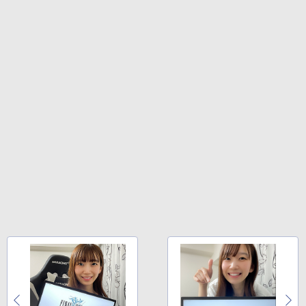
￥594
￥1,117
HUNTER×HUNTER モノクロ版 39 (ジャンプ
コミックスDIGITAL)
by Amazon 炭酸水 ラベルレス 500ml ×24本
強炭酸水 ペットボトル 500ミリリットル (Sm
art Basic)
￥572
￥1,625
スーパーの裏でヤニ吸うふたり 9巻 (デジタル
版ビッグガンガンコミックス)
コカ・コーラ やかんの麦茶 from 爽健美茶 ラ
ベルレス 650mlPET×24本
￥810
￥2,009