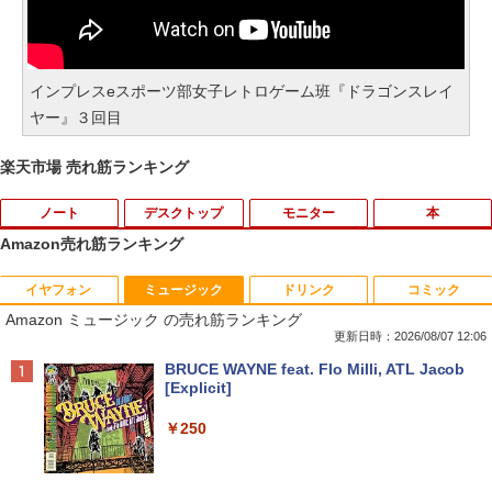
インプレスeスポーツ部女子レトロゲーム班『ドラゴンスレイ
ヤー』３回目
楽天市場 売れ筋ランキング
ノート
デスクトップ
モニター
本
Amazon売れ筋ランキング
イヤフォン
ミュージック
ドリンク
コミック
【タッチパネル機能付き】中古 ノートパ
【高速SSD】送料無料【富士通 ESPRIM
HP Z23i プロフェッショナル液晶モニタ
ふしぎの国のバード 14巻 （ハルタコミ
1
1
1
1
Amazon ミュージック の売れ筋ランキング
ソコン 2in1 Panasonic Let's note CF-X
O Q556/M 第6世代 Core i3-6100T 3.20
ー 23インチワイド ブラック 1920×1080
ックス） [ 佐々 大河 ]
Z6 レッツノート 中古パソコン Windows
GHz/メモリ:16GB /SSD 256GB & Wind
（フルHD） ノングレア 非光沢 IPSパネ
更新日時：2026/08/07 12:06
10 Windows11 Office2019 中古ノートp
ows 10 デスクトップ 中古良い WPS Offi
ル 白色LED バックライト USB2.0 DVI V
￥1,034
Anker Soundcore P40i オフホワイト
BRUCE WAYNE feat. Flo Milli, ATL Jacob
c 第7世代Core i5 WiFi メモリ8GB M.2 s
ce付き コンパクト PC 極小型デスクトッ
GA ディスプレイポート【中古】
[Explicit]
sd 256GB Bluetooth Webカメラ 中古モ
プPC &おまけ付き（中古USB式キーボー
￥7,990
バイルpc office付き
トとマウス） 3ケ月保証
￥4,980
￥250
￥39,800
￥17,800
サンリオキャラクターズ ステンドグラ
2
スシールパズル 誰でもすぐにかんたん＆