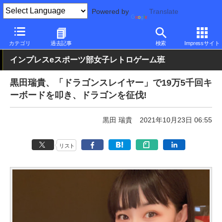
Powered by
Translate
PC Watch
ソフトウェア/アプリ
その他
カテゴリ
過去記事
検索
Impressサイト
インプレスeスポーツ部女子レトロゲーム班
黒田瑞貴、「ドラゴンスレイヤー」で19万5千回キ
ーボードを叩き、ドラゴンを征伐!
黒田 瑞貴
2021年10月23日 06:55
リスト