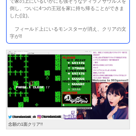
で家の上にいるいかにも強そうなティラノサウルスを
倒し、ついに4つの王冠を家に持ち帰ることができま
した(泣)。
フィールド上にいるモンスターが消え、クリアの文
字が!!
念願の1面クリア!!