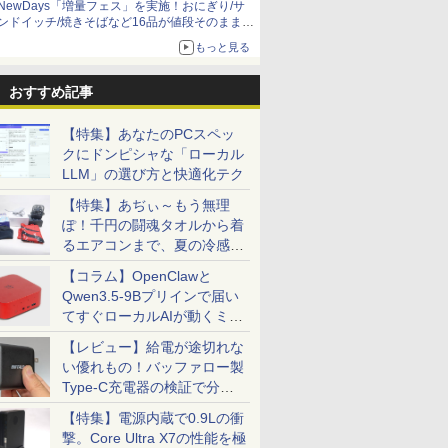
NewDays「増量フェス」を実施！おにぎり/サ
ンドイッチ/焼きそばなど16品が値段そのままで
ボリュームアップ
もっと見る
おすすめ記事
【特集】あなたのPCスペッ
クにドンピシャな「ローカル
LLM」の選び方と快適化テク
【特集】あぢぃ～もう無理
ぽ！千円の闘魂タオルから着
るエアコンまで、夏の冷感グ
ッズ一挙紹介
【コラム】OpenClawと
Qwen3.5-9Bプリインで届い
てすぐローカルAIが動くミニ
PC「SER9 Pro」
【レビュー】給電が途切れな
い優れもの！バッファロー製
Type-C充電器の検証で分か
ったこと
【特集】電源内蔵で0.9Lの衝
撃。Core Ultra X7の性能を極