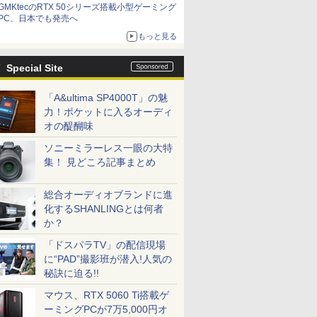
GMKtecのRTX 50シリーズ搭載小型ゲーミング
は？
PC、日本でも発売へ
もっと見る
Special Site
「A&ultima SP4000T」の魅
力！ポケットに入るオーディ
オの醍醐味
ソニーミラーレス一眼の大特
集！ 見どころ記事まとめ
総合オーディオブランドに進
化するSHANLINGとは何者
か？
「ドスパラTV」の配信現場
に“PAD”撮影班が潜入!人気の
秘訣に迫る!!
マウス、RTX 5060 Ti搭載ゲ
ーミングPCが7万5,000円オ