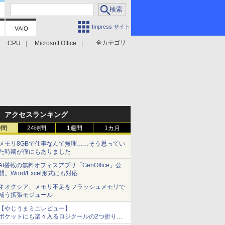
Impress サイト
全カテゴリ
CPU
Microsoft Office
アクセスランキング
時間
24時間
1週間
1カ月
メモリ8GBで仕事なんて無理……そう思ってい
た時期が僕にもありました
AI搭載の無料オフィスアプリ「GenOffice」公
開。Word/Excel形式にも対応
キオクシア、メモリ不足をフラッシュメモリで
補う拡張モジュール
【やじうまミニレビュー】
ポケットにも楽々入るロジクールの2つ折りマ
ウス「Mobi Fold」。その気になるギミックと