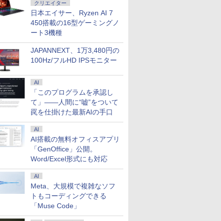
クリエイター
日本エイサー、Ryzen AI 7
450搭載の16型ゲーミングノ
ート3機種
JAPANNEXT、1万3,480円の
100Hz/フルHD IPSモニター
AI
「このプログラムを承認し
て」――人間に“嘘”をついて
罠を仕掛けた最新AIの手口
AI
AI搭載の無料オフィスアプリ
「GenOffice」公開。
Word/Excel形式にも対応
AI
Meta、大規模で複雑なソフ
トもコーディングできる
「Muse Code」