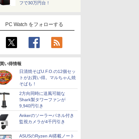
フで30万円台！
PC Watch をフォローする
買い得情報
日清焼そばU.F.O.の12個セッ
トがお買い得。マルちゃん焼
そばも！
2方向同時に送風可能な
Shark製タワーファンが
9,940円引き
Ankerのソーラーパネル付き
監視カメラが4千円引き
ASUSのRyzen AI搭載ノート