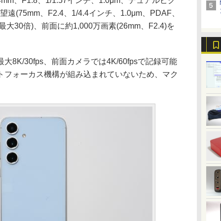
24mm、F1.8、1/1.57インチ、1.0μm、デュアルピク
遠(75mm、F2.4、1/4.4インチ、1.0μm、PDAF、
30倍)、前面に約1,000万画素(26mm、F2.4)を
/30fps、前面カメラでは4K/60fpsで記録可能
トフォーカス機構が組み込まれていないため、マク
。