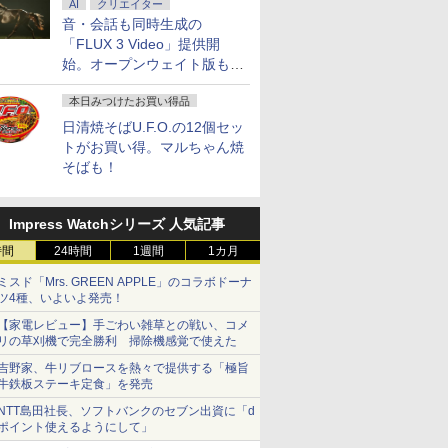
AI
クリエイター
音・会話も同時生成の
「FLUX 3 Video」提供開
始。オープンウェイト版も計
画
本日みつけたお買い得品
日清焼そばU.F.O.の12個セッ
トがお買い得。マルちゃん焼
そばも！
Impress Watchシリーズ 人気記事
時間
24時間
1週間
1カ月
ミスド「Mrs. GREEN APPLE」のコラボドーナ
ツ4種、いよいよ発売！
【家電レビュー】手ごわい雑草との戦い、コメ
リの草刈機で完全勝利 掃除機感覚で使えた
吉野家、牛リブロースを熱々で提供する「極旨
牛鉄板ステーキ定食」を発売
NTT島田社長、ソフトバンクのセブン出資に「d
ポイント使えるようにして」