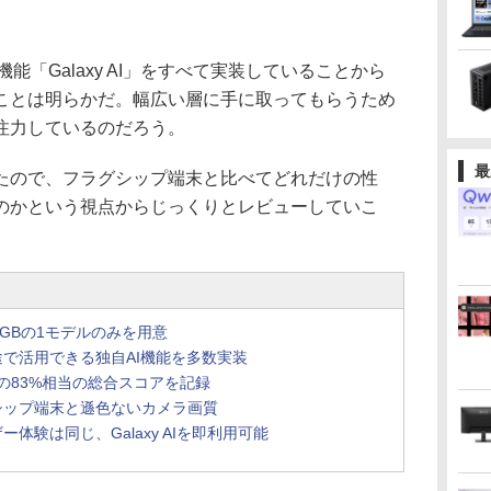
能「Galaxy AI」をすべて実装していることから
ことは明らかだ。幅広い層に手に取ってもらうため
注力しているのだろう。
最
ので、フラグシップ端末と比べてどれだけの性
のかという視点からじっくりとレビューしていこ
8GBの1モデルのみを用意
で活用できる独自AI機能を多数実装
3搭載機の83%相当の総合スコアを記録
シップ端末と遜色ないカメラ画質
体験は同じ、Galaxy AIを即利用可能