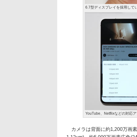
6.7型ディスプレイを採用して
YouTube、Netflixなど
カメラは背面に約1,200万画素超広