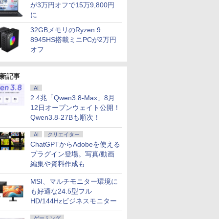
が3万円オフで15万9,800円
に
32GBメモリのRyzen 9
8945HS搭載ミニPCが2万円
オフ
新記事
AI
2.4兆「Qwen3.8-Max」8月
12日オープンウェイト公開！
Qwen3.8-27Bも順次！
AI
クリエイター
ChatGPTからAdobeを使える
プラグイン登場。写真/動画
編集や資料作成も
MSI、マルチモニター環境に
も好適な24.5型フル
HD/144Hzビジネスモニター
ゲーミング