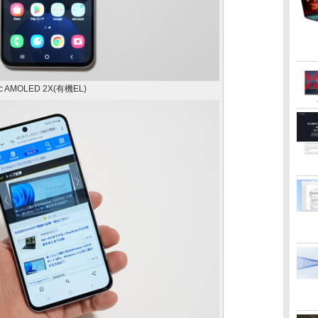
AMOLED 2X(有機EL)