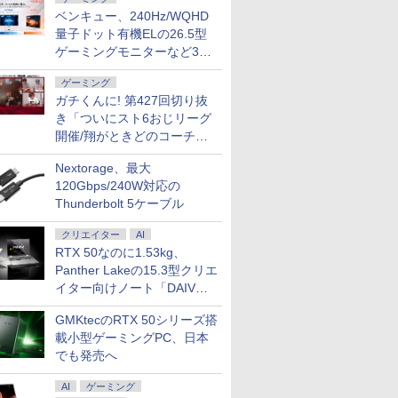
ベンキュー、240Hz/WQHD
量子ドット有機ELの26.5型
ゲーミングモニターなど3機
種
ゲーミング
ガチくんに! 第427回切り抜
き「ついにスト6おじリーグ
開催/翔がときどのコーチ就
任など」
Nextorage、最大
120Gbps/240W対応の
Thunderbolt 5ケーブル
クリエイター
AI
RTX 50なのに1.53kg、
Panther Lakeの15.3型クリエ
イター向けノート「DAIV
Z5」
GMKtecのRTX 50シリーズ搭
載小型ゲーミングPC、日本
でも発売へ
AI
ゲーミング