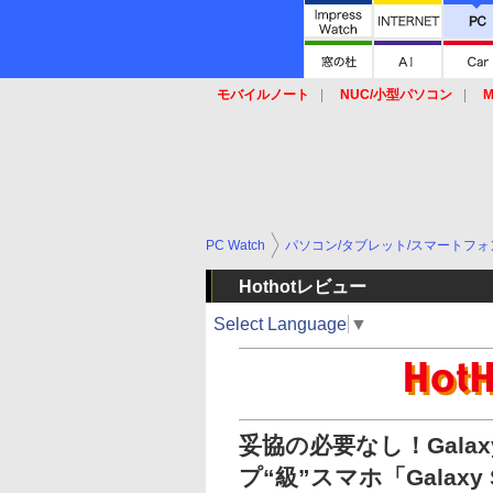
モバイルノート
NUC/小型パソコン
M
SSD
キーボード
マウス
PC Watch
パソコン/タブレット/スマートフォ
Hothotレビュー
Select Language
▼
妥協の必要なし！Gala
プ“級”スマホ「Galaxy 