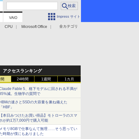
Impress サイト
全カテゴリ
CPU
Microsoft Office
アクセスランキング
時間
24時間
1週間
1カ月
Claude Fable 5、格下モデルに回される不満が
85%減。生物学の質問で
HBMの速さとSSDの大容量を兼ね備えた
「HBF」
【本日みつけたお買い得品】モトローラのスマ
ホが約1万7,000円で購入可能
メモリ8GBで仕事なんて無理……そう思ってい
た時期が僕にもありました