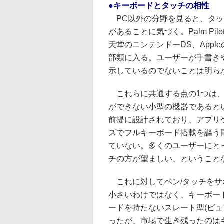
●キーボードとタッチの相性
PC以外の分野を見ると、タッ
があることに気づく。Palm Pil
天堂のニンテンドーDS、Apple
部類に入る。ユーザーが手書き
示しているのでないことは明ら
これらに共通する点の1つは、
ができない小型の機器であると
前提に設計されており、アプリ
ズでフルキーボード搭載を謳う
ていない。多くのユーザーにと
チの方が望ましい、ということ
これに対してペン/タッチをサ
小さいわけではなく、キーボー
ードを持たないスレート型(ピュア
ったが、市場で生き残ったのは