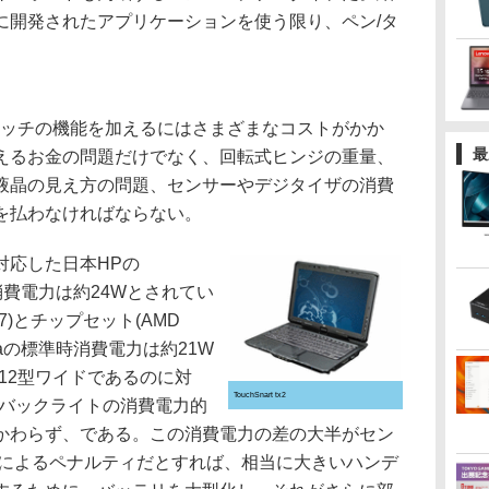
に開発されたアプリケーションを使う限り、ペン/タ
ッチの機能を加えるにはさまざまなコストがかか
最
えるお金の問題だけでなく、回転式ヒンジの重量、
液晶の見え方の問題、センサーやデジタイザの消費
を払わなければならない。
応した日本HPの
標準時消費電力は約24Wとされてい
-67)とチップセット(AMD
dv6aの標準時消費電力は約21W
が12型ワイドであるのに対
TouchSnart tx2
り、バックライトの消費電力的
かわらず、である。この消費電力の差の大半がセン
とによるペナルティだとすれば、相当に大きいハンデ