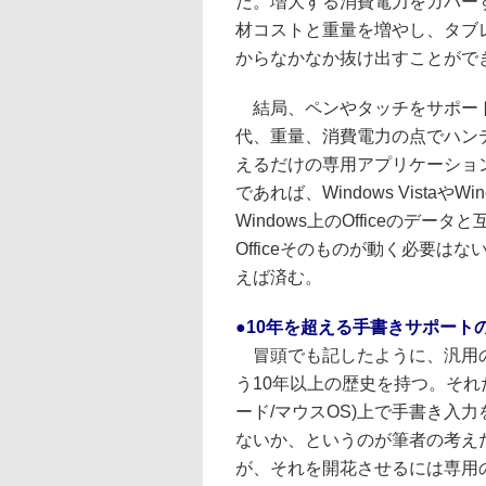
だ。増大する消費電力をカバー
材コストと重量を増やし、タブ
からなかなか抜け出すことがで
結局、ペンやタッチをサポート
代、重量、消費電力の点でハン
えるだけの専用アプリケーショ
であれば、Windows Vista
Windows上のOfficeの
Officeそのものが動く必要
えば済む。
●10年を超える手書きサポート
冒頭でも記したように、汎用の
う10年以上の歴史を持つ。それ
ード/マウスOS)上で手書き入
ないか、というのが筆者の考え
が、それを開花させるには専用