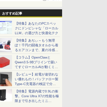
る。復活記念で2026年末まで500円
おすすめ記事
【特集】あなたのPCスペッ
クにドンピシャな「ローカル
LLM」の選び方と快適化テク
【特集】あぢぃ～もう無理
ぽ！千円の闘魂タオルから着
るエアコンまで、夏の冷感グ
ッズ一挙紹介
【コラム】OpenClawと
Qwen3.5-9Bプリインで届い
てすぐローカルAIが動くミニ
PC「SER9 Pro」
【レビュー】給電が途切れな
い優れもの！バッファロー製
Type-C充電器の検証で分か
ったこと
【特集】電源内蔵で0.9Lの衝
撃。Core Ultra X7の性能を極
限まで引き出したミニ
PC「GPD BOX」