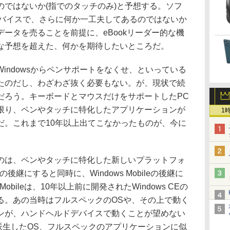
のではないか(指でのタッチのみ)と予想する。ソフ
いデバイスで、さらに何か一工夫してあるのではないか
でデータを売ることを前提に、eBookリーダー的な機
な予想を超えた、何かを期待したいところだ。
ndowsからペンサポートをなくせ、といっている
たのだし、わざわざ抜く必要もない。が、現状で続
だろう。キーボードとマウスだけをサポートしたPC
限り、ペンやタッチに特化したアプリケーションが
1
だ。これまで10年以上出てこなかったものが、今に
。
したいのは、ペンやタッチに特化した新しいプラットフォ
Cの後継にすると同時に、Windows Mobileの後継に
Mobileは、10年以上前に開発されたWindows CEの
る。あの当時はフルスペックのOSや、その上で動く
ンが、ハンドヘルドデバイスで動くことが望めない
から派生したOS、フルスペックのアプリケーションに似