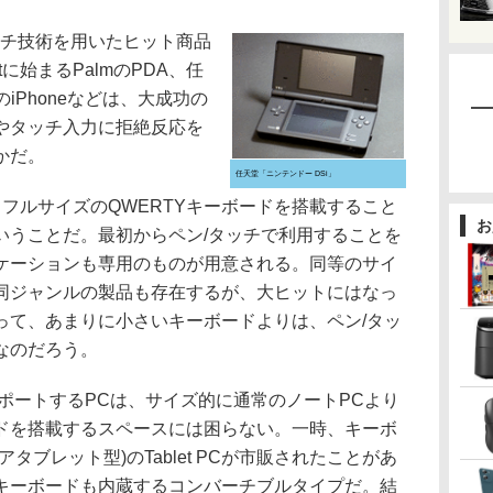
チ技術を用いたヒット商品
otに始まるPalmのPDA、任
のiPhoneなどは、大成功の
やタッチ入力に拒絶反応を
かだ。
任天堂「ニンテンドー DSi」
フルサイズのQWERTYキーボードを搭載すること
お
いうことだ。最初からペン/タッチで利用することを
ケーションも専用のものが用意される。同等のサイ
同ジャンルの製品も存在するが、大ヒットにはなっ
って、あまりに小さいキーボードよりは、ペン/タッ
なのだろう。
ポートするPCは、サイズ的に通常のノートPCより
ドを搭載するスペースには困らない。一時、キーボ
タブレット型)のTablet PCが市販されたことがあ
キーボードも内蔵するコンバーチブルタイプだ。結