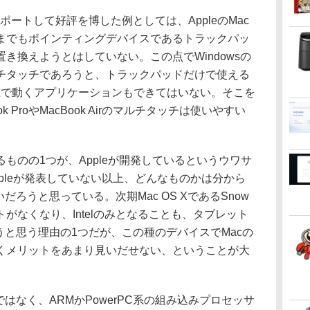
ートして好評を博した例としては、AppleのMac
までもポインティングデバイスであるトラックパッ
き換えようとはしていない。この点でWindowsの
チタッチであろうと、トラックパッドだけで使える
その上で動くアプリケーションもできてはいない。そこを
 ProやMacBook Airのマルチタッチは使いやすい
のの1つが、Appleが開発しているというウワサ
pleが発表していない以上、どんなものかは分から
だろうと思っている。次期Mac OS XであるSnow
ポートがなくなり、Intelのみとなることも、タブレット
うと思う理由の1つだが、この種のデバイスでMacの
くメリットをあまり見いだせない、ということが大
ではなく、ARMかPowerPC系の組み込みプロセッサ