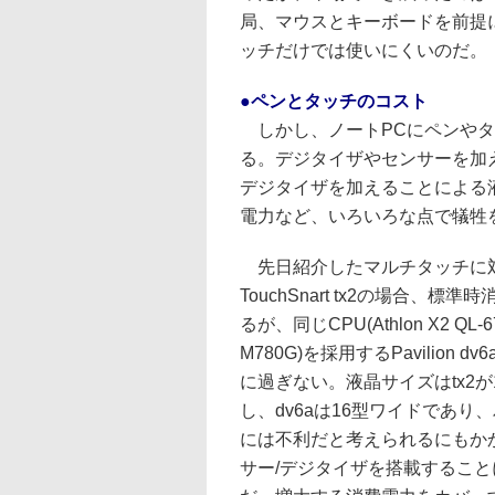
局、マウスとキーボードを前提
ッチだけでは使いにくいのだ。
●ペンとタッチのコスト
しかし、ノートPCにペンやタ
る。デジタイザやセンサーを加
デジタイザを加えることによる
電力など、いろいろな点で犠牲
先日紹介したマルチタッチに対
TouchSnart tx2の場合、
るが、同じCPU(Athlon X2 QL
M780G)を採用するPavilion 
に過ぎない。液晶サイズはtx2
し、dv6aは16型ワイドであ
には不利だと考えられるにもか
サー/デジタイザを搭載するこ