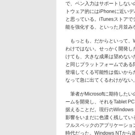
で、ペン入力はサポートしない
トウェア的にはiPhoneに近
と思っている。iTunesストア
能を強化する、といった月並み
もっとも、だからといって、Wi
わけではない。せっかく開発し
けても、大きな成果は望めない
と同じプラットフォームである
登場してくる可能性は低いから
なって急に出てくるわけがない
筆者がMicrosoftに期待
ームを開発し、それをTablet P
据えることだ。現行のWindows 
影響をいまだに色濃く残してい
フルスペックのアプリケーショ
時代だった。Windows NT