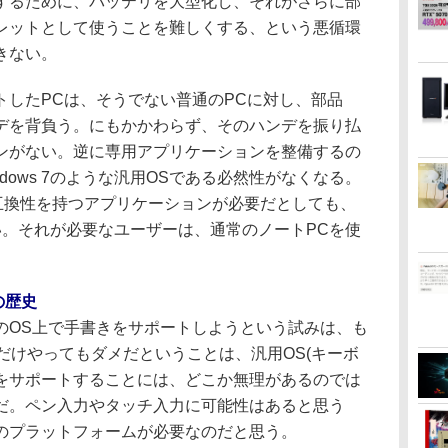
するために、バッテリを大型化し、それがさらに部
レットとして使うことを難しくする、という悪循環
きない。
したPCは、そうでない普通のPCに対し、部品
デを背負う。にもかかわらず、そのハンデを振り払
ンがない。逆に専用アプリケーションを整備するの
やWindows 7のような汎用OSである必然性がなくなる。
データと互換性を持つアプリケーションが必要だとしても、
はない。それが必要なユーザーは、通常のノートPCを使
の歴史
OS上で手書きをサポートしようという試みは、も
だけやってもダメだということは、汎用OS(キーボ
力をサポートすることには、どこか無理があるのでは
だ。ペン入力やタッチ入力に可能性はあると思う
のプラットフォームが必要なのだと思う。