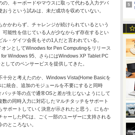
のの、キーボードやマウスに取って代わる入力デバ
使おうという試みは、未だ成功を収めていない。
かかわらず、チャレンジが続けられているという
、可能性を信じている人が少なからず存在するとい
ftのビル・ゲイツ会長もその1人だと言われている。
アドオンとしてWinodws for Pen Computingをリリース
r Windows 95、さらにはWindows XP Tablet PC
ドオンとしてのペンサービスを提供してきた。
えたのか、Windows Vista(Home Basicを
本体に統合、追加のモジュールを不要にすると同時
ュリティパッチ等の点で通常OSと差が生じないようにして
は、複数の同時入力に対応したマルチタッチをサポート
もサポートしていく決意が示されたと思う。にもか
チャーしたPCは、ごく一部のユーザーに支持される
今のところない。