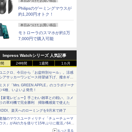
本日みつけたお買い得品
Philipsのゲーミングマウスが
約1,200円オトク！
本日みつけたお買い得品
モトローラのスマホが約1万
7,000円で購入可能
Impress Watchシリーズ 人気記事
時間
24時間
1週間
1カ月
ユニクロ、今日から「お盆特別セール」。涼感
シアサッカーワンピース待望値下げ、撥水ギア
ショーツは1990円に
ミスド「Mrs. GREEN APPLE」のコラボドーナ
ツ4種、いよいよ発売！
【家電レビュー】手ごわい雑草との戦い、コメ
リの草刈機で完全勝利 掃除機感覚で使えた
KDDI、楽天へのローミングを9月末で終了
老舗のマウスユーティリティ「チューチューマ
ウス」がAIの力を借りて15年ぶりに復活／64bit
化、Windows 10/11、「Chrome」も走り回
もっと見る