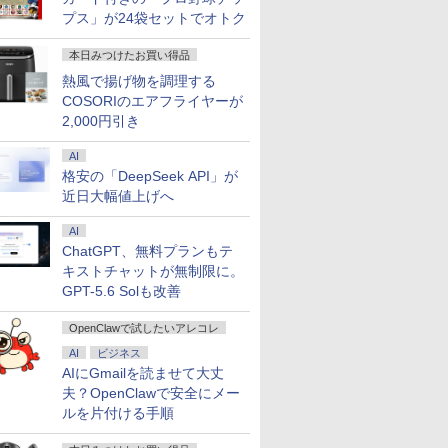
プス」が24袋セットでオトク
本日みつけたお買い得品
熱風で揚げ物を調理する
COSORIのエアフライヤーが
2,000円引き
AI
格安の「DeepSeek API」が
近日大幅値上げへ
AI
ChatGPT、無料プランもテ
キストチャットが無制限に。
GPT-5.6 Solも改善
OpenClawで試したいアレコレ
AI
ビジネス
AIにGmailを読ませて大丈
夫？OpenClawで安全にメー
ルを片付ける手順