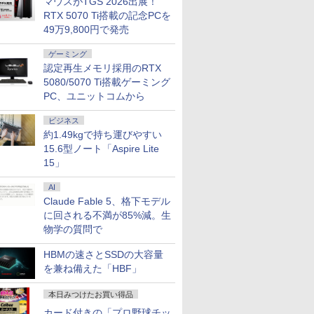
マウスがTGS 2026出展！
RTX 5070 Ti搭載の記念PCを
49万9,800円で発売
ゲーミング
認定再生メモリ採用のRTX
5080/5070 Ti搭載ゲーミング
PC、ユニットコムから
ビジネス
約1.49kgで持ち運びやすい
15.6型ノート「Aspire Lite
15」
AI
Claude Fable 5、格下モデル
に回される不満が85%減。生
物学の質問で
HBMの速さとSSDの大容量
を兼ね備えた「HBF」
本日みつけたお買い得品
カード付きの「プロ野球チッ