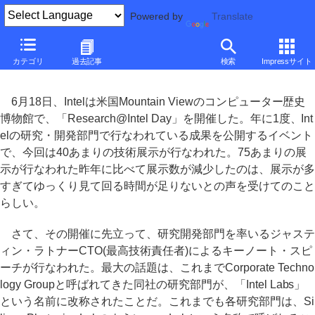
Powered by
Translate
■
元麻布春男の週刊PCホットライン
■
カテゴリ
過去記事
検索
Impressサイト
Intelの研究開発部門改編と、その成果
6月18日、Intelは米国Mountain Viewのコンピューター歴史
博物館で、「Research@Intel Day」を開催した。年に1度、Int
elの研究・開発部門で行なわれている成果を公開するイベント
で、今回は40あまりの技術展示が行なわれた。75あまりの展
示が行なわれた昨年に比べて展示数が減少したのは、展示が多
すぎてゆっくり見て回る時間が足りないとの声を受けてのこと
らしい。
さて、その開催に先立って、研究開発部門を率いるジャステ
ィン・ラトナーCTO(最高技術責任者)によるキーノート・スピ
ーチが行なわれた。最大の話題は、これまでCorporate Techno
logy Groupと呼ばれてきた同社の研究部門が、「Intel Labs」
という名前に改称されたことだ。これまでも各研究部門は、Si