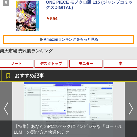
BUGS LIFE
ONE PIECE モノクロ版 115 (ジャンプコミッ
￥1,964
クスDIGITAL)
コカ・コーラ やかんの麦茶 from 爽健美茶 ラ
ベルレス 650mlPET×24本
￥250
￥594
Xiaomi シャオミ REDMI Buds 8 Lite ワイヤ
￥1,653
レスイヤホン Bluetooth 5.4 ノイズキャンセ
リング ANC 36時間再生
Amazonランキングをもっと見る
￥2,980
楽天市場 売れ筋ランキング
ノート
デスクトップ
モニター
本
おすすめ記事
【★最大100%ポイント】【新生活応援・
【マラソンセール期間中ポイント5倍】中
HP モニター 21.5インチ P224 IPSパネル
職業訓練における指導の理論と実際 13訂
1
1
1
1
2026】【Office 2019 H&B】富士通 MU
古デスクトップパソコン Core i7 第9世代
フルHD HDMI DP VGA 中古ディスプレイ
版 [ 職業訓練教材研究会 ]
937/Celeron 3865U/メモリ:4GB/8GB/S
メモリ16GB M.2 SSD512GB DVD-ROM
SD:128GB/256GB/512GB/1TB/13.3型/
DisplayPort DVI 省スペース Windows1
￥7,700
￥4,950
フルHD/wifi/HDMI/USB3.0/中古 ノート
1 マウスコンピューター MPro-S201X 初
パソコン/モバイルPC/Windows11
期設定済 すぐ使える 90日保証 送料無料
￥9,999
￥37,980
【特集】あなたのPCスペックにドンピシャな「ローカル
中古 液晶モニター I-O DATA A241DW 2
ちいかわ なんか小さくてかわいいやつ 全
LLM」の選び方と快適化テク
2
2
3.8インチ フルHD ADSパネル 非光沢｜H
巻(1-8)セット 全巻新品 蔦屋書店