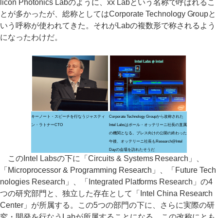
licon Photonics Labのように、xx Labという名称で呼ばれるこ
とが多かったが、総称としてはCorporate Technology Groupと
いう呼称が使われてきた。それがLabの複数形で称されるよう
になったわけだ。
キーノート・スピーチを行なうジャスティ
Corporate Technology Groupから改称された
ン・ラトナーCTO
Intel Labsはポール・オッテリーニ社長の直属
の機関となる。プレス向けの公開の終わった
午後、オッテリーニ社長もResearch@Intel
Dayの会場を訪れたそうだ
このIntel Labsの下に「Circuits & Systems Research」、
「Microprocessor & Programming Research」、「Future Tech
nologies Research」、「Integrated Platforms Research」の4
つの研究部門と、独立した存在として「Intel China Research
Center」が所属する。この5つの部門の下に、さらに実際の研
究・開発を行なうLabが所属することになる。この改称にとも