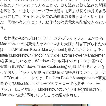
を他のデバイスとそろえることで、割り込みと割り込みの間隔
を広げる。つまりはローパワー状態を従来より長く維持できる
ようにして、アイドル状態での消費電力を抑えようというわけ
だ。同様の考え方により、動作時の消費電力も削減できるとい
う。
次世代のAtomプロセッサベースのプラットフォームである
Moorestwonの消費電力がMenlowより大幅に引き下げられたの
は、このPlatform Power Managementを導入したことによる。
IntelはMoorestownとMoblinでこのPlatform Power Managemen
tを実装しているが、Windows 7にも同様のアイデアに基づく
省電力管理(Windows Timer Coalescing)が採用されることにな
っており、バッテリ駆動時間の延長が期待されている。ラトナ
ーCTOのキーノートでは、Platform Power Managementの研究
者であるUltra Mobileグループのフェローであるティッキー・
サッカー氏が登壇し、Moorestownのアイドル時消費電力が、
Menlowの最大1/50になったことが紹介された。