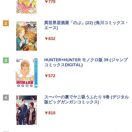
￥250
￥1,001
￥770
Anker Soundcore P31i ブラック
BRUCE WAYNE feat. Flo Milli, ATL Jacob
by Amazon 天然水 ラベルレス 500ml ×24本
異世界居酒屋「のぶ」(22) (角川コミックス・
[Explicit]
富士山の天然水 バナジウム含有 水 ミネラル
エース)
ウォーター ペットボトル 静岡県産 500ミリリ
￥4,990
ットル (Smart Basic)
￥250
￥832
￥1,380
Anker Soundcore Liberty 5 ミッドナイトブ
On My Road (Stadium ver.)
HUNTER×HUNTER モノクロ版 39 (ジャンプ
ラック
コミックスDIGITAL)
by Amazon 天然水ラベルレス 2L×9本
￥250
￥14,990
￥572
￥1,117
【2026年アップグレード版】AOKIMI ワイヤ
On My Road (Stadium ver.)
スーパーの裏でヤニ吸うふたり 9巻 (デジタル
レスイヤホン bluetooth イヤホン V12 小型
版ビッグガンガンコミックス)
by Amazon 炭酸水 ラベルレス 500ml ×24本
軽量 ブルートゥースHi-Fi 最大36時間再生 ぶ
強炭酸水 ペットボトル 500ミリリットル (Sm
￥250
るーとゅーす コードレス ENCノイズキャン
art Basic)
￥810
セリング 自動ペアリング Type-C充電 マイク
付き 防水 タッチ式音量調整 スポーツ/通勤/通
￥1,625
学/WEB会議(ホワイト)