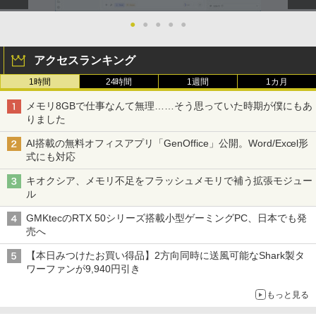
DMI・アナログRGB対応｜スピーカー内
蔵｜PC・事務用ディスプレイ
タブレットPC 中古パソコン Microsoft S
Dell OptiPlex 3070 SFF フルセット 21.
●
●
●
●
●
￥9,900
2
2
urface Go Windows10 Pro Pentium 44
5インチモニター付き 第9世代 Core i5-9
15Y メモリ 8GB SSD 128GB 10型 無線L
500 メモリ8GB/16GB SSD256GB Wind
￥8,800
アクセスランキング
AN Wi-Fi 10インチ B5 本体 / 3ヶ月保証
ows 11 Pro WPS Office 2 無線Wi-Fi DV
中古パソコン 中古PC 中古ノートパソコ
D 中古 デスクトップパソコン
1時間
24時間
1週間
1カ月
ン 初期設定済み office付き (8351a)
深在性う蝕に対するVital Pulp Therapy
3
￥43,800
歯髄保存か抜髄かは患者のために [ 辺見
【楽天1位!1,600円OFFクーポン 8/4 20:
3
メモリ8GBで仕事なんて無理……そう思っていた時期が僕にもあ
￥15,880
浩一 ]
00-8/11 01:59】Xiaomi Monitor A24i 20
りました
26 ディスプレイ 1080P 23.8インチ 144
Hzリフレッシュレート sRGB99% 1670
￥19,800
AI搭載の無料オフィスアプリ「GenOffice」公開。Word/Excel形
万色 300nits ΔE＜1 低ブルーライト 大
Dell OptiPlex 7080 SFF 第10世代 Core
3
式にも対応
画面 TÜV認証 目にやさしい 調整可能な
新品ノートパソコン VETESA Intel Celer
i5 メモリ16GB SSD 512GB Office付き
3
スタンド VESA
on Windows11 Office付き メモリ16GB
Type-C Windows11 デスクトップPC 中
キオクシア、メモリ不足をフラッシュメモリで補う拡張モジュー
SSD1TB 15.6型 FHD Webカメラ テンキ
古パソコン
ゾンビのあふれた世界で俺だけが襲われ
4
ル
ー 薄型 軽量 初心者 学生 ビジネス
￥12,580
ない 5 【電子書籍】[ 増田ちひろ ]
￥54,800
GMKtecのRTX 50シリーズ搭載小型ゲーミングPC、日本でも発
￥21,980
￥1,155
売へ
【エントリーで最大全額ポイント還元｜
4
【本日みつけたお買い得品】2方向同時に送風可能なShark製タ
8/11まで】 ASUS｜エイスース PCモニ
NiPoGi ミニpc Intel N5030 【2026新モ
4
ワーファンが9,940円引き
ター Eye Care VA249HG [23.8型 /フルH
超得2,000円OFF&P2倍｜レッツノート｜
デル・業界超ミニ】 最大3.1Hz mini pc
4
D(1920×1080) /ワイド /120Hz]
Microsoft office 2019 H&B付き｜中古
Windows11 Pro 12GB+256GB SSD (4T
＼レビュー投稿で選べるプレゼント／【
5
もっと見る
ノートパソコン Windows11 office付｜
B拡大可能) 4K 静音 高速熱放散 小型超軽
5歳 6歳 7冊セット】 七田式知力ドリル
メモリ8GB SSD256GB｜Panasonic Le
量ミニパソコン豊富なインターフェース
￥13,800
夏休み 子供 子供用 人気 幼児七田式 B5