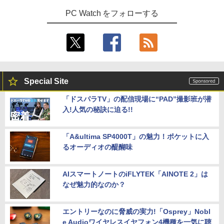
t's note｜中古ノートパソコン 軽量 薄型
USB3.2/HDMI 2.0×2 高速2.4G/5GWi-Fi
判 シルバーバック みぎのう そうぞう け
｜モバイルPC｜ノートパソコン B5サイ
BT4.2 省電力 小型パソコン
PC Watch をフォローする
いさん もじをよむ・かく めいろ おかね
ズ｜パソコン｜中古パソコン｜中古PC
【ph-A】
￥29,900
I-O DATA（アイ・オー・データ機器） 3
5
￥29,800
￥5,390
辺フレームレス＆広視野角ADSパネル
23.8型ワイド液晶ディスプレイ LCD-A24
1DBX ブラック
【新品】快適性能 デスクトップパソコン
5
【新品】【楽天1位！】ノートパソコン
パソコン 新品SSD Windows11 Office付
￥14,826
5
Special Site
新品第13世代CPU搭載ノートPC Office
き インテル 第14世代 第13世代 Core i5-
付きノートパソコン 初心者向け Window
6400 I5-12400F i7 I5 3470 SSD 256GB~
「ドスパラTV」の配信現場に“PAD”撮影班が潜
s11 初期設定済 Webカメラ zoom 日本語
1TB メモリ 選択可 8GB 16GB 32GB デ
入!人気の秘訣に迫る!!
キーボード 14.1型 Intel Celeron メモリ
スクトップPC 安い 本体のみ 高スペック
8GB SSD1TB(最大) 大容量バッテリービ
薄型 激安 省スペース 大容量 高性能
ジネス 大学生 プレゼント 学生向け
「A&ultima SP4000T」の魅力！ポケットに入
￥33,800
￥29,800
るオーディオの醍醐味
AIスマートノートのiFLYTEK「AINOTE 2」は
なぜ魅力的なのか？
エントリーなのに脅威の実力!「Osprey」Nobl
e Audioワイヤレスイヤフォン4機種を一気に聴