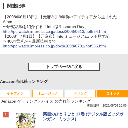
関連記事
【2008年6月13日】【元麻布】9年前のアイディアから生まれた
Atom
〜研究活動を紹介する「Intel@Research Day」
http://pc.watch.impress.co.jp/docs/2008/0613/hot554.htm
【2008年7月1日】【元麻布】Intelミュージアム/ラボ見学記
〜4004電卓から最新技術まで
http://pc.watch.impress.co.jp/docs/2008/0701/hot556.htm
トップページに戻る
Amazon売れ筋ランキング
イヤフォン
ミュージック
ドリンク
コミック
Amazon ゲーミングデバイス の売れ筋ランキング
更新日時：2026/08/06 18:06
Anker Soundcore P40i オフホワイト
BRUCE WAYNE feat. Flo Milli, ATL Jacob
【Amazon.co.jp限定】 い・ろ・は・す 2L P
薬屋のひとりごと 17巻 (デジタル版ビッグガ
[Explicit]
ET ラベルレス ×8本
ンガンコミックス)
￥5,990