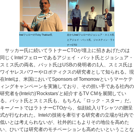
IntelフェローのTicky Thakkar氏
左からIntelフェローのジョシュア・スミス氏
とアジェイ・バット氏、ジャスティン・ラト
ナーCTO
サッカー氏に続いてラトナーCTOが壇上に招きあげたのは
同じくIntelフェローであるアジェイ・バット氏とジョシュア・
スミス氏の両名。バット氏はUSBの発明者の1人、スミス氏は
ワイヤレスパワーやロボティクスの研究者として知られる。現
在Intelは、米国においてSponsors of Tomorrowというマーケテ
ィングキャンペーンを実施しており、その担い手である社内の
研究者を(Intelの)'Rockstars'と紹介するTV CMを展開してい
る。バット氏とスミス氏も、もちろん「ロック・スター」だ。
キーノートではラトナーCTOから、似顔絵入りTシャツの贈呈
式が行なわれた。Intelの技術を牽引する研究者の立場が社内で
低いとは考えられないが、社外的にもよりその地位を高めた
い、ひいては研究者のモチベーションも高めたいということな