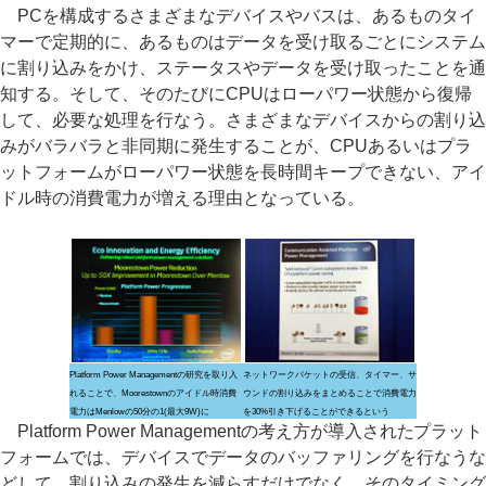
PCを構成するさまざまなデバイスやバスは、あるものタイ
マーで定期的に、あるものはデータを受け取るごとにシステム
に割り込みをかけ、ステータスやデータを受け取ったことを通
知する。そして、そのたびにCPUはローパワー状態から復帰
して、必要な処理を行なう。さまざまなデバイスからの割り込
みがバラバラと非同期に発生することが、CPUあるいはプラ
ットフォームがローパワー状態を長時間キープできない、アイ
ドル時の消費電力が増える理由となっている。
Platform Power Managementの研究を取り入
ネットワークパケットの受信、タイマー、サ
れることで、Moorestownのアイドル時消費
ウンドの割り込みをまとめることで消費電力
電力はMenlowの50分の1(最大9W)に
を30%引き下げることができるという
Platform Power Managementの考え方が導入されたプラット
フォームでは、デバイスでデータのバッファリングを行なうな
どして、割り込みの発生を減らすだけでなく、そのタイミング