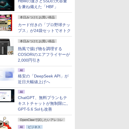
HBMの速さとSSDの大容量
を兼ね備えた「HBF」
本日みつけたお買い得品
カード付きの「プロ野球チッ
プス」が24袋セットでオトク
本日みつけたお買い得品
熱風で揚げ物を調理する
COSORIのエアフライヤーが
2,000円引き
AI
格安の「DeepSeek API」が
近日大幅値上げへ
AI
ChatGPT、無料プランもテ
キストチャットが無制限に。
GPT-5.6 Solも改善
OpenClawで試したいアレコレ
AI
ビジネス