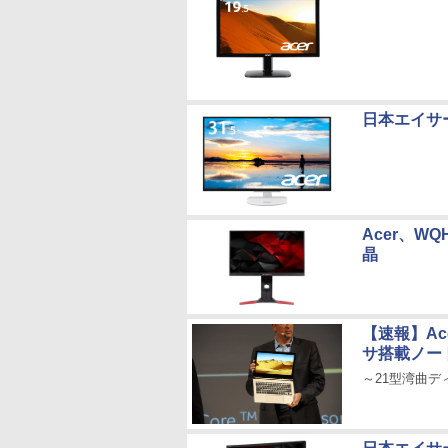
日本エイサー
Acer、WQ
晶
【速報】Ac
サ搭載ノー
～21型湾曲デ