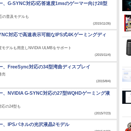
、G-SYNC対応/応答速度1msのゲーマー向け28型
0対応の普及モデルも
(2015/11/26)
-SYNC対応で高速表示可能なIPS式4Kゲーミングディ
モデルも用意しNVIDIA ULMBをサポート
(2015/11/4)
、FreeSync対応の34型湾曲ディスプレイ
発売
(2015/8/4)
、NVIDIA G-SYNC対応の27型WQHDゲーミング液
N対応の24型も
(2015/7/23)
ー、IPSパネルの光沢液晶2モデル