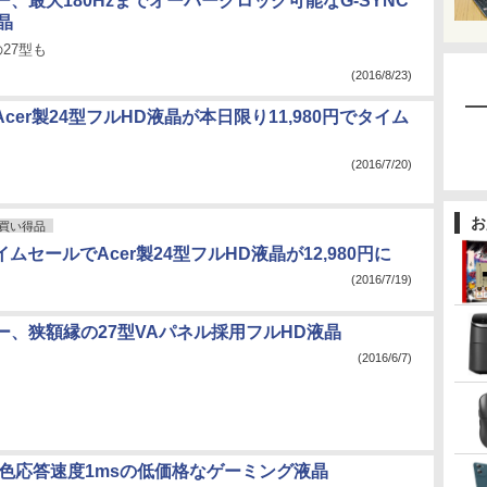
、最大180Hzまでオーバークロック可能なG-SYNC
晶
の27型も
(2016/8/23)
でAcer製24型フルHD液晶が本日限り11,980円でタイム
(2016/7/20)
お
買い得品
タイムセールでAcer製24型フルHD液晶が12,980円に
(2016/7/19)
ー、狭額縁の27型VAパネル採用フルHD液晶
(2016/6/7)
中間色応答速度1msの低価格なゲーミング液晶