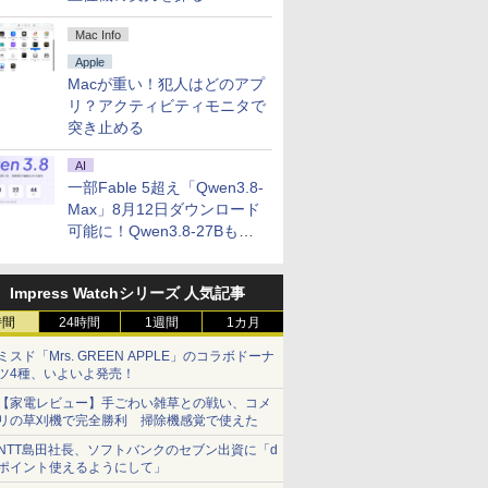
Mac Info
Apple
Macが重い！犯人はどのアプ
リ？アクティビティモニタで
突き止める
AI
一部Fable 5超え「Qwen3.8-
Max」8月12日ダウンロード
可能に！Qwen3.8-27Bも順
次
Impress Watchシリーズ 人気記事
時間
24時間
1週間
1カ月
ミスド「Mrs. GREEN APPLE」のコラボドーナ
ツ4種、いよいよ発売！
【家電レビュー】手ごわい雑草との戦い、コメ
リの草刈機で完全勝利 掃除機感覚で使えた
NTT島田社長、ソフトバンクのセブン出資に「d
ポイント使えるようにして」