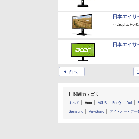
日本エイサ
～DisplayP
日本エイサ
▲
前へ
関連カテゴリ
すべて
Acer
ASUS
BenQ
Dell
Samsung
ViewSonic
アイ・オー・デー
MSI
GIGABYTE
JAPANNEXT
Pixio