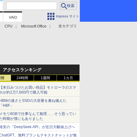
Impress サイト
全カテゴリ
CPU
Microsoft Office
アクセスランキング
時間
24時間
1週間
1カ月
【本日みつけたお買い得品】モトローラのスマ
ホが約1万7,000円で購入可能
HBMの速さとSSDの大容量を兼ね備えた
「HBF」
メモリ8GBで仕事なんて無理……そう思ってい
た時期が僕にもありました
格安の「DeepSeek API」が近日大幅値上げへ
ChatGPT、無料プランもテキストチャットが無