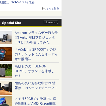
制限に。GPT-5.6 Solも改善
もっと見る
Special Site
Amazon プライムデー過去最
安! Anker注目プロジェクタ
ー3モデルを使ってみた
「A&ultima SP4000T」の魅
力！ポケットに入るオーディ
オの醍醐味
鳥肌ものの「DENON
HOME」サウンドを体感し
た！
性能の良いお得な中古PC情
報はこのページでチェック！
メモリ32GBでも予算内。産
経新聞社がAMD Ryzen搭載