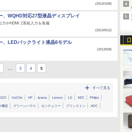
(2013/10/8)
ー、WQHD対応27型液晶ディスプレイ
ort出力やHDMI 2系統入力を装備
(2013/9/12)
ー、LEDバックライト液晶6モデル
(2013/5/8)
…
1
3
4
5
すべて見る
EIZO
GeChic
HP
iiyama
Lenovo
LG
NEC
Philips
タ機器
グリーンハウス
センチュリー
プリンストン
AOC
その他