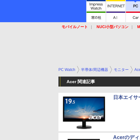
モバイルノート
NUC/小型パソコン
M
SSD
キーボード
マウス
PC Watch
半導体/周辺機器
モニター
Ac
Acer 関連記事
日本エイサー
Acerのデ