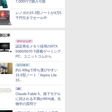
7,000円で購入可能
レノボの15.3型ノートが4万5
千円引きでセール中
新記事
ゲーミング
認定再生メモリ採用のRTX
5080/5070 Ti搭載ゲーミング
PC、ユニットコムから
ビジネス
約1.49kgで持ち運びやすい
15.6型ノート「Aspire Lite
15」
AI
Claude Fable 5、格下モデル
に回される不満が85%減。生
物学の質問で