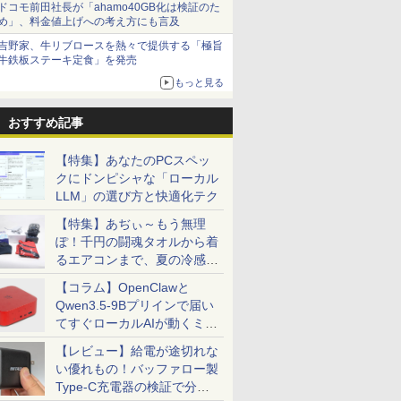
ドコモ前田社長が「ahamo40GB化は検証のた
め」、料金値上げへの考え方にも言及
吉野家、牛リブロースを熱々で提供する「極旨
牛鉄板ステーキ定食」を発売
もっと見る
おすすめ記事
【特集】あなたのPCスペッ
クにドンピシャな「ローカル
LLM」の選び方と快適化テク
【特集】あぢぃ～もう無理
ぽ！千円の闘魂タオルから着
るエアコンまで、夏の冷感グ
ッズ一挙紹介
【コラム】OpenClawと
Qwen3.5-9Bプリインで届い
てすぐローカルAIが動くミニ
PC「SER9 Pro」
【レビュー】給電が途切れな
い優れもの！バッファロー製
Type-C充電器の検証で分か