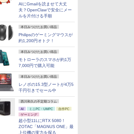
AIにGmailを読ませて大丈
夫？OpenClawで安全にメー
ルを片付ける手順
本日みつけたお買い得品
Philipsのゲーミングマウスが
約1,200円オトク！
本日みつけたお買い得品
モトローラのスマホが約1万
7,000円で購入可能
本日みつけたお買い得品
レノボの15.3型ノートが4万5
千円引きでセール中
西川和久の不定期コラム
AI
ミニPC・UMPC
自作PC
ゲーミング
超小型11LにRTX 5080！
ZOTAC「MAGNUS ONE」最
上位機の実力を探る