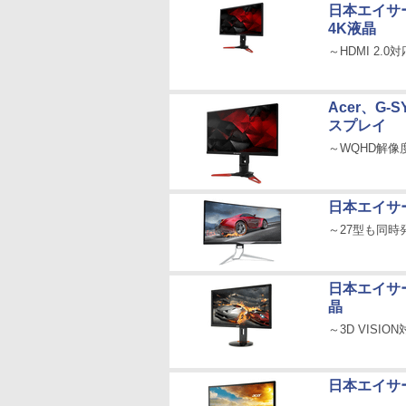
日本エイサー
4K液晶
～HDMI 2.
Acer、G
スプレイ
～WQHD解像度
日本エイサー
～27型も同時
日本エイサー
晶
～3D VISIO
日本エイサ