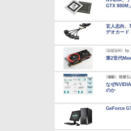
GTX 980M
玄人志向、専
デオカード
by
レビュー
第2世代Max
後藤弘
連載
なぜNVIDI
のか
GeForce 