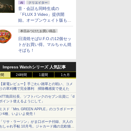
AI
クリエイター
音・会話も同時生成の
「FLUX 3 Video」提供開
始。オープンウェイト版も計
画
本日みつけたお買い得品
日清焼そばU.F.O.の12個セッ
トがお買い得。マルちゃん焼
そばも！
Impress Watchシリーズ 人気記事
時間
24時間
1週間
1カ月
【家電レビュー】手ごわい雑草との戦い、コメ
リの草刈機で完全勝利 掃除機感覚で使えた
NTT島田社長、ソフトバンクのセブン出資に「d
ポイント使えるようにして」
ミスド「Mrs. GREEN APPLE」のコラボドーナ
ツ4種、いよいよ発売！
「リサ・ラーソン」がま口ポーチ付録、大人の
おしゃれ手帖 10月号。ジャカード織の北欧猫デ