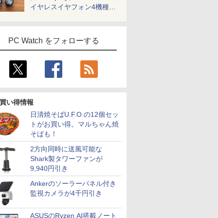
イヤレスイヤフォン4機種を
一気に聴く
PC Watch をフォローする
買い得情報
日清焼そばU.F.O.の12個セッ
トがお買い得。マルちゃん焼
そばも！
2方向同時に送風可能な
Shark製タワーファンが
9,940円引き
Ankerのソーラーパネル付き
監視カメラが4千円引き
ASUSのRyzen AI搭載ノート