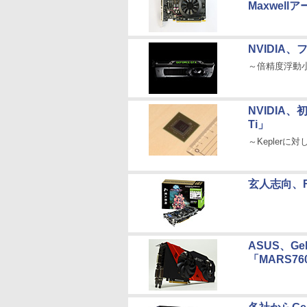
Maxwellア
NVIDIA、フ
～倍精度浮動小
NVIDIA、
Ti」
～Keplerに
玄人志向、FF
ASUS、Ge
「MARS76