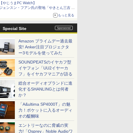
【やじうまPC Watch】
ジェンスン・フアン氏の聖地「やきとん三吉 神
田北口店」で「ご来店記念コース」を娘と堪能
もっと見る
～コース名を変更したのはNVIDIAに怒られたか
らではない
Special Site
Amazon プライムデー過去最
安! Anker注目プロジェクタ
ー3モデルを使ってみた
SOUNDPEATSのイヤカフ型
イヤフォン「UU2イヤーカ
フ」をイヤカフマニアが語る
総合オーディオブランドに進
化するSHANLINGとは何者
か？
「A&ultima SP4000T」の魅
力！ポケットに入るオーディ
オの醍醐味
エントリーなのに脅威の実
力!「Osprey」Noble Audioワ