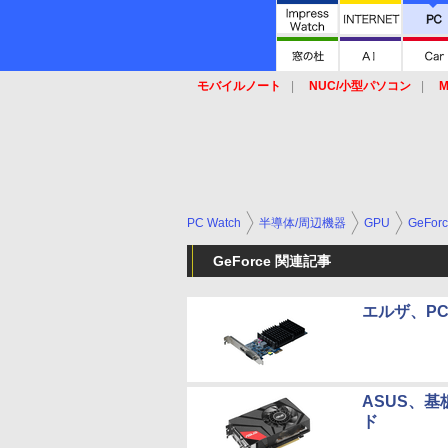
モバイルノート
NUC/小型パソコン
M
SSD
キーボード
マウス
PC Watch
半導体/周辺機器
GPU
GeFor
GeForce 関連記事
エルザ、PCI
ASUS、基板
ド