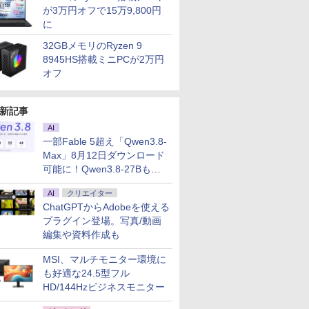
が3万円オフで15万9,800円
に
32GBメモリのRyzen 9
8945HS搭載ミニPCが2万円
オフ
新記事
AI
一部Fable 5超え「Qwen3.8-
Max」8月12日ダウンロード
可能に！Qwen3.8-27Bも順
次
AI
クリエイター
ChatGPTからAdobeを使える
プラグイン登場。写真/動画
編集や資料作成も
MSI、マルチモニター環境に
も好適な24.5型フル
HD/144Hzビジネスモニター