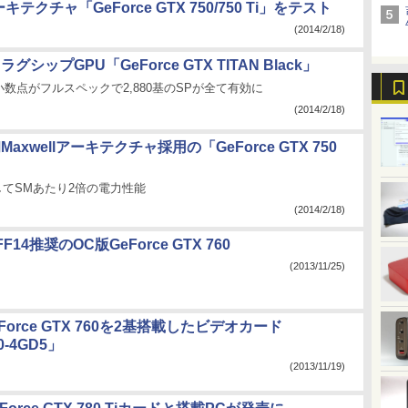
ーキテクチャ「GeForce GTX 750/750 Ti」をテスト
(2014/2/18)
ラグシップGPU「GeForce GTX TITAN Black」
数点がフルスペックで2,880基のSPが全て有効に
(2014/2/18)
初Maxwellアーキテクチャ採用の「GeForce GTX 750
対してSMあたり2倍の電力性能
(2014/2/18)
14推奨のOC版GeForce GTX 760
(2013/11/25)
Force GTX 760を2基搭載したビデオカード
0-4GD5」
(2013/11/19)