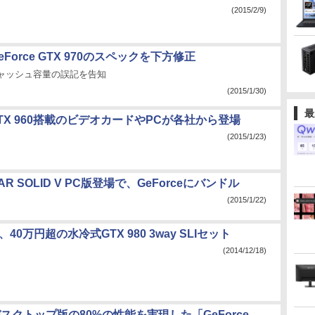
(2015/2/9)
GeForce GTX 970のスペックを下方修正
キャッシュ容量の誤記を告知
(2015/1/30)
最
e GTX 960搭載のビデオカードやPCが各社から登場
(2015/1/23)
EAR SOLID V PC版登場で、GeForceにバンドル
(2015/1/22)
E、40万円超の水冷式GTX 980 3way SLIセット
(2014/12/18)
、デスクトップ版の80%の性能を実現した「GeForce