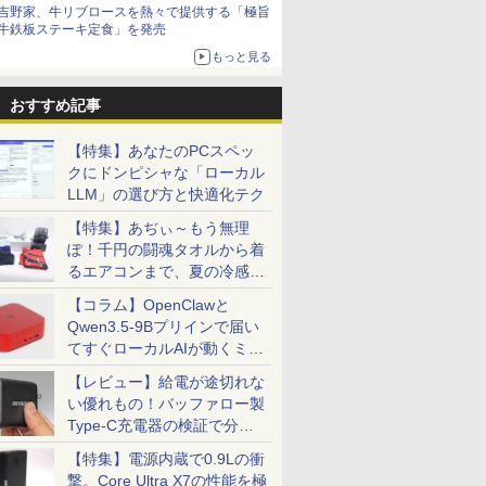
ザイン
吉野家、牛リブロースを熱々で提供する「極旨
牛鉄板ステーキ定食」を発売
もっと見る
おすすめ記事
【特集】あなたのPCスペッ
クにドンピシャな「ローカル
LLM」の選び方と快適化テク
【特集】あぢぃ～もう無理
ぽ！千円の闘魂タオルから着
るエアコンまで、夏の冷感グ
ッズ一挙紹介
【コラム】OpenClawと
Qwen3.5-9Bプリインで届い
てすぐローカルAIが動くミニ
PC「SER9 Pro」
【レビュー】給電が途切れな
い優れもの！バッファロー製
Type-C充電器の検証で分か
ったこと
【特集】電源内蔵で0.9Lの衝
撃。Core Ultra X7の性能を極