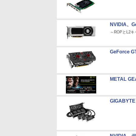
NVIDIA、
～ROPとL2
GeForc
METAL G
GIGABYT
NVIDIA