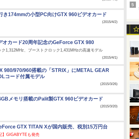
き174mmの小型PC向けGTX 960ビデオカード
(2015/4/2)
オカード20周年記念のGeForce GTX 980
1,312MHz、ブーストクロック1,431MHzの高速モデル
(2015/4/1)
 980/970/960搭載の「STRIX」にMETAL GEAR
VのDLコード付属モデル
(2015/3/26)
GBメモリ搭載のPalit製GTX 960ビデオカード
(2015/3/20)
eForce GTX TITAN Xが国内販売、税別15万円台
記】GIGABYTEも発売