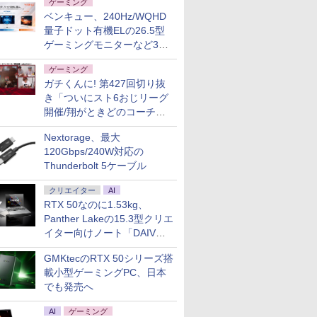
ゲーミング
ベンキュー、240Hz/WQHD
量子ドット有機ELの26.5型
ゲーミングモニターなど3機
種
ゲーミング
ガチくんに! 第427回切り抜
き「ついにスト6おじリーグ
開催/翔がときどのコーチ就
任など」
Nextorage、最大
120Gbps/240W対応の
Thunderbolt 5ケーブル
クリエイター
AI
RTX 50なのに1.53kg、
Panther Lakeの15.3型クリエ
イター向けノート「DAIV
Z5」
GMKtecのRTX 50シリーズ搭
載小型ゲーミングPC、日本
でも発売へ
AI
ゲーミング