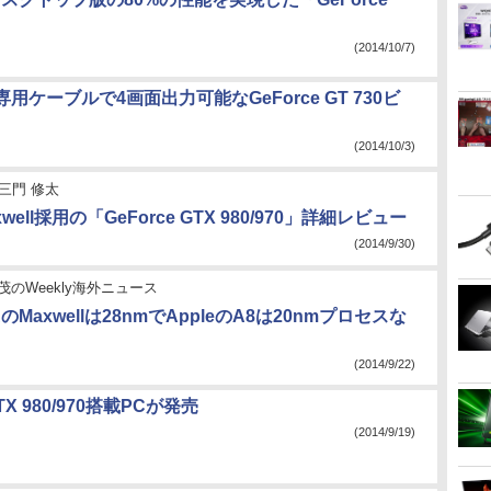
」
(2014/10/7)
用ケーブルで4画面出力可能なGeForce GT 730ビ
(2014/10/3)
三門 修太
well採用の「GeForce GTX 980/970」詳細レビュー
(2014/9/30)
茂のWeekly海外ニュース
AのMaxwellは28nmでAppleのA8は20nmプロセスな
(2014/9/22)
GTX 980/970搭載PCが発売
(2014/9/19)