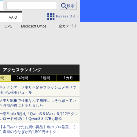
Impress サイト
全カテゴリ
CPU
Microsoft Office
アクセスランキング
時間
24時間
1週間
1カ月
キオクシア、メモリ不足をフラッシュメモリで
補う拡張モジュール
メモリ8GBで仕事なんて無理……そう思ってい
た時期が僕にもありました
一部Fable 5超え「Qwen3.8-Max」8月12日ダウ
ンロード可能に！Qwen3.8-27Bも順次
【本日みつけたお買い得品】魚のプロ厳選、く
ら寿司のうなぎが約1,500円オトク！