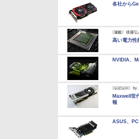
各社からGeF
後藤弘
連載
高い電力性能
NVIDIA、
by
レビュー
Maxwell
報
ASUS、PCI