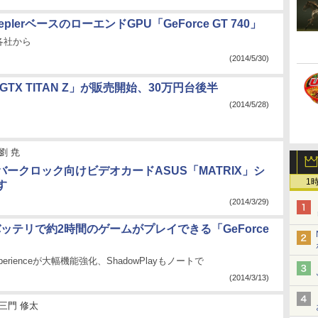
KeplerベースのローエンドGPU「GeForce GT 740」
各社から
(2014/5/30)
e GTX TITAN Z」が販売開始、30万円台後半
(2014/5/28)
劉 尭
バークロック向けビデオカードASUS「MATRIX」シ
1
す
(2014/3/29)
、バッテリで約2時間のゲームがプレイできる「GeForce
Experienceが大幅機能強化、ShadowPlayもノートで
(2014/3/13)
三門 修太