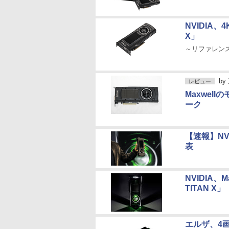
NVIDIA、
X」
～リファレン
by
レビュー
Maxwell
ーク
【速報】NVI
表
NVIDIA、
TITAN X」
エルザ、4画