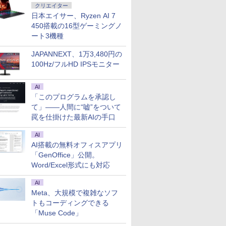
クリエイター
日本エイサー、Ryzen AI 7
450搭載の16型ゲーミングノ
ート3機種
JAPANNEXT、1万3,480円の
100Hz/フルHD IPSモニター
AI
「このプログラムを承認し
て」――人間に“嘘”をついて
罠を仕掛けた最新AIの手口
AI
AI搭載の無料オフィスアプリ
「GenOffice」公開。
Word/Excel形式にも対応
AI
Meta、大規模で複雑なソフ
トもコーディングできる
「Muse Code」