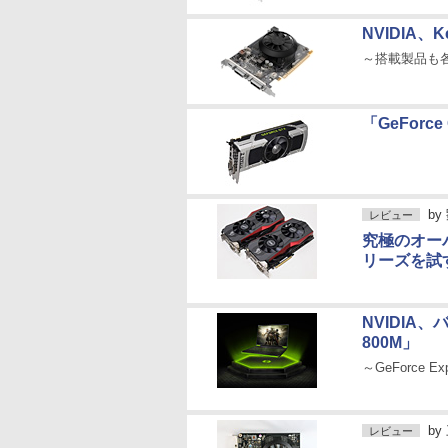
NVIDIA、
～搭載製品も
「GeForc
by
レビュー
究極のオー
リーズを試
NVIDIA
800M」
～GeForce 
by
レビュー