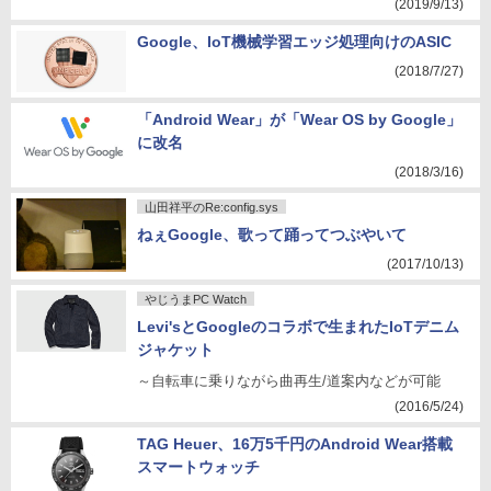
(2019/9/13)
Google、IoT機械学習エッジ処理向けのASIC
(2018/7/27)
「Android Wear」が「Wear OS by Google」
に改名
(2018/3/16)
山田祥平のRe:config.sys
ねぇGoogle、歌って踊ってつぶやいて
(2017/10/13)
やじうまPC Watch
Levi'sとGoogleのコラボで生まれたIoTデニム
ジャケット
～自転車に乗りながら曲再生/道案内などが可能
(2016/5/24)
TAG Heuer、16万5千円のAndroid Wear搭載
スマートウォッチ