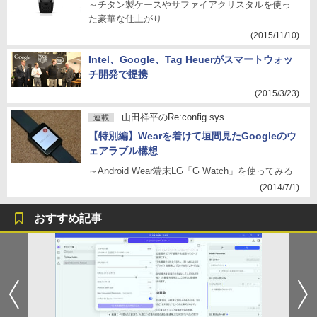
～チタン製ケースやサファイアクリスタルを使っ
た豪華な仕上がり
(2015/11/10)
Intel、Google、Tag Heuerがスマートウォッ
チ開発で提携
(2015/3/23)
山田祥平のRe:config.sys
連載
【特別編】Wearを着けて垣間見たGoogleのウ
ェアラブル構想
～Android Wear端末LG「G Watch」を使ってみる
(2014/7/1)
おすすめ記事