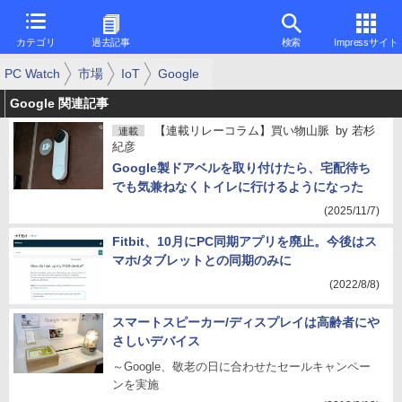
カテゴリ
過去記事
検索
Impressサイト
PC Watch
市場
IoT
Google
Google 関連記事
【連載リレーコラム】買い物山脈
by
若杉
連載
紀彦
Google製ドアベルを取り付けたら、宅配待ち
でも気兼ねなくトイレに行けるようになった
(2025/11/7)
Fitbit、10月にPC同期アプリを廃止。今後はス
マホ/タブレットとの同期のみに
(2022/8/8)
スマートスピーカー/ディスプレイは高齢者にや
さしいデバイス
～Google、敬老の日に合わせたセールキャンペー
ンを実施