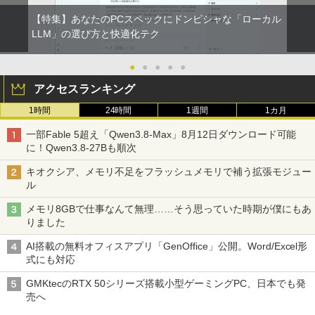
【特集】あなたのPCスペックにドンピシャな「ローカル
LLM」の選び方と快適化テク
●
●
●
●
●
アクセスランキング
1時間
24時間
1週間
1カ月
一部Fable 5超え「Qwen3.8-Max」8月12日ダウンロード可能
に！Qwen3.8-27Bも順次
キオクシア、メモリ不足をフラッシュメモリで補う拡張モジュー
ル
メモリ8GBで仕事なんて無理……そう思っていた時期が僕にもあ
りました
AI搭載の無料オフィスアプリ「GenOffice」公開。Word/Excel形
式にも対応
GMKtecのRTX 50シリーズ搭載小型ゲーミングPC、日本でも発
売へ