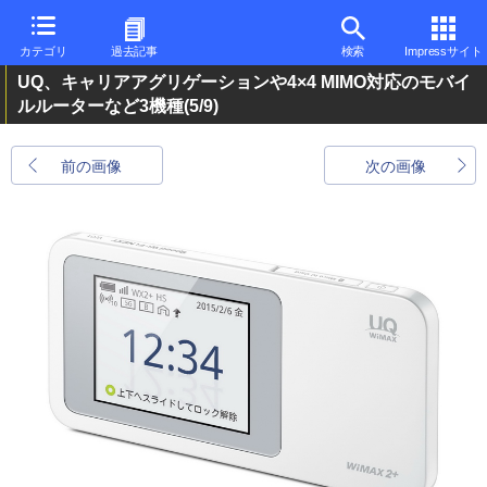
カテゴリ
過去記事
検索
Impressサイト
UQ、キャリアアグリゲーションや4×4 MIMO対応のモバイ
ルルーターなど3機種
(5/9)
前の画像
次の画像