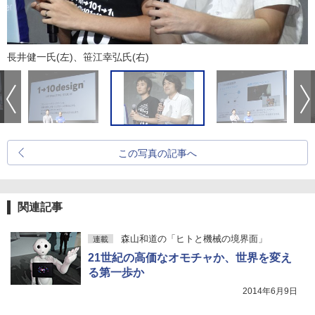
長井健一氏(左)、笹江幸弘氏(右)
この写真の記事へ
関連記事
森山和道の「ヒトと機械の境界面」
連載
21世紀の高価なオモチャか、世界を変え
る第一歩か
2014年6月9日