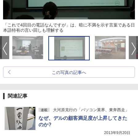
「これで4回目の電話なんですが」は、暗に不満を示す言葉である日
本語特有の言い回しも理解する
この写真の記事へ
関連記事
大河原克行の「パソコン業界、東奔西走」
連載
なぜ、デルの顧客満足度が上昇してきた
のか?
2013年9月20日