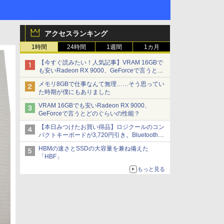
アクセスランキング
1時間
24時間
1週間
1カ月
【今すぐ読みたい！人気記事】VRAM 16GBで
も安いRadeon RX 9000、GeForceで言うとど
のぐらいの性能？ - PC Watch
メモリ8GBで仕事なんて無理……そう思ってい
た時期が僕にもありました
VRAM 16GBでも安いRadeon RX 9000、
GeForceで言うとどのぐらいの性能？
【本日みつけたお買い得品】ロジクールのコン
パクトキーボードが3,720円引き。Bluetoothで3
台接続対応
HBMの速さとSSDの大容量を兼ね備えた
「HBF」
もっと見る