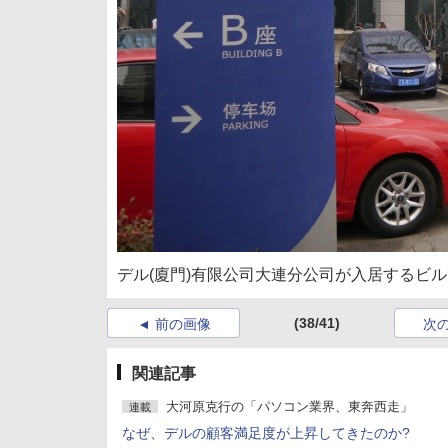
デル(廈門)有限公司大連分公司が入居するビル
(38/41)
前の画像
次
関連記事
大河原克行の「パソコン業界、東奔西走」
連載
なぜ、デルの顧客満足度が上昇してきたのか?