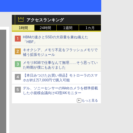
アクセスランキング
1時間
24時間
1週間
1カ月
HBMの速さとSSDの大容量を兼ね備えた
「HBF」
キオクシア、メモリ不足をフラッシュメモリで
補う拡張モジュール
メモリ8GBで仕事なんて無理……そう思ってい
た時期が僕にもありました
【本日みつけたお買い得品】モトローラのスマ
ホが約1万7,000円で購入可能
デル、ソニーセンサーのWebカメラを標準搭載
した小規模会議向け43型4Kモニター
もっと見る