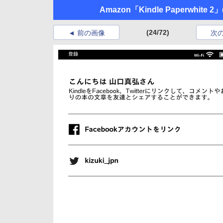
Amazon「Kindle Paperwhite 2」
(24/72)
前の画像
次