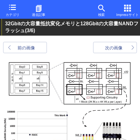
カテゴリ
過去記事
検索
Impressサイト
32Gbitの大容量抵抗変化メモリと128Gbitの大容量NANDフ
ラッシュ
(3/6)
前の画像
次の画像