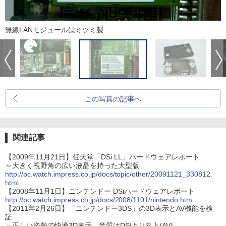
無線LANモジュールはミツミ製
この写真の記事へ
関連記事
【2009年11月21日】任天堂「DSi LL」ハードウェアレポート
～大きく視野角の広い液晶を持った大型版
http://pc.watch.impress.co.jp/docs/topic/other/20091121_330812.
html
【2008年11月1日】ニンテンドー DSiハードウェアレポート
http://pc.watch.impress.co.jp/docs/2008/1101/nintendo.htm
【2011年2月26日】「ニンテンドー3DS」の3D表示とAV機能を検
証
－正しい姿勢で快適3D表示。音質はDSiより向上(AV)