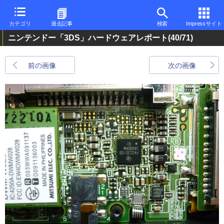
カテゴリ
過去記事
検索
Impressサイト
ニンテンドー「3DS」ハードウェアレポート
(40/71)
前の画像
次の画像