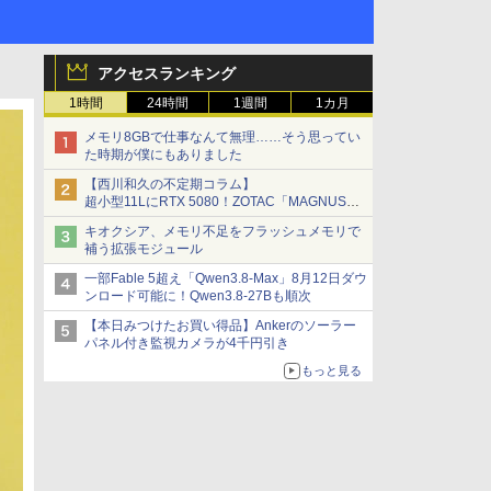
アクセスランキング
1時間
24時間
1週間
1カ月
メモリ8GBで仕事なんて無理……そう思ってい
た時期が僕にもありました
【西川和久の不定期コラム】
超小型11LにRTX 5080！ZOTAC「MAGNUS
ONE」最上位機の実力を探る
キオクシア、メモリ不足をフラッシュメモリで
補う拡張モジュール
一部Fable 5超え「Qwen3.8-Max」8月12日ダウ
ンロード可能に！Qwen3.8-27Bも順次
【本日みつけたお買い得品】Ankerのソーラー
パネル付き監視カメラが4千円引き
もっと見る