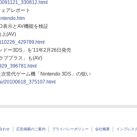
r/20091121_330812.html
ドウェアレポート
nintendo.htm
3D表示とAV機能を検証
(AV)
20110226_429789.html
ドー3DS」を'11年2月26日発売
ラブプラス」も(AV)
0929_396781.html
世代ゲーム機「Nintendo 3DS」の狙い
igai/20100618_375107.html
合わせ
広告掲載のご案内
プライバシーポリシー
会社概要
インプレス