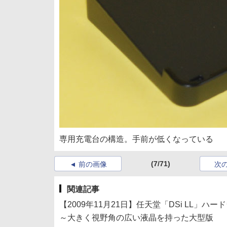
専用充電台の構造。手前が低くなっている
(7/71)
前の画像
次
関連記事
【2009年11月21日】任天堂「DSi LL」ハ
～大きく視野角の広い液晶を持った大型版