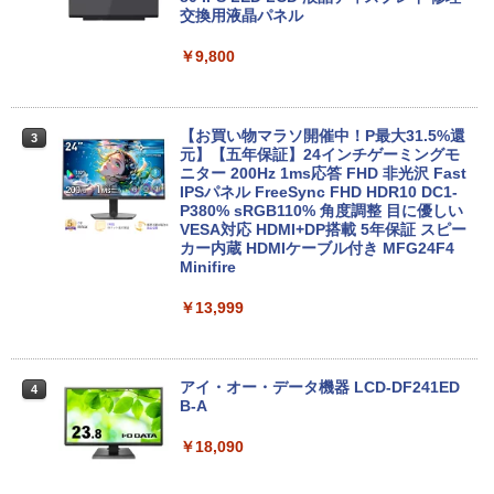
ルHD ノングレア Webカメラ 無線LAN
VD-ROM | 無線LAN:なし | Webカメラ内
交換用液晶パネル
Wi-Fi Bluetooth Windows11 東芝 dyna
蔵 | フルHD | Win11Pro64Bit | ACアダプ
book G83/HS 初期設定済 すぐ使える 90
ター付属
￥9,800
日保証 送料無料
￥23,980
￥29,980
【お買い物マラソ開催中！P最大31.5%還
3
元】【五年保証】24インチゲーミングモ
【正規永久版Office付き】ミニpc 【Intel
ニター 200Hz 1ms応答 FHD 非光沢 Fast
3
【新品】【楽天1位！】ノートパソコン
N5095 LPDDR4X 16GB 256GB SSD】m
IPSパネル FreeSync FHD HDR10 DC1-
3
新品第13世代CPU搭載ノートPC Office
ini pc Windows11 Pro 超軽量 4コア/4ス
P380% sRGB110% 角度調整 目に優しい
付きノートパソコン 初心者向け Window
レッド 2.9GHz ミニパソコン 静音 M.2 2
VESA対応 HDMI+DP搭載 5年保証 スピー
s11 初期設定済 Webカメラ zoom 日本語
242 SATA WIFI6 Bluetooth5.2 4K HDMI
カー内蔵 HDMIケーブル付き MFG24F4
キーボード 14.1型 Intel Celeron メモリ
2画面出力 デスクトップPC みにpc 省エ
Minifire
8GB SSD1TB(最大) 大容量バッテリービ
ネ オフィス高速起動 省電力 静音設計
ジネス 大学生 プレゼント 学生向け
￥13,999
￥49,800
￥29,800
アイ・オー・データ機器 LCD-DF241ED
4
【公式・直販】Copilot＋PC デスクトッ
B-A
4
本日10倍！高性能第10世代Core i7-1061
プパソコン PC 一体型 Office付き 可能
4
0Uノートパソコン 中古 Dynabook G83
新品 Lenovo IdeaCentre AIO 24AKP10
￥18,090
超軽量約779g メモリ最大16GB 新品SSD
KRK 23.8インチ FHD IPS液晶 AMD Ryz
1TB 13.3インチ HDMI搭載 WEBカメラ5
en AI7 AI5 メモリ 16GB SSD 512GB Wi