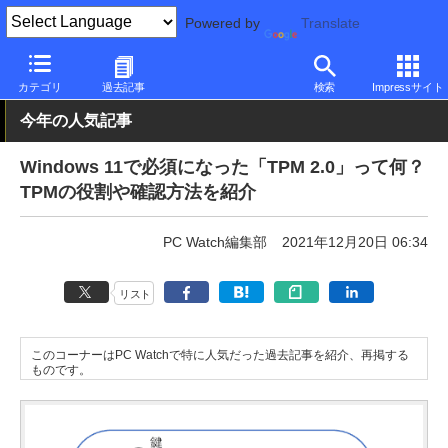
Powered by
Translate
PC Watch
ソフトウェア/アプリ
Windows
新バージョン
カテゴリ
過去記事
検索
Impressサイト
今年の人気記事
Windows 11で必須になった「TPM 2.0」って何？
TPMの役割や確認方法を紹介
PC Watch編集部
2021年12月20日 06:34
リスト
このコーナーはPC Watchで特に人気だった過去記事を紹介、再掲する
ものです。