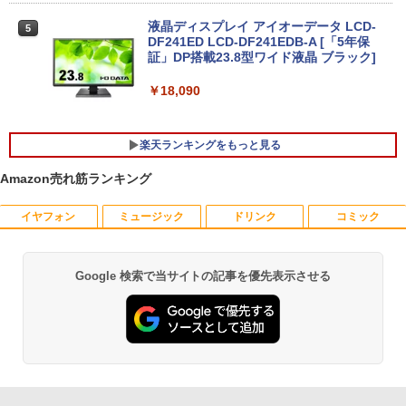
GWIFI Bluetooth内蔵 中古パソコン Mic
ndows11 Microsoft Office 搭載可 1年
rosoftOffice2024可 Windows11 送料無
保証【NortonP】
液晶ディスプレイ アイオーデータ LCD-
5
料 持ち運び便利
DF241ED LCD-DF241EDB-A [「5年保
￥144,980
証」DP搭載23.8型ワイド液晶 ブラック]
￥27,600
￥18,090
【マラソン値引中！RTX5070搭載 国内組
5
本日超得 P5倍｜MS Office 2024 H&B 搭
立 新品】ゲーミングPC RTX5070 Ryzen
5
楽天ランキングをもっと見る
載｜中古 2in1 ノートパソコン Windows
7 5700X メモリ32GB SSD1TB Window
11 Office付き｜HP Elite Dragonfly 2in1
s11 デスクトップPC モンハンワイルズ
Amazon売れ筋ランキング
｜Core i5 第8世代 8265U メモリ 8GB S
原神 Apex FF14 VALORANT 配信 動画
SD 256GB 13.3型 FHD 1,920×1,080 タ
編集 eスポーツ 1年保証 初心者 ゲーミン
ッチパネル WEBカメラ LTE 対応｜中古
グパソコン ゲーム 本体のみ
イヤフォン
ミュージック
ドリンク
コミック
おいしい！イラストレッスン クレパス
パソコン 2-in-1 タブレットPC
1
で描きました [ momo ]
￥260,775
￥49,800
￥1,518
Google 検索で当サイトの記事を優先表示させる
Anker Soundcore P40i オフホワイト
BRUCE WAYNE feat. Flo Milli, ATL Jacob
【Amazon.co.jp限定】 い・ろ・は・す 2L P
薬屋のひとりごと 17巻 (デジタル版ビッグガ
[Explicit]
ET ラベルレス ×8本
ンガンコミックス)
￥5,990
￥250
￥1,001
￥770
[新品]カードキャプターさくら (1-12巻
2
全巻) 全巻セット
Anker Soundcore P31i ブラック
BRUCE WAYNE feat. Flo Milli, ATL Jacob
by Amazon 天然水 ラベルレス 500ml ×24本
異世界居酒屋「のぶ」(22) (角川コミックス・
￥8,580