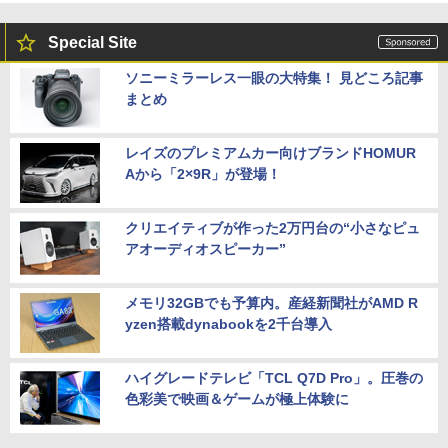
Special Site
ソニーミラーレス一眼の大特集！ 見どころ記事
まとめ
レイズのプレミアムカー向けブランドHOMUR
Aから「2×9R」が登場！
クリエイティブが作った2万円台の“小さなピュ
アオーディオスピーカー”
メモリ32GBでも予算内。産経新聞社がAMD R
yzen搭載dynabookを2千台導入
ハイグレードテレビ「TCL Q7D Pro」。圧巻の
色彩美で映画＆ゲームが極上体験に