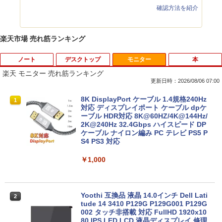
確認方法を紹介
楽天市場 売れ筋ランキング
ノート
デスクトップ
モニター
本
楽天 モニター 売れ筋ランキング
更新日時：2026/08/06 07:00
2025福袋 数量限定 ノートパソコン 富士
【今だけ】全品ポイント10倍 お買い物マ
8K DisplayPort ケーブル 1.4規格240Hz
1
1
1
通 NEC DELL 等Core i5 超高速新品SSD
ラソン★8/4～8/11★中古パソコン デス
対応 ディスプレイポート ケーブル dpケ
256GB メモリ8GB WIFI Bluetooth 15.6
クトップPC EPSON Endeavor ST190E
ーブル HDR対応 8K@60HZ/4K@144Hz/
インチ大画面 中古パソコン アウトレット
Core i3 8100T メモリ8GB / 16GB 中古S
2K@240Hz 32.4Gbps ハイスピード DP
Polaris Office付き Win10/Win11選べる!
SD128GB / 256GB Windows11 Pro 64b
ケーブル ナイロン編み PC テレビ PS5 P
送料無料 中古ノートパソコン 期限限定
it【送料無料】【1年保証】
S4 PS3 対応
初心者安心保証 初期設定済 返品OK
￥22,800
￥1,000
￥15,000
中古パソコン | HP | ProOne 600 G4 All-i
Yoothi 互換品 液晶 14.0インチ Dell Lati
2
2
【マラソンセール期間中ポイント5倍】中
n-One | Windows11 | 一体型 | 一年保証
tude 14 3410 P129G P129G001 P129G
2
古ノートパソコン 第11世代 Core i5 メモ
| 第8世代 | Core i5 8500T 2.1(～最大3.5)
002 タッチ非搭載 対応 FullHD 1920x10
リ16GB M.2 SSD256GB 13.3インチ フ
GHz | MEM:8GB | SSD:256GB(新品) | D
80 IPS LED LCD 液晶ディスプレイ 修理