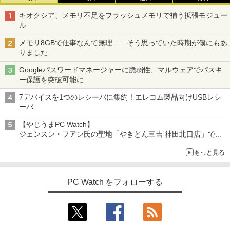
キオクシア、メモリ不足をフラッシュメモリで補う拡張モジュー
ル
メモリ8GBで仕事なんて無理……そう思っていた時期が僕にもあ
りました
Googleパスワードマネージャーに脆弱性、マルウェアでパスキ
ー保護を突破可能に
7デバイスを1つのレシーバに集約！エレコム製品向けUSBレシ
ーバ
【やじうまPC Watch】
ジェンスン・フアン氏の聖地「やきとん三吉 神田北口店」で
「ご来店記念コース」を娘と堪能
もっと見る
～コース名を変更したのはNVIDIAに怒られたからではない
PC Watch をフォローする