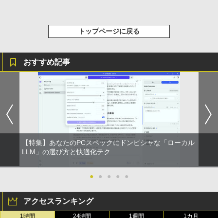
レスイヤホン Bluetooth 5.4 ノイズキャンセ
リング ANC 36時間再生
￥2,980
トップページに戻る
おすすめ記事
【特集】あなたのPCスペックにドンピシャな「ローカル
LLM」の選び方と快適化テク
●
●
●
●
●
アクセスランキング
1時間
24時間
1週間
1カ月