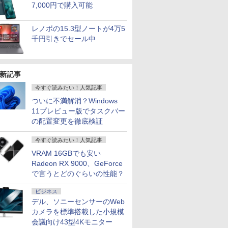
7,000円で購入可能
レノボの15.3型ノートが4万5
千円引きでセール中
新記事
今すぐ読みたい！人気記事
ついに不満解消？Windows
11プレビュー版でタスクバー
の配置変更を徹底検証
今すぐ読みたい！人気記事
VRAM 16GBでも安い
Radeon RX 9000、GeForce
で言うとどのぐらいの性能？
ビジネス
デル、ソニーセンサーのWeb
カメラを標準搭載した小規模
会議向け43型4Kモニター