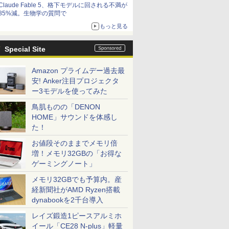
Claude Fable 5、格下モデルに回される不満が
85%減。生物学の質問で
もっと見る
Special Site
Amazon プライムデー過去最
安! Anker注目プロジェクタ
ー3モデルを使ってみた
鳥肌ものの「DENON
HOME」サウンドを体感し
た！
お値段そのままでメモリ倍
増！メモリ32GBの「お得な
ゲーミングノート」
メモリ32GBでも予算内。産
経新聞社がAMD Ryzen搭載
dynabookを2千台導入
レイズ鍛造1ピースアルミホ
イール「CE28 N-plus」軽量