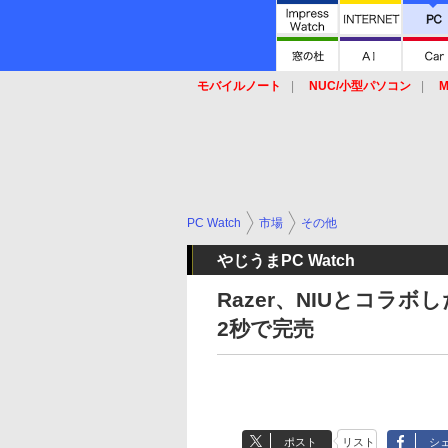
モバイルノート
NUC/小型パソコン
M
SSD
キーボード
マウス
PC Watch
市場
その他
やじうまPC Watch
Razer、NIUとコラ
2秒で完売
ポスト
リスト
シ