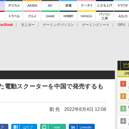
acBook
モニター
ゲーミングパソコン
ゲーミングノート
GPU
1
ボした電動スクーターを中国で発売するも
劉 尭
2022年8月4日 12:08
ェア
はてブ
note
LinkedIn