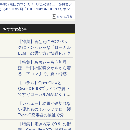
当選無効分
手塚治虫氏のマンガ「リボンの騎士」を原案と
するNetflix映画「THE RIBBON HERO リボンヒ
ーロー」本日配信開始
もっと見る
おすすめ記事
【特集】あなたのPCスペッ
クにドンピシャな「ローカル
LLM」の選び方と快適化テク
【特集】あぢぃ～もう無理
ぽ！千円の闘魂タオルから着
るエアコンまで、夏の冷感グ
ッズ一挙紹介
【コラム】OpenClawと
Qwen3.5-9Bプリインで届い
てすぐローカルAIが動くミニ
PC「SER9 Pro」
【レビュー】給電が途切れな
い優れもの！バッファロー製
Type-C充電器の検証で分か
ったこと
【特集】電源内蔵で0.9Lの衝
撃。Core Ultra X7の性能を極