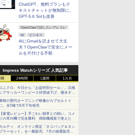
ChatGPT、無料プランもテ
キストチャットが無制限に。
GPT-5.6 Solも改善
OpenClawで試したいアレコレ
AI
ビジネス
AIにGmailを読ませて大丈
夫？OpenClawで安全にメー
ルを片付ける手順
Impress Watchシリーズ 人気記事
時間
24時間
1週間
1カ月
ユニクロ、今日から「お盆特別セール」。涼感
シアサッカーワンピース待望値下げ、撥水ギア
ショーツは1990円に
東映の歴代オープニング映像がカプセルトイ
に。全5種で8月下旬発売
【家電レビュー】手ごわい雑草との戦い、コメ
リの草刈機で完全勝利 掃除機感覚で使えた
カルディ、オンライン限定「ネコバッグ＆タン
ブラーセット」を一般販売。7月の抽選販売の