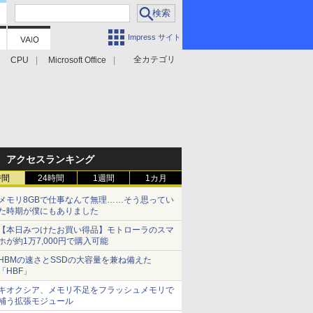
Impress サイト
全カテゴリ
CPU
Microsoft Office
アクセスランキング
時間
24時間
1週間
1カ月
メモリ8GBで仕事なんて無理……そう思ってい
た時期が僕にもありました
【本日みつけたお買い得品】モトローラのスマ
ホが約1万7,000円で購入可能
HBMの速さとSSDの大容量を兼ね備えた
「HBF」
キオクシア、メモリ不足をフラッシュメモリで
補う拡張モジュール