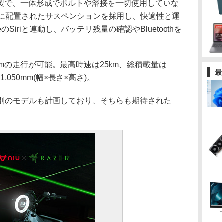
で、一体形成でボルトや溶接を一切使用していな
中に配置されたサスペンションを採用し、快適性と運
Siriと連動し、バッテリ残量の確認やBluetoothを
mの走行が可能。最高時速は25km、総積載量は
最
×1,050mm(幅×長さ×高さ)。
は別のモデルも計画しており、そちらも期待された