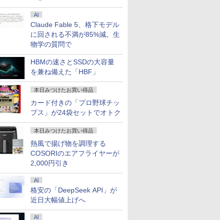
AI
Claude Fable 5、格下モデル
に回される不満が85%減。生
物学の質問で
HBMの速さとSSDの大容量
を兼ね備えた「HBF」
本日みつけたお買い得品
カード付きの「プロ野球チッ
プス」が24袋セットでオトク
本日みつけたお買い得品
熱風で揚げ物を調理する
COSORIのエアフライヤーが
2,000円引き
AI
格安の「DeepSeek API」が
近日大幅値上げへ
AI