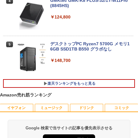
解像QHD(2160x1440) タッチパネル Cor
GMKtec GMK-K8 PLUS-32/1T-W11Pro
4
e i5-7300U vPro メモリ8GB SSD256GB
(8845HS)
Type-C HDMI Office Windows10 送料
無料 中古パソコン
￥124,800
￥19,800
デスクトップPC Ryzen7 5700G メモリ1
5
6GB SSD1TB B550 グラボなし
＼8月限定エントリーでP10倍／【中古】
5
ノートパソコン windows11 office付き
Lenovo レノボ ThinkPad L390 20NSS2
￥148,700
5A00 Core i5 8世代 メモリー8GB 高速S
SD256GB 整備済み品 pc win11 os 中古
パソコン すぐ使える オフィス付きPC 送
料無料
楽天ランキングをもっと見る
￥22,770
Amazon売れ筋ランキング
イヤフォン
ミュージック
ドリンク
コミック
＼500円OFFクーポンあり！／ モバイル
はなコミ！ ～となりにアイドル～ [ 大
1
1
モニター 15.6インチ 1080PフルHD ディ
場 花菜 ]
スプレイ VESA対応 コスパ デュアルモニ
ター サブモニター ゲーミングモニター
￥1,760
Google 検索で当サイトの記事を優先表示させる
Anker Soundcore P40i オフホワイト
BRUCE WAYNE feat. Flo Milli, ATL Jacob
【Amazon.co.jp限定】 い・ろ・は・す 2L P
薬屋のひとりごと 17巻 (デジタル版ビッグガ
ポータブルモニター 外付けモニター リモ
[Explicit]
ET ラベルレス ×8本
ンガンコミックス)
ートワーク IPS mini pc ミニPC 多デバ