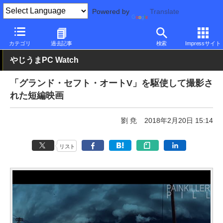
Powered by
Translate
PC Watch
ソフトウェア/アプリ
他ソフト/アプリ
その他
カテゴリ
過去記事
検索
Impressサイト
やじうまPC Watch
「グランド・セフト・オートV」を駆使して撮影さ
れた短編映画
劉 尭
2018年2月20日 15:14
リスト