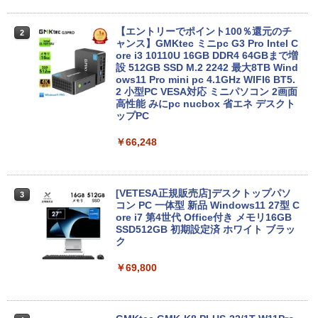
Panasonic CF-SV8RDAVS Core i5 836
【エントリーでポイント100％還元のチ
2
2
5U 1.6GHz/8GB/256GB(SSD)/Multi/12.1
ャンス】GMKtec ミニpc G3 Pro Intel C
W/WUXGA(1920x1200)/Win11 パーム変
ore i3 10110U 16GB DDR4 64GBまで増
色あり【中古】【20260729】
設 512GB SSD M.2 2242 最大8TB Wind
ows11 Pro mini pc 4.1GHz WIFI6 BT5.
2 小型PC VESA対応 ミニパソコン 2画面
￥13,300
高性能 みにpc nucbox 省エネ デスクト
ップPC
￥66,248
中古ノートパソコン 中古PC Windows11
3
Microsoft Office2024 SSD搭載 初期設
定済み 店長おまかせ 第7世代～第11世代
Core i3/i5 大容量 メモリー テンキ カメ
ラ ドライブ 選択可 Bluetooth 型落ちモ
[VETESA正規販売店]デスクトップパソ
3
デル ノートPC 有名メーカー
コン PC 一体型 新品 Windows11 27型 C
ore i7 第4世代 Office付き メモリ16GB
SSD512GB 初期設定済 ホワイト ブラッ
￥13,800
ク
￥69,800
タブレット/ノートパソコン 2in1PC 顔認
4
証対応Full HDカメラ＆指紋認証 Panaso
nic Let's note CF-XZ6 12.0型軽量 超高