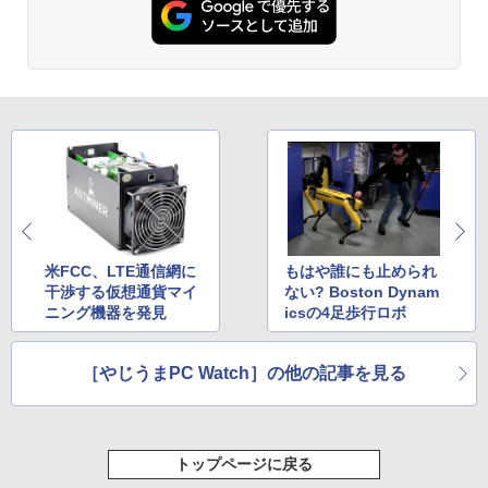
￥7,990
イス対応 ブラック
￥250
￥1,112
￥770
￥9,480
捕食 欲望をカネに変えるトクリュウ型
2
犯罪集団「ナチュラル」の闇 [ 清水 將裕
]
Anker Soundcore P31i ブラック
BRUCE WAYNE feat. Flo Milli, ATL Jacob
by Amazon 天然水 ラベルレス 500ml ×24本
異世界居酒屋「のぶ」(22) (角川コミックス・
[Explicit]
富士山の天然水 バナジウム含有 水 ミネラル
エース)
モニター 23.8インチ 1920×1080 FHD解
￥1,870
2
ウォーター ペットボトル 静岡県産 500ミリリ
￥5,990
像度 100Hzリフレッシュレート PCモニ
ットル (Smart Basic)
￥250
￥832
ター 薄型 サブモニター 在宅勤務 VESA
対応 HDMI VGA パソコンモニター チル
￥1,380
トpc/switch/ps4/ps5/xbox
異世界魔王と召喚少女の奴隷魔術（30）
3
【電子書籍】[ 福田直叶 ]
Anker Soundcore Liberty 5 アプリコットピ
On My Road (Stadium ver.)
ONE PIECE モノクロ版 115 (ジャンプコミッ
￥11,980
ンク
クスDIGITAL)
by Amazon 炭酸水 ラベルレス 500ml ×24本
米FCC、LTE通信網に
もはや誰にも止められ
￥792
強炭酸水 ペットボトル 500ミリリットル (Sm
￥250
干渉する仮想通貨マイ
ない? Boston Dynam
art Basic)
￥-
￥594
ニング機器を発見
icsの4足歩行ロボ
【タッチ式選べる 携帯式】モバイルモニ
3
￥1,625
ター 14インチ フルHD IPSパネル 非光沢
タッチ式/非タッチ式選択可能 Type-C対
追放された転生王子、『自動製作』スキ
4
［やじうまPC Watch］の他の記事を見る
応 HDMI VESA対応 モニター 持ち運び
【2026年アップグレード版】AOKIMI ワイヤ
On My Road (Stadium ver.)
HUNTER×HUNTER モノクロ版 39 (ジャンプ
ルで領地を爆速で開拓し最強の村を作っ
サブディスプレイ デュアルモニター テレ
レスイヤホン bluetooth イヤホン V12 小型
コミックスDIGITAL)
てしまう〜最強クラフトスキルで始め
by Amazon 天然水ラベルレス 2L×9本
ワーク ミニPC対応 EVICIV
軽量 ブルートゥースHi-Fi 最大36時間再生 ぶ
る、楽々領地開拓スローライフ〜（8）
￥250
るーとゅーす コードレス ENCノイズキャン
【電子書籍】[ 熊乃げん骨 ]
￥572
￥1,117
セリング 自動ペアリング Type-C充電 マイク
￥11,999
トップページに戻る
付き 防水 タッチ式音量調整 スポーツ/通勤/通
￥792