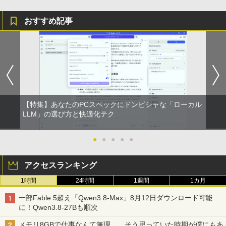
学/WEB会議(ホワイト)
BUGS LIFE
スーパーの裏でヤニ吸うふたり 9巻 (デジタル
おすすめ記事
￥1,964
Acer 27インチ フルHD 144Hz 1ms(VR
版ビッグガンガンコミックス)
コカ・コーラ やかんの麦茶 from 爽健美茶 ラ
4
B) IPS 非光沢 sRGB 99% AMD FreeSyn
異世界ウォーキング（14） 【電子書籍】
ベルレス 650mlPET×24本
￥250
5
c ブラックブースト VRB対応 ブルーライ
[ あるくひと ]
￥810
ト低減 HDMI 1.4 DisplayPort v1.2 スピ
Xiaomi シャオミ REDMI Buds 8 Lite ワイヤ
￥2,009
ーカー・ヘッドホン端子 Acer Display
レスイヤホン Bluetooth 5.4 ノイズキャンセ
￥792
Widget 6軸カラー調整 VESAマウント対
リング ANC 36時間再生
応 Nitro ゲーミングモニター QG271P6b
mipx
￥2,980
￥16,600
【特集】あなたのPCスペックにドンピシャな「ローカル
LLM」の選び方と快適化テク
5年間フル保証ディスプレイ 243B9/11 [2
●
●
●
●
●
5
3.8型ワイド液晶ディスプレイ 5年フル保
証(USB-C)]
アクセスランキング
￥16,980
1時間
24時間
1週間
1カ月
一部Fable 5超え「Qwen3.8-Max」8月12日ダウンロード可能
に！Qwen3.8-27Bも順次
メモリ8GBで仕事なんて無理……そう思っていた時期が僕にもあ