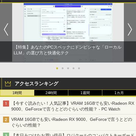
￥3,480
調整 VESA Freesync スピーカー内蔵 kk
smart 最強配送 HG-215
￥12,399
【特集】あなたのPCスペックにドンピシャな「ローカル
LLM」の選び方と快適化テク
●
●
●
●
●
アクセスランキング
1時間
24時間
1週間
1カ月
【今すぐ読みたい！人気記事】VRAM 16GBでも安いRadeon RX
9000、GeForceで言うとどのぐらいの性能？ - PC Watch
VRAM 16GBでも安いRadeon RX 9000、GeForceで言うとどの
ぐらいの性能？
【本日みつけたお買い得品】ロジクールのコンパクトキーボード