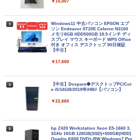
￥15,007
￥18,600
Windows11 中古パソコン EPSON エプ
3
ソン Endeavor ST20E Celeron N3160
【超軽量2in1 タッチパネル】中古 ノー
メモリ8GB HDD500GB 18.5インチ ディ
3
トパソコン TOSHIBA 型落ち dynabook
スプレイ マウス キーボード WPS Office
VC72 第7世代 Core i5 メモリ8GB SSD2
付き オフィス デスクトップ 90日保証
56GB 12.5型フルHD Windows11 MS Of
【中古】
fice付き 軽量 持ち運び便利 WiFi Blueto
oth Type-C USB3.0 安心保証
￥17,600
￥20,800
【中古】Dospara◆デスクトップPC/Cor
4
e i5/16GB/2019年/HB//【パソコン】
【★最大100%ポイント】富士通 LIFEBO
4
OK U938/第7世代 Core i5/メモリ:4GB/8
￥22,660
GB/12GB/SSD:128GB/256GB/512GB/1
TB/Wi-fi/Bluetooth/13.3型 フルHD/カメ
ラ/Office/HDMI/USB-C/USB3.0/パソコン
中古PC 中古ノートパソコン Windows11
hp Z420 Workstation Xeon E5-1660 3.
5
￥16,800
3GHz 16GB 128GB(SSD)+500GB(HDD)
Quadro K600 DVD+-RW Windows7 Pro