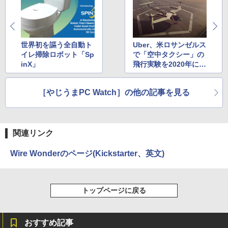
￥1,112
￥8,490
【特典】GIANNA HOMMES ISSUE05 co
3
ver 山中柔太朗(B4サイズ両面ピンナッ
Anker Soundcore Liberty 5 ミッドナイトブ
On My Road (Stadium ver.)
ONE PIECE モノクロ版 115 (ジャンプコミッ
プ)
ラック
クスDIGITAL)
by Amazon 天然水ラベルレス 2L×9本
アイ・オー・データ機器 ワイド液晶ディ
世界初を謳う全自動ト
Uber、米ロサンゼルス
3
￥250
スプレイ 23.8型/LCD-A241DB
￥2,200
イレ掃除ロボット「Sp
で「空中タクシー」の
￥14,990
￥594
￥1,117
inX」
飛行実験を2020年に実
￥12,370
施
転生したら第七王子だったので、気まま
［やじうまPC Watch］の他の記事を見る
4
【2026年アップグレード版】AOKIMI ワイヤ
On My Road (Stadium ver.)
HUNTER×HUNTER モノクロ版 39 (ジャンプ
に魔術を極めます（24） 【電子書籍】[
レスイヤホン bluetooth イヤホン V12 小型
コミックスDIGITAL)
by Amazon 炭酸水 ラベルレス 500ml ×24本
石沢庸介 ]
【当日発送】I-O DATA アイ・オー・デー
4
軽量 ブルートゥースHi-Fi 最大36時間再生 ぶ
強炭酸水 ペットボトル 500ミリリットル (Sm
￥250
タ 5年保証 3辺フレームレス&広視野角A
るーとゅーす コードレス ENCノイズキャン
art Basic)
￥572
DSパネル 23.8型ワイド液晶 ブラック 24
￥825
セリング 自動ペアリング Type-C充電 マイク
関連リンク
インチ相当 PCモニター LCD-A241DB L
付き 防水 タッチ式音量調整 スポーツ/通勤/通
￥1,625
CDA241DB 【NE直】
学/WEB会議(ホワイト)
Wire Wonderのページ(Kickstarter、英文)
BUGS LIFE
スーパーの裏でヤニ吸うふたり 9巻 (デジタル
￥12,720
【3千円以上送料無料】新装版 沈黙の艦
5
￥1,964
版ビッグガンガンコミックス)
コカ・コーラ やかんの麦茶 from 爽健美茶 ラ
隊 全16巻セット
ベルレス 650mlPET×24本
￥250
￥810
トップページに戻る
￥22,660
Xiaomi シャオミ REDMI Buds 8 Lite ワイヤ
￥2,009
モニター 21.5インチ 黒 白 100Hz ゲーミ
5
レスイヤホン Bluetooth 5.4 ノイズキャンセ
ングモニター【1ms応答 2mmベゼルレ
リング ANC 36時間再生
ス】pcモニター 1920*1080 FHD パソコ
おすすめ記事
ン モニター VA非光沢 4000:1 HDMI 角度