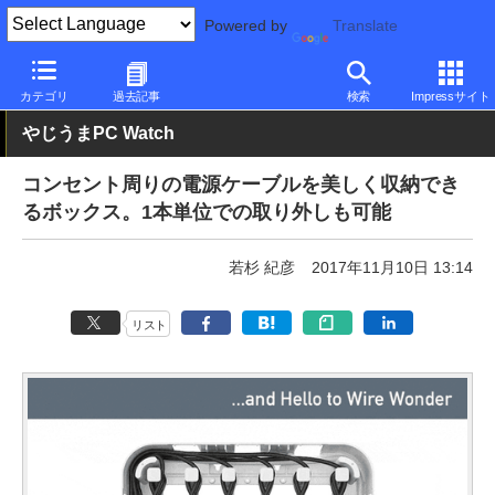
Powered by
Translate
PC Watch
半導体/周辺機器
アクセサリ
その他
カテゴリ
過去記事
検索
Impressサイト
やじうまPC Watch
コンセント周りの電源ケーブルを美しく収納でき
るボックス。1本単位での取り外しも可能
若杉 紀彦
2017年11月10日 13:14
リスト