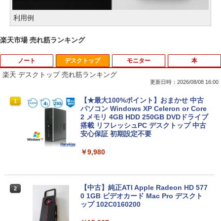
利用例
楽天市場 売れ筋ランキング
ノート
デスクトップ
モニター
本
楽天 デスクトップ 売れ筋ランキング
更新日時：2026/08/08 16:00
中古パソコン | Dell | Latitude 3590 | Wi
【★最大100%ポイント】おまかせ 中古
1
1
ndows11 | ノートPC | 一年保証 | 第8世
パソコン Windows XP Celeron or Core
代 | Core i5 8250U 1.6(〜最大3.4)GHz |
2 メモリ 4GB HDD 250GB DVDドライブ
MEM:8GB | SSD:256GB(新品) | 光学ド
搭載 リフレッシュPC デスクトップ 中古
ライブ:非搭載 | 無線LAN:あり | Webカ
安心保証 初期設定不要
メラ内蔵 | テンキー | Win11Pro64Bit | A
Cアダプター付属
￥9,980
￥18,000
【中古】純正ATI Apple Radeon HD 577
2
0 1GB ビデオカード Mac Pro デスクト
【中古】 マウスコンピューター m-Book
ップ 102C0160200
2
SSD搭載 Core i5 7200U Windows11 Ho
me Wi-Fi 長期保証 [95023]