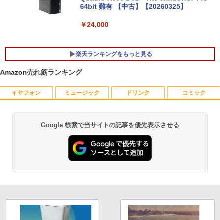
64bit 難有 【中古】【20260325】
【全商品10%OFF+P5倍】HP 250 G7 第
￥24,000
5
8世代 Core i5 Windows11 Pro メモリ 8
GB 16GB SSD 256GB 512GB 15型 テン
キー WEBカメラ DVDマルチ HDMI USB
楽天ランキングをもっと見る
3.1WPS Office 2 中古ノートPC 中古パ
ソコン ノートPC 中古ノートパソコン
Amazon売れ筋ランキング
￥26,400
イヤフォン
ミュージック
ドリンク
コミック
【おまかせ】モニター 23インチ 1920x1
オレンジページ 2026 10/17号増刊＜グレ
1
1
080 フルHD HDMI PCモニター 中古ディ
ー＞ [雑誌]
スプレイ
￥1,689
Google 検索で当サイトの記事を優先表示させる
Anker Soundcore P40i オフホワイト
BRUCE WAYNE feat. Flo Milli, ATL Jacob
by Amazon 天然水 ラベルレス 500ml ×24本
薬屋のひとりごと 17巻 (デジタル版ビッグガ
￥6,600
[Explicit]
富士山の天然水 バナジウム含有 水 ミネラル
ンガンコミックス)
ウォーター ペットボトル 静岡県産 500ミリリ
￥7,990
ットル (Smart Basic)
￥250
￥770
送料無料【中古】剣客商売 1〜54巻 まで
【500円クーポン＋ポイント最大31.5%還
2
2
￥1,380
の全巻セット SPコミックス 大島やすい
元！】モバイルモニター 15.6 インチ FH
ち リイド社（青年コミック）
D 1920×1080 1080P Fast IPS パネル 非
Anker Soundcore P31i ブラック
BRUCE WAYNE feat. Flo Milli, ATL Jacob
異世界居酒屋「のぶ」(22) (角川コミックス・
光沢 1000:1 高コントラスト 超軽量 600
[Explicit]
エース)
【Amazon.co.jp限定】 い・ろ・は・す 2L P
g スピーカー内蔵 Type-C/HDMI 接続 PS
￥22,000
ET ラベルレス ×8本
￥5,990
5/Switch/PC/スマホ対応
￥250
￥832