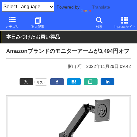
Powered by
Translate
PC Watch
半導体/周辺機器
その他
カテゴリ
過去記事
検索
Impressサイト
本日みつけたお買い得品
Amazonブランドのモニターアームが3,494円オフ
影山 巧
2022年11月29日 09:42
リスト