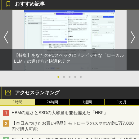
おすすめ記事
【特集】あなたのPCスペックにドンピシャな「ローカル
LLM」の選び方と快適化テク
●
●
●
●
●
アクセスランキング
1時間
24時間
1週間
1カ月
HBMの速さとSSDの大容量を兼ね備えた「HBF」
【本日みつけたお買い得品】モトローラのスマホが約1万7,000
円で購入可能