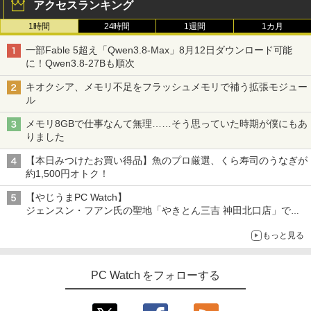
アクセスランキング
1時間
24時間
1週間
1カ月
一部Fable 5超え「Qwen3.8-Max」8月12日ダウンロード可能
に！Qwen3.8-27Bも順次
キオクシア、メモリ不足をフラッシュメモリで補う拡張モジュー
ル
メモリ8GBで仕事なんて無理……そう思っていた時期が僕にもあ
りました
【本日みつけたお買い得品】魚のプロ厳選、くら寿司のうなぎが
約1,500円オトク！
【やじうまPC Watch】
ジェンスン・フアン氏の聖地「やきとん三吉 神田北口店」で
「ご来店記念コース」を娘と堪能
もっと見る
～コース名を変更したのはNVIDIAに怒られたからではない
PC Watch をフォローする