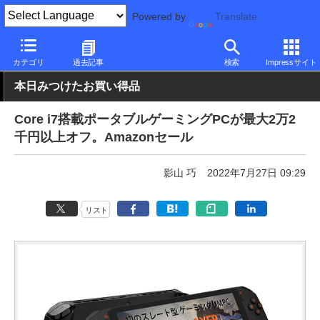
Powered by
Translate
PC Watch
パソコン/タブレット/スマートフォン
NUC/小型パソコ
カテゴリ
過去記事
検索
Impressサイト
本日みつけたお買い得品
Core i7搭載ポータブルゲーミングPCが最大2万2
千円以上オフ。Amazonセール
影山 巧
2022年7月27日 09:29
リスト