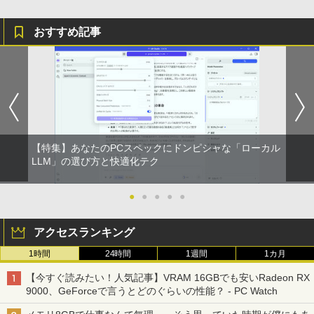
おすすめ記事
【特集】あなたのPCスペックにドンピシャな「ローカル
LLM」の選び方と快適化テク
●
●
●
●
●
アクセスランキング
1時間
24時間
1週間
1カ月
【今すぐ読みたい！人気記事】VRAM 16GBでも安いRadeon RX
9000、GeForceで言うとどのぐらいの性能？ - PC Watch