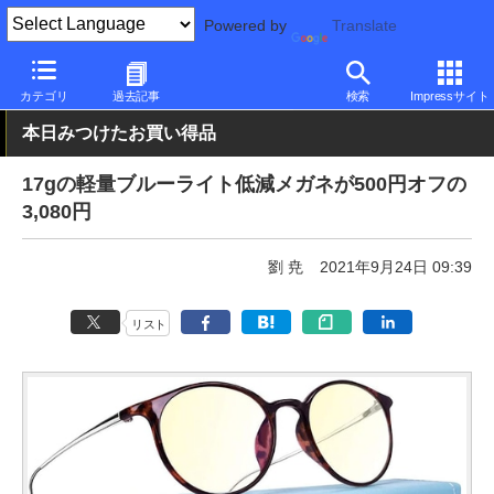
Powered by
Translate
PC Watch
半導体/周辺機器
その他
カテゴリ
過去記事
検索
Impressサイト
本日みつけたお買い得品
17gの軽量ブルーライト低減メガネが500円オフの
3,080円
劉 尭
2021年9月24日 09:39
リスト