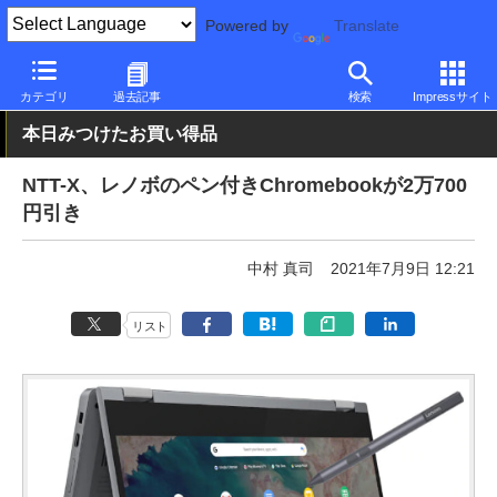
Powered by
Translate
PC Watch
パソコン/タブレット/スマートフォン
2in1
Lenovo
カテゴリ
過去記事
検索
Impressサイト
本日みつけたお買い得品
NTT-X、レノボのペン付きChromebookが2万700
円引き
中村 真司
2021年7月9日 12:21
リスト