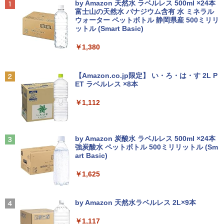
Anker Soundcore P40i オフホワイト
BRUCE WAYNE feat. Flo Milli, ATL Jacob
by Amazon 天然水 ラベルレス 500ml ×24本
在宅勤務 学生向け 初期設定不要 店長お
付き サブモニターにおすすめ 動作確認済
[Explicit]
富士山の天然水 バナジウム含有 水 ミネラル
まかせ中古厳選 ノートPC ノート パソコ
み 30日保証 送料無料
ウォーター ペットボトル 静岡県産 500ミリリ
￥7,990
ン 中古PC 在宅ワーク オフィス 中古
ットル (Smart Basic)
￥250
￥3,900
￥11,980
夢をかなえるゾウ 子ども版1 おかしな
2
￥1,380
神様ガネーシャとひみつの教え [ 水野敬
也 ]
Anker Soundcore P31i ブラック
BRUCE WAYNE feat. Flo Milli, ATL Jacob
【期間限定10%OFFクーポン 8/12 10時
2
[Explicit]
【Amazon.co.jp限定】 い・ろ・は・す 2L P
【期間限定破格金額！】新生活 新古品 W
まで】 モニター 21.5型 液晶ディスプレ
￥1,650
2
ET ラベルレス ×8本
￥5,990
in11搭載 パソコンノートパソコンoffice
イ ベゼル ディスプレイ 液晶モニター PC
￥250
付き 初心者向けノートPC 初期設定済 1
モニター 壁掛け フリッカーレス FreeSy
￥1,112
5.6型 インテル高速CPU ランダムで発送
nc 21.5インチ 角度調節 FullHD ブルー
メモリ4GB～ 高速SSD1TB 最大 フルHD
ライトカット VAパネル VESAフル FHD
【中古】 ホルトハウス房子のお菓子
3
Webカメラ zoom 軽量薄型 無線 型番更
ノングレア MAXZEN JM22CH02
新で在庫処分
Anker Soundcore Liberty 5 ミッドナイトブ
見知らぬ糸
￥20,585
ラック
by Amazon 炭酸水 ラベルレス 500ml ×24本
￥9,480
強炭酸水 ペットボトル 500ミリリットル (Sm
￥12,980
￥250
art Basic)
￥14,990
￥1,625
【3年保証】PS5対応 23.8型 液晶モニタ
3
■Apple MacBook Retina 12インチ 201
ー フルHD IPS リフレッシュレート 100H
オレンジページ 2026 10/17号増刊＜グレ
3
4
7 A1534 Core m3 1.2GHz 8GB ローズゴ
z VESA 対応 スピーカー HDMI VGA モニ
【2026年アップグレード版】AOKIMI ワイヤ
On My Road (Stadium ver.)
ー＞ [雑誌]
ールド 初期化済み 動作確認済み2638003
ター 液晶 液晶モニター 液晶ディスプレ
レスイヤホン bluetooth イヤホン V12 小型
by Amazon 天然水ラベルレス 2L×9本
イ 23.8インチ パソコンモニター 新品 Fe
軽量 ブルートゥースHi-Fi 最大36時間再生 ぶ
￥250
￥1,689
uVision FSID24BF0SI フュービジョン
るーとゅーす コードレス ENCノイズキャン
￥18,594
￥1,117