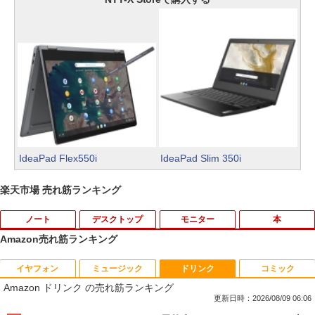
IdeaPad Flex550i
IdeaPad Slim 350i
楽天市場 売れ筋ランキング
ノート
デスクトップ
モニター
本
Amazon売れ筋ランキング
イヤフォン
ミュージック
ドリンク
コミック
中古ノートパソコン インテル Celeron C
【マラソンセール期間中ポイント5倍】
【 限定生産・特典つき 】YUZURU2027
1
1
1
Amazon ドリンク の売れ筋ランキング
ore i5 Windows11 Pro Office 2024付き
【まとめ買いでお得】 中古モニター 18.5
羽生結弦カレンダー壁掛け版 [ 能登 直 ]
メモリ4GB/8GB/16GB選択可 SSD128G
インチ WXGA 1366x768 ノングレア DE
更新日時：2026/08/09 06:06
B/1TB選択可 15.6型 テンキー ビジネス
LL E1916H DisplayPort VGA ケーブル
￥5,170