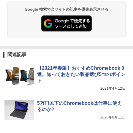
Google 検索で当サイトの記事を優先表示させる
￥832
ONE PIECE モノクロ版 115 (ジャンプコミッ
クスDIGITAL)
￥594
関連記事
【2021年春版】おすすめChromebook 8
HUNTER×HUNTER モノクロ版 39 (ジャンプ
選。知っておきたい製品選び5つのポイン
コミックスDIGITAL)
ト
￥572
2021年4月12日
5万円以下のChromebookは仕事に使え
スーパーの裏でヤニ吸うふたり 9巻 (デジタル
るのか?
版ビッグガンガンコミックス)
2020年8月11日
￥810