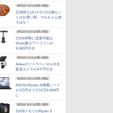
画
本日みつけたお買い得品
日清焼そばU.F.O.の12個セッ
Fクーポ
L Optiplex 3070 第9
 IPS液晶
PHILIPS 27型ワイドデ
★Office付き＼三年保
＼新品・DVDドライブ付き／デスクト
【1,000円クーポン＋ポ
中古ノートパソコン
☆240Hz新発売！楽天1
良品 フルHD 15.6イン
中古パソコン 一体型 富士通
MS Office
モバイルモ
トがお買い得。マルちゃん焼
カメラ＆テ
Windows11搭載 Office付
デスクト
ィスプレイ
証／ ノートパソコン パ
ップパソコン office付き デスクトップ
イント最大31.5%還
Windows11 Office付
位！23.8インチ 240Hz
チ Lenovo ThinkPad
ESPRIMO FH90/E2 FMVF
｜中古ノー
ニター 15
そばも！
ノートパ
 SSD256GB コンパクト
273V5LHAB/11ステレ
ソコン 新品 Office付き
PC Windows 11pro 初期設定済み デス
元！】モニター 27イン
｜Core i5 第8世代 メモ
ゲーミング モニター
L15 Gen3 Type-21C3
Windows11 第10世代 Cor
Dynabook
ミングモニ
インチ
小型デスクトップパソコン
IPS 箱潰
オスピーカー搭載 液晶
Windows11搭載 14
クトップパソコン インテル 【メモリ
チ 液晶ディスプレイ
リ 8GB SSD 256GB｜
24.5インチ 27インチ
Windows11 10コア 卓
16GB 1TB SSD256GB 2
i5 第11世代
高画質 US
￥12,800
￥35,980
￥69,800
￥16,979
￥39,800
￥11,999
￥48,389
￥108,000
￥51,800
￥24,800
本日みつけたお買い得品
メモリ
在宅勤務 学生向け ビジ
モニターVGA/DVI-D/
15.6 17インチ 型 第13
8GB+ 512GB高速SSD】 Intel Core i5
WQHD(2560×1440)
NEC VersaPro VRM16
【240Hz/144Hz/120Hz/100Hz】
越性能 第12世代Core
Office付き ブルーレイ W
メモリ 16G
minihdm
5 第8世代
USB Wi-Fi対応
HDMI 送料無料 一ヶ月
世代CPU intel N3450
4コア USB3.0 typec SDカードリーダ
144Hz VAパネル ブル
｜フルHD 15.6インチ
1ms HDMI フルHD
i5-1235u /メモリ-8GB
線LAN Bluetooth 3ヶ月保
256GB 13
軽量 薄型
2方向同時に送風可能な
ffice付き
保証
Core i7 i5 i3 i9 メモリ
ー 初心者
ーライト軽減
中古パソコン 中古 ノー
VA/IPS 非光沢 1ms応答
/爆速NVMe式PCIE4.0
中古
1,920×1,08
アイリスオー
Shark製タワーファンが
DELL
6~32gb
FreeSync & G-Sync
トパソコン テンキー
2mm狭額縁 液晶 pcモ
256GB-SSD /カメラ 無
Windows1
EF164S-B 
9,940円引き
00 中古ノ
ssd128~2048gb WEB
サポート オフィス＆カ
Wi-Fi タイプC 無線
ニター パソコンモニタ
線Wi-Fi6 Office付き
WEBカメ
PC パソ
カメラ 大容量 大画面
ジュアルゲーミング対
Bluetooth セキュリテ
ー HDR/チルト/スピー
Win11【中古ノートパ
Thunderbo
本日みつけたお買い得品
7
8
9
10
トPC 中
zoom 軽量 小型 初心者
応 129%sRGB 高色域
ィ搭載｜Microsoft
カー内蔵 kksmart
ソコン 中古パソコン
Bluetooth
1TB メ
向け 在宅勤務 AI
対応 KTC H27T27S
Office 互換 オフィス付
中古PC】送料無料 あ
整備済み 中
Ankerのソーラーパネル付き
中古パソコ
き｜
す楽対応 即日発送
パソコン 
監視カメラが4千円引き
本日みつけたお買い得品
ASUSのRyzen AI搭載ノート
が3万円オフで15万9,800円
竜_乗りも
世界で一番やさしい会
るるぶ くまのプーさん
お経に記された宝のあ
2026年版
に
議の教科書 [ 榊巻亮 ]
（諸書籍） [ JTBパブ
りか 仏教レコード [
バイザー資
リッシング ]
三木大雲 ]
公式テキス
￥1,760
本日みつけたお買い得品
（家電製品
￥2,860
￥1,650
￥3,300
格シリーズ）
32GBメモリのRyzen 9