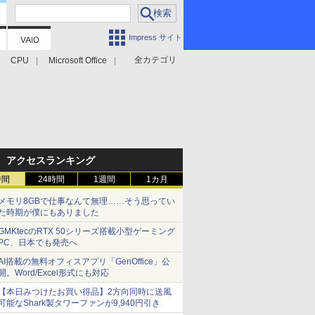
Impress サイト
全カテゴリ
CPU
Microsoft Office
アクセスランキング
時間
24時間
1週間
1カ月
メモリ8GBで仕事なんて無理……そう思ってい
た時期が僕にもありました
GMKtecのRTX 50シリーズ搭載小型ゲーミング
PC、日本でも発売へ
AI搭載の無料オフィスアプリ「GenOffice」公
開。Word/Excel形式にも対応
【本日みつけたお買い得品】2方向同時に送風
可能なShark製タワーファンが9,940円引き