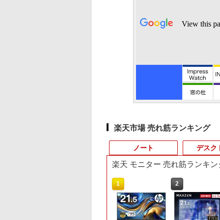
楽天市場 売れ筋ランキング
ノート
デスク
楽天 モニター 売れ筋ランキン
8
10
10
1
1
1
2
2
2