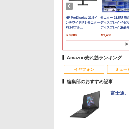
ト
0Hz新発売！楽天1
 フルHD 15.6イン
中古パソコン 一体型 富士通 FMV
MS Office 2024 H&B
モバイルモニター pcモ
中古 ノートパソコン
HP(Inc.) M9L89A
HP ProDisplay 21.5イ
【1500円OFFクーポ
中古パソコン | Dell |
モニター 21.5型 液
ップ
3.8インチ 240Hz
enovo ThinkPad
ESPRIMO FH90/E2 FMVF90E2B
｜中古ノートパソコン
ニター 15.6インチ ゲー
Windows11搭載
ンチワイドIPS モニター
ン】【テンキー&DV
OptiPlex 3040 SFF |
ディスプレイ ベゼ
￥9,730
 デス
ミング モニター
 Gen3 Type-21C3
Windows11 第10世代 Core i7 メモリ
Dynabook G83 Core
ミングモニター 安い
Office付き NEC
P224/フル
ドライブ】中古ノー
Windows11 | デス
ディスプレイ 液晶
リ
5インチ 27インチ
dows11 10コア 卓
16GB 1TB SSD256GB 27インチ
i5 第11世代 1135G7U
高画質 USB-C
VKT16M7 第8世代
HD（1920x1080）/HDMI、
パソコン 中古パソコ
ップ | 一年保証 | 第
ター PCモニター 壁
999
,389
￥108,000
￥51,800
￥24,800
￥26,800
￥8,888
￥17,800
￥9,980
￥9,480
i5
Hz/144Hz/120Hz/100Hz】
能 第12世代Core
Office付き ブルーレイ Webカメラ 無
メモリ 16GB SSD
minihdmi カバー付き
Core i5 14型 メモリ
VGA、
15.6インチ SSD128
代 | Core i5 6500
け フリッカーレス
ダ
 HDMI フルHD
1235u /メモリ-8GB
線LAN Bluetooth 3ヶ月保証 wd2628
256GB 13.3型 FHD
軽量 薄型 ノングレア
8GB SSD256GB 初期
DisplayPort/VESA規格/
メモリ8GB Core i5 
3.2(～最大3.6)GHz |
FreeSync 21.5イン
IPS 非光沢 1ms応答
NVMe式PCIE4.0
中古
1,920×1,080
アイリスオーヤマ DP-
設定済み 薄型 軽量
スリムベゼル/フリッカ
世代 Microsoft Offi
MEM:8GB |
角度調節 FullHD 
狭額縁 液晶 pcモ
GB-SSD /カメラ 無
Windows11 Office付
EF164S-B *
WEBカメラ 整備済み品
ーフリー/ブルーライト
付き Windows11 富
HDD:500GB | DVD-
ーライトカット VA
ー パソコンモニタ
-Fi6 Office付き
WEBカメラ
ノートPC
軽減/HDMI搭載モニタ
通 Lifebook A747 
ROM | Win11Pro64B
ネル VESAフル FH
Amazon売れ筋ランキング
DR/チルト/スピー
n11【中古ノートパ
Thunderbolt HDMI
ー/Switch PS対応(再生
トパソコン 中古 PC 
| VGAなしモデル
ングレア MAXZEN
10
1
2
蔵 kksmart
ン 中古パソコン
Bluetooth 無線 Wi-Fi
中古品)
ソコン 中古ノートP
JM22CH02
イヤフォン
ミュー
PC】送料無料 あ
整備済み 中古PC 中古
SSD1TB メモリ16G
対応 即日発送
パソコン オフィス付き
編集部のおすすめ記事
富士通、
に記された宝のあ
2026年版 家電製品アド
日本人に適した審美修
ゆるキャン△ 19 
 仏教レコード [
バイザー資格 生活家電
復治療の理論と実際 [
んがタイムKRコミ
大雲 ]
公式テキスト＆問題集
貞光謙一郎 ]
ス フォワードコミ
（家電製品協会 認定資
クス） [ あfろ ]
650
￥3,300
￥17,600
￥913
格シリーズ） [ 一般財
Anker Soundcore
BRUCE WAYNE feat.
by Amazon 天然水
薬屋のひとりごと 17
Anker Soundcore
BRUCE WAYNE feat
【Amazon.co.jp限
異世界居酒屋「の