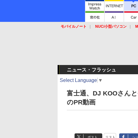
モバイルノート
NUC/小型パソコン
M
SSD
キーボード
マウス
ニュース・フラッシュ
Select Language
▼
富士通、DJ KOOさんと
のPR動画
ポスト
リスト
シ