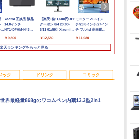
晶
最大180日保証｜第10
【今だけ】全品ポイン
Yoothi 互換品 液晶
【新品】【楽天1
HP ProDesk 400 G7
【楽天1位!1,600円OFF
【楽天1位常連】【新
中古美品 フルHD 23.8
モニター 21.5イン
【1500円OF
中古ミニPC DEL
10.1型WXGA
D
ル
世代｜中古ノートパソ
ト10倍 お買い物マラソ
14.0インチ
位！】ノートパソコン
SFF Core i3-10100 /
クーポン 8/4 20:00-
品】 2026年最新モデル
インチ液晶一体型
チ/23.8インチ/27イン
ン】【WEB
世代Core i3 
USB-C接続 
ト
クト
モニ
コン Windows11
ン★8/4～8/11★中古パ
NT140FHM-N43
新品第13世代CPU搭載
DDR4メモリ8GB /
8/11 01:59】Xiaomi
ノートパソコン パソコ
Fujitsu ESPRIMO
チ フルhd 高画質
ンキー付き】
き メモリ8GB
ップモニター
ン
6世
掛
office付き｜Core i3 第
ソコン デスクトップ
NT140FHM-N44
ノートPC Office付き
SSD256GBWin11Pro
Monitor A24i 2026 デ
ン JIS 日本語キーボー
K558/B (FMVK10001) /
100Hz VA ノングレア
ソコン 15.6
省スペース 
LCD10HCVA-
￥29,800
￥22,800
￥9,800
￥29,800
￥28,800
￥12,580
￥33,680
￥29,990
￥11,980
￥24,800
￥29,980
￥12,500
GB
10世代｜メモリ8GB
PC FUJITSU
NT140FHM-N45 交換
ノートパソコン 初心者
64bit 搭載 【中古】 デ
ィスプレイ 1080P 23.8
ド 第14世代CPU搭載
Windows11/ 超高性能
非光沢 スピーカー内蔵
SSD512GB 
初期設定済み 
れ品
第7
チ
SSD256GB｜15.6イン
ESPRIMO Q558/B
用 FullHD 1920x1080
向け Windows11 初期
スクトップパソコン
インチ 144Hzリフレッ
Windows11 第13世代
第9世代Core i5-9500T/
3年保証 ディスプレイ
16GB Corei
ネス用 HDMI 
楽天ランキングをもっと見る
ce
ブル
チ｜メーカー選択可能
Core i5 9500T メモリ
IPS LED LCD 液晶デ
設定済 Webカメラ
シュレート sRGB99%
CPU搭載 14.1/15.6イン
8GB/ 爆速256GB-SSD/
パソコンモニター PC
Microsoft O
士
パ
｜整備済み 中古パソコ
8GB 中古SSD 2.5イン
ィスプレイ 修理交換用
zoom 日本語キーボー
1670万色 300nits ΔE
チワイド液晶 フルHD
Office付き/ Win11【デ
モニター フルハイビジ
Windows11 
ノー
it
Dノ
ン｜Microsoft office
チ256GB Windows11
液晶パネル
ド 14.1型 Intel
＜1 低ブルーライト 大
cpu N95/N5095/N3450
スクトップ 中古パソコ
ョン 21インチ 液晶モ
Latitude 35
パ
2019搭載｜ノートパソ
Pro 64bit【送料無料】
Celeron メモリ8GB
画面 TÜV認証 目にや
メモリ 8GB 12GB
ン 中古PC】税込送料
ニター アイリスオーヤ
ートパソコン 
3
4
5
6
C
コン｜中古パソコン｜
【1年保証】
SSD1TB(最大) 大容量
さしい 調整可能なスタ
16GB 32GB SSD
無料 あす楽対応 即日
マ DT-JF *
コン 中古ノー
ジック
ドリンク
コミック
B
パソコン｜中古ノート
バッテリービジネス 大
ンド VESA
128GB 256GB 512GB
発送（Windows10も
古PC 最大SSD
PC｜ノートPC
学生 プレゼント 学生
1TB USB3.0 初期設定
対応可能/ Win10）
モリ32GB 
向け
済
ン フルHD
世界最軽量868gのワコムペン内蔵13.3型2in1
（ま
九条の大罪（17） 【電
ちいかわ なんか小さ
うごく！あそべる！
図鑑NEO_恐
ック
子書籍】[ 真鍋昌平 ]
くてかわいいやつ
超かんたん工作（全6
の_2冊セット
ッ
（4） （ワイドKC） [
巻） （0） [ ヒダ オ
￥759
￥4,840
ナガノ ]
サム ]
￥1,210
￥19,140
.
Anker Soundcore
On My Road
by Amazon 天然水
HUNTER×HUNTER
【2026年アップグレ
BUGS LIFE
コカ・コーラ やかん
スーパーの裏でヤニ
Xiaomi シャオミ
On My Road
by Amazon 炭酸水 ラ
ONE PIECE モノクロ