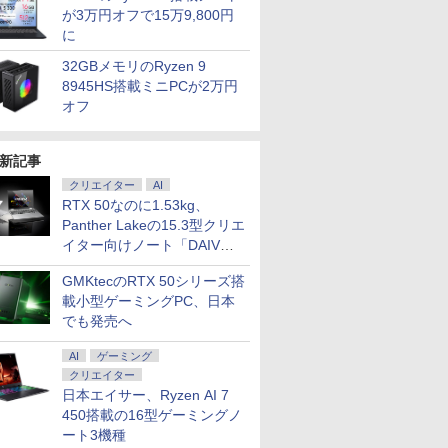
が3万円オフで15万9,800円
に
32GBメモリのRyzen 9
8945HS搭載ミニPCが2万円
オフ
新記事
クリエイター
AI
RTX 50なのに1.53kg、
Panther Lakeの15.3型クリエ
イター向けノート「DAIV
Z5」
GMKtecのRTX 50シリーズ搭
載小型ゲーミングPC、日本
でも発売へ
AI
ゲーミング
クリエイター
日本エイサー、Ryzen AI 7
450搭載の16型ゲーミングノ
ート3機種