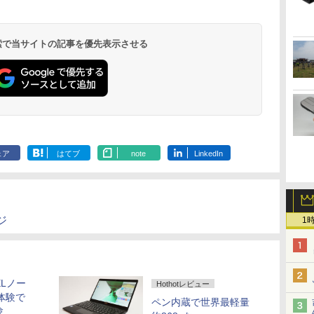
Liberty 5 ミッドナイ
(Stadium ver.)
ラベルレス 2L×9本
モノクロ版 39 (ジャ
ード版】AOKIMI ワ
の麦茶 from 爽健美
吸うふたり 9巻 (デジ
REDMI Buds 8 Lite ワ
(Stadium ver.)
ベルレス 500ml ×24本
版 115 (ジャンプコミ
￥250
トブラック
ンプコミックス
イヤレスイヤホン
茶 ラベルレス
タル版ビッグガンガ
イヤレスイヤホン
強炭酸水 ペットボトル
ックスDIGITAL)
￥250
￥1,117
￥250
DIGITAL)
bluetooth イヤホン
650mlPET×24本
ンコミックス)
Bluetooth 5.4 ノイズ
500ミリリットル
￥14,990
￥572
￥1,964
￥1,653
￥810
￥2,980
￥1,625
￥594
 検索で当サイトの記事を優先表示させる
V12 小型軽量 ブルー
キャンセリング ANC
(Smart Basic)
トゥースHi-Fi 最大
36時間再生
36時間再生 ぶるーと
ゅーす コードレス
ENCノイズキャンセ
リング 自動ペアリン
グ Type-C充電 マイ
ク付き 防水 タッチ式
音量調整 スポーツ/通
勤/通学/WEB会議(ホ
ェア
はてブ
note
LinkedIn
ワイト)
ジ
1
ELノー
Hothotレビュー
体験で
ペン内蔵で世界最軽量
験