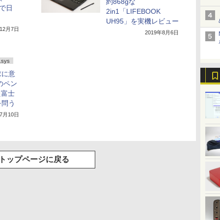
約868gな
原で日
2in1「LIFEBOOK
UH95」を実機レビュー
年12月7日
2019年8月6日
sys
求に意
のペン
た富士
を問う
年7月10日
トップページに戻る