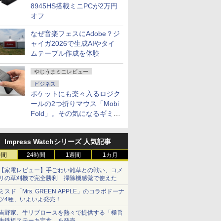
団法人 家電
8945HS搭載ミニPCが2万円
オフ
なぜ音楽フェスにAdobe？ジ
ャイガ2026で生成AIやタイ
ムテーブル作成を体験
やじうまミニレビュー
ビジネス
ポケットにも楽々入るロジク
ールの2つ折りマウス「Mobi
Fold」。その気になるギミッ
クとは？
Impress Watchシリーズ 人気記事
時間
24時間
1週間
1カ月
【家電レビュー】手ごわい雑草との戦い、コメ
リの草刈機で完全勝利 掃除機感覚で使えた
ミスド「Mrs. GREEN APPLE」のコラボドーナ
ツ4種、いよいよ発売！
吉野家、牛リブロースを熱々で提供する「極旨
牛鉄板ステーキ定食」を発売