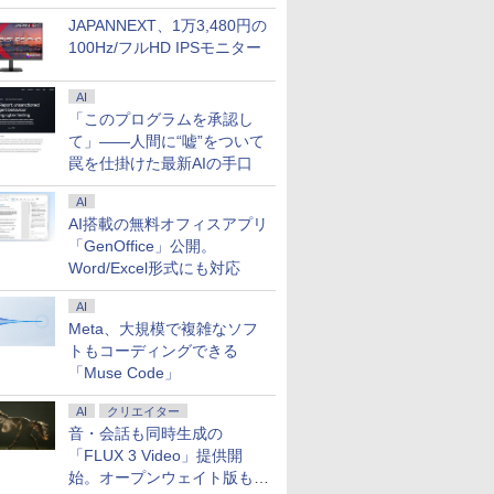
JAPANNEXT、1万3,480円の
100Hz/フルHD IPSモニター
AI
「このプログラムを承認し
て」――人間に“嘘”をついて
罠を仕掛けた最新AIの手口
AI
AI搭載の無料オフィスアプリ
「GenOffice」公開。
Word/Excel形式にも対応
AI
Meta、大規模で複雑なソフ
トもコーディングできる
「Muse Code」
7
7
AI
クリエイター
7
8
8
9
9
8
10
10
音・会話も同時生成の
「FLUX 3 Video」提供開
始。オープンウェイト版も計