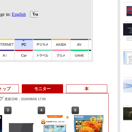
トップ
モニター
本
グ
更新日時：2026/08/06 17:00
3
3
3
4
4
4
5
5
5
6
6
6