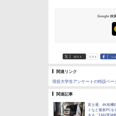
団法人 家電製品協会 ]
P40i オフホワイト
Flo Milli, ATL Jacob
ラベルレス 500ml
巻 (デジタル版ビッグ
P31i ブラック
Flo Milli, ATL Jacob
定】 い・ろ・は・す
ぶ」(22) (角川コミッ
[Explicit]
×24本 富士山の天然
ガンガンコミックス)
[Explicit]
2L PET ラベルレス
クス・エース)
￥5,990
￥4,990
水 バナジウム含有 水
×8本
￥250
￥1,380
￥770
￥250
￥1,001
￥832
Google
ミネラルウォーター
ペットボトル 静岡県
産 500ミリリットル
(Smart Basic)
ポスト
リスト
シ
関連リンク
現役大学生アンケートの特設ペー
関連記事
富士通、4K有機
トなど最新PCを
きる「FMV実体