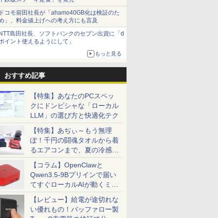
ドコモ前田社長が「ahamo40GB化は検証のた
め」、料金値上げへの考え方にも言及
NTT島田社長、ソフトバンクのセブン出資に「d
ポイント使えるようにして」
もっと見る
おすすめ記事
【特集】あなたのPCスペッ
クにドンピシャな「ローカル
LLM」の選び方と快適化テク
【特集】あぢぃ～もう無理
ぽ！千円の闘魂タオルから着
るエアコンまで、夏の冷感グ
ッズ一挙紹介
【コラム】OpenClawと
Qwen3.5-9Bプリインで届い
てすぐローカルAIが動くミニ
PC「SER9 Pro」
【レビュー】給電が途切れな
い優れもの！バッファロー製