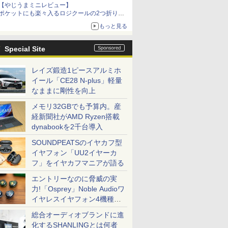
【やじうまミニレビュー】
ポケットにも楽々入るロジクールの2つ折りマ
ウス「Mobi Fold」。その気になるギミックと
もっと見る
は？
Special Site
レイズ鍛造1ピースアルミホ
イール「CE28 N-plus」軽量
なままに剛性を向上
メモリ32GBでも予算内。産
経新聞社がAMD Ryzen搭載
dynabookを2千台導入
SOUNDPEATSのイヤカフ型
イヤフォン「UU2イヤーカ
フ」をイヤカフマニアが語る
エントリーなのに脅威の実
力!「Osprey」Noble Audioワ
イヤレスイヤフォン4機種を
一気に聴く
総合オーディオブランドに進
化するSHANLINGとは何者