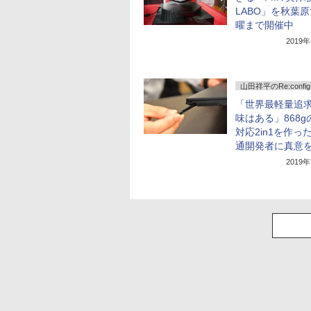
LABO」を秋葉
曜まで開催中
2019
山田祥平のRe:config.
「世界最軽量追
味はある」868g
対応2in1を作っ
通開発者に真意
2019