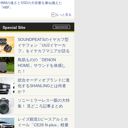
HBMの速さとSSDの大容量を兼ね備えた
「HBF」
もっと見る
Special Site
SOUNDPEATSのイヤカフ型
イヤフォン「UU2イヤーカ
フ」をイヤカフマニアが語る
鳥肌ものの「DENON
HOME」サウンドを体感し
た！
総合オーディオブランドに進
化するSHANLINGとは何者
か？
ソニーミラーレス一眼の大特
集！ 見どころ記事まとめ
レイズ鍛造1ピースアルミホ
イール「CE28 N-plus」軽量