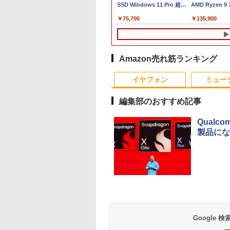
7 5700X メ
B 搭載｜中古 ノー
24 AD67 23.8型FHD/ Core
第7世代Core i5-7300U
富士通 LIFEBOOK
SSD Windows 11 Pro 超小
ートパソコン
AMD Ryzen 9
00GB
ソコン
i7-1355U 10コア/ メモリ
WEBカメラ内蔵
A576/第6世代 Core i3/
型デスクトップPC
Windows11 Pro
【8745HS/H
,800
￥149,800
￥24,890
￥8,999
￥75,700
￥9,800
￥135,900
デスクトップPC
dows11 Office付
16GB/ SSD 1TB/ Windows
Windows 11 Pro MS
メモ
Office付き Panason
Radeon 780
/256GB/512GB/1TB/15.6
き 1年保証
ック Core i5 第7
11/ Office付き/ Webカメラ/
0ffice 2024選択可 12.3
リ:4GB/SSD:128GB/15.6
Let's note CF-NX3
能)｜128GB 
D 高性能 配信
 メモリ 8GB 大容
デスクトップPC/ パールホワ
型 2K液晶(2560x1440)
型液晶/USB
4世代 Core i5 メモ
｜USB4×2｜
r対応 eスポ
HDD 500GB テンキ
イト
Wi-Fi Mini-DP
3.0/VGA/HDMI/DVD/Office/
8GB 高速SSD256G
アル2.5G LA
ーミングパソ
DVDドライブ搭載
Bluetooth
中古パソコン ノートパ
12.1インチ Bluetoo
Win11 Pro
Amazon売れ筋ランキング
ップパソコン
 DVD 再生可｜中古
SurfaceConnect
ソコン Windows11
WEBカメラ Wi-Fi
ー/ゲーミング向け
10
10
1
1
2
2
コン 中古ノートパ
USB3.0
Windows10
HDMI 初期設定済み
16GB+1TB
イヤフォン
ミュー
ン 中古PC オフィ
料無料 90日保証
載
編集部のおすすめ記事
Qual
製品にな
式限定2年保証】
OOPY まるっと入
Yoothi 互換品 液晶
sweet (スウィート)
富士通 Fujitsu 液晶モ
ちいかわ なんか小さ
【超特価】厳選大手
羽生結弦（2027年1
ター 21.5インチ フ
 かんたん圧縮収納
15.6インチ N156HGA-
2026年 9月号 [雑誌]
ニター VL-17CST 17イ
くてかわいいやつ（1）
ーカー 液晶モニター
始まりカレンダー）
 高画質 100Hz VA
チ BOOK [
EA3 CMN15F5 対応
ンチ スクエア ホワイ
（ワイドKC） [ ナガノ
シークレット 19イン
￥1,689
￥4,345
グレア 非光沢 ス
nuts Worldwide
60Hz 30ピン
ト LCD LEDバックラ
]
ワイド ノングレア
,600
970
￥11,800
￥2,750
￥1,100
￥3,100
カー内蔵 3年保証
 ]
1920x1080 FullHD
イト SXGA 1280×1024
VGA DELL NEC 等 
Anker Soundcore
BRUCE WAYNE feat.
【Amazon.co.jp限
薬屋のひとりごと 17
Anker Soundcore
BRUCE WAYNE feat
by Amazon 天然水
異世界居酒屋「の
スプレイ パソコン
LED LCD 液晶ディス
TNパネル 非光沢 ノン
晶ディスプレイ【中
P40i オフホワイト
Flo Milli, ATL Jacob
定】 い・ろ・は・す
巻 (デジタル版ビッグ
P31i ブラック
Flo Milli, ATL Jacob
ラベルレス 500ml
ぶ」(22) (角川コミッ
ター PCモニター
プレイ 修理交換用液晶
グレア DVI VESA準拠
古】
[Explicit]
2L PET ラベルレス
ガンガンコミックス)
[Explicit]
×24本 富士山の天然
クス・エース)
ハイビジョン 21イ
パネル
ディスプレイ 【中古】
￥7,990
￥5,990
×8本
水 バナジウム含有 
 液晶モニター ア
￥250
￥1,112
￥770
￥250
￥1,380
￥832
Google
ミネラルウォーター
スオーヤマ DT-JF
ペットボトル 静岡県