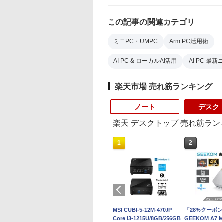
この記事の関連カテゴリ
ミニPC・UMPC
Arm PC活用術
AI PC & ローカルAI活用
AI PC 最
楽天市場 売れ筋ランキング
ノート
デスク
楽天 デスクトップ 売れ筋ラン
4
10
1
1
2
2
定価格／ゲーミ
ュー投稿 5年保証
【展示品・代引不可】 Dell
ノートパソコン
【★最大100%ポイン
MSI CUBI-5-12M-470JP
【マラソンP5倍/10
「28%クーポンで
ット 新品
 Office 2024
デスクトップパソコン Dell
Surface Pro 5 高性能
ト】【大特価!訳あり!】
Core i3-1215U/8GB/256GB
オフクーポン】中古
GEEKOM A7 