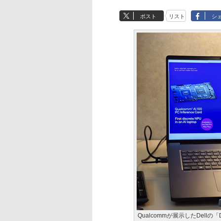
ポスト
リスト
シ
Qualcommが展示したDellの「Del