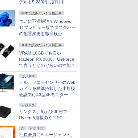
デルも5,280円に割引中
今すぐ読みたい！人気記事
ついに不満解消？Windows
11プレビュー版でタスクバー
の配置変更を徹底検証
今すぐ読みたい！人気記事
VRAM 16GBでも安い
Radeon RX 9000、GeForce
で言うとどのぐらいの性能？
ビジネス
デル、ソニーセンサーのWeb
カメラを標準搭載した小規模
会議向け43型4Kモニター
ビジネス
リンクス、6万2,800円で
Ryzen 5搭載のミニPC
AI
ビジネス
社員全員にAIエージェント、