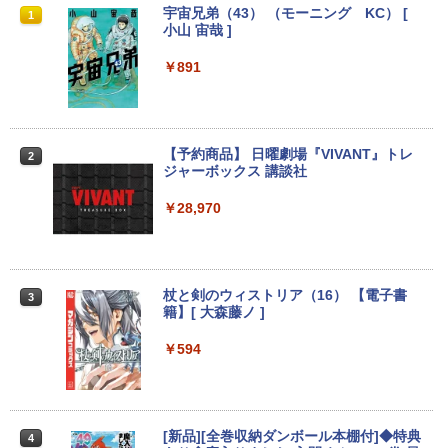
【★最大100%ポイント】【Windows X
モニター台 ラック ヴィト 【玄関先迄納
宇宙兄弟（43） （モーニング KC） [
1
1
1
￥1,380
P 搭載】大手メーカー おまかせ ノートパ
品】 ニトリ
小山 宙哉 ]
ソコン/Celeron Core2/メモリ:4GB/SSD:
Anker Soundcore P31i ブラック
BRUCE WAYNE feat. Flo Milli, ATL Jacob
異世界居酒屋「のぶ」(22) (角川コミックス・
128GB/15.6インチ 大画面/DVD/新品 マ
￥1,790
￥891
[Explicit]
エース)
【Amazon.co.jp限定】 い・ろ・は・す 2L P
ウス 付き/中古ノートPC 中古ノートパソ
ET ラベルレス ×8本
コン パソコン 中古パソコン
￥5,990
￥250
￥832
￥1,112
￥9,999
DELL デル E1913S LED液晶モニター 19
【予約商品】 日曜劇場『VIVANT』トレ
2
2
インチ スクエア ブラック 1280 x 1024 S
ジャーボックス 講談社
Anker Soundcore Liberty 5 ミッドナイトブ
On My Road (Stadium ver.)
ONE PIECE モノクロ版 115 (ジャンプコミッ
XGA TNパネル LEDバックライト付 非光
ラック
クスDIGITAL)
沢 ノングレア 液晶ディスプレイ VGA
by Amazon 天然水ラベルレス 2L×9本
＼★最大2555円OFFクーポン★／【内蔵
￥28,970
2
【中古】
テンキー搭載】中古ノートパソコン 中古
￥250
パソコン 東芝 TOSHIBA 第6世代 Core i3
￥14,990
￥594
￥1,117
メモリ 4GB 新品SSD 256GB 15.6インチ
￥2,800
USB3.0 HDMI端子 Bluetooth DVD WIFI
Office2付き Windows11 オフィス 中古P
杖と剣のウィストリア（16） 【電子書
3
C 中古ノートPC
籍】[ 大森藤ノ ]
【2026年アップグレード版】AOKIMI ワイヤ
On My Road (Stadium ver.)
HUNTER×HUNTER モノクロ版 39 (ジャンプ
レスイヤホン bluetooth イヤホン V12 小型
コミックスDIGITAL)
R291-DELL P2419H 23.8インチ 液晶モ
by Amazon 炭酸水 ラベルレス 500ml ×24本
3
￥12,555
軽量 ブルートゥースHi-Fi 最大36時間再生 ぶ
ニタ 1点 フルHD(1920x1080) 表面処理:
強炭酸水 ペットボトル 500ミリリットル (Sm
￥594
￥250
るーとゅーす コードレス ENCノイズキャン
ノングレア(非光沢) HDMIx1/D-Subx1/Di
art Basic)
￥572
セリング 自動ペアリング Type-C充電 マイク
splayPortx1 ★送料無料★【中古動作
付き 防水 タッチ式音量調整 スポーツ/通勤/通
品】
￥1,625
学/WEB会議(ホワイト)
【期間限定破格金額！】新生活 新古品 W
3
in11搭載 パソコンノートパソコンoffice
￥6,980
[新品][全巻収納ダンボール本棚付]◆特典
4
BUGS LIFE
スーパーの裏でヤニ吸うふたり 9巻 (デジタル