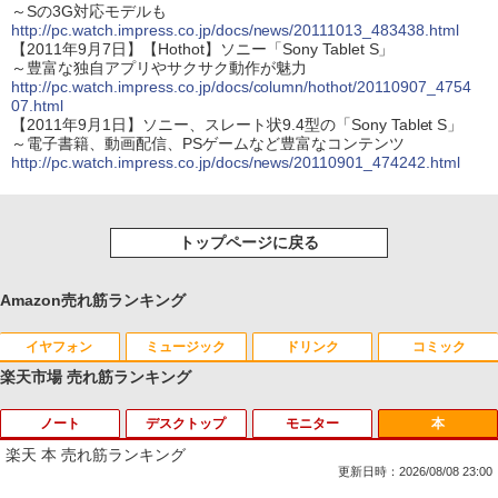
～Sの3G対応モデルも
http://pc.watch.impress.co.jp/docs/news/20111013_483438.html
【2011年9月7日】【Hothot】ソニー「Sony Tablet S」
～豊富な独自アプリやサクサク動作が魅力
http://pc.watch.impress.co.jp/docs/column/hothot/20110907_4754
07.html
【2011年9月1日】ソニー、スレート状9.4型の「Sony Tablet S」
～電子書籍、動画配信、PSゲームなど豊富なコンテンツ
http://pc.watch.impress.co.jp/docs/news/20110901_474242.html
トップページに戻る
Amazon売れ筋ランキング
イヤフォン
ミュージック
ドリンク
コミック
楽天市場 売れ筋ランキング
ノート
デスクトップ
モニター
本
Anker Soundcore P40i オフホワイト
BRUCE WAYNE feat. Flo Milli, ATL Jacob
by Amazon 天然水 ラベルレス 500ml ×24本
薬屋のひとりごと 17巻 (デジタル版ビッグガ
[Explicit]
富士山の天然水 バナジウム含有 水 ミネラル
ンガンコミックス)
楽天 本 売れ筋ランキング
ウォーター ペットボトル 静岡県産 500ミリリ
￥7,990
更新日時：2026/08/08 23:00
ットル (Smart Basic)
￥250
￥770