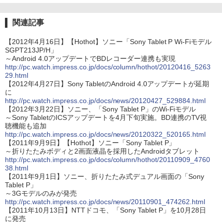
関連記事
【2012年4月16日】【Hothot】ソニー「Sony Tablet P Wi-Fiモデル
SGPT213JP/H」
～Android 4.0アップデートでBDレコーダー連携も実現
http://pc.watch.impress.co.jp/docs/column/hothot/20120416_5263
29.html
【2012年4月27日】Sony TabletのAndroid 4.0アップデートが延期
に
http://pc.watch.impress.co.jp/docs/news/20120427_529884.html
【2012年3月22日】ソニー、「Sony Tablet P」のWi-Fiモデル
～Sony TabletのICSアップデートを4月下旬実施。BD連携のTV視
聴機能も追加
http://pc.watch.impress.co.jp/docs/news/20120322_520165.html
【2011年9月9日】【Hothot】ソニー「Sony Tablet P」
～折りたたみボディと2画面液晶を採用したAndroidタブレット
http://pc.watch.impress.co.jp/docs/column/hothot/20110909_4760
38.html
【2011年9月1日】ソニー、折りたたみ式デュアル画面の「Sony
Tablet P」
～3Gモデルのみが発売
http://pc.watch.impress.co.jp/docs/news/20110901_474262.html
【2011年10月13日】NTTドコモ、「Sony Tablet P」を10月28日
に発売