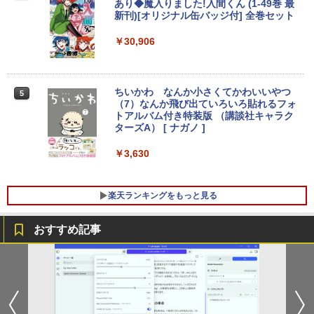
付き 初心者向けノートPC 初期設定済 1
￥1,964
あり◆魔入りました!入間くん (1-49巻 最
版ビッグガンガンコミックス)
【Amazon.co.jp限定】 伊藤園 磨かれて、澄
5.6型 インテル高速CPU ランダムで発送
新刊)[オリジナル缶バッジ付] 全巻セット
みきった日本の水 2L 8本 ラベルレス [ ケース
￥250
メモリ4GB～ 高速SSD1TB 最大 フルHD
] [ 水 ] [ ペットボトル ] [ 箱買い ] [ ストック
￥810
Webカメラ zoom 軽量薄型 無線 型番更
￥30,906
【楽天1位 10.5/11インチ 小型 軽量】モ
Xiaomi シャオミ REDMI Buds 8 Lite ワイヤ
] [ 水分補給 ]
4
新で在庫処分
バイルモニター 10.5インチ 11インチ フ
レスイヤホン Bluetooth 5.4 ノイズキャンセ
ルHD 1080P 100%sRGB 400cd/m? 光沢
リング ANC 36時間再生
￥998
￥12,980
IPS パネル 色鮮やか 265g 超軽量 Type-
C対応 miniHDMI モニター 持ち運び サブ
ちいかわ なんか小さくてかわいいやつ
￥3,480
5
ディスプレイ ミニPC対応 3年保証 EVICI
（7）なんか飛び出ていろいろ貼れるフォ
V
トアルバム付き特装版 （講談社キャラク
【★最大100%ポイント】【Windows11
ターズA） [ ナガノ ]
4
正式対応 × テンキー】富士通 LIFEBOO
￥10,999
K A579/第8世代 Core i3/メモリ:4GB/8G
￥3,630
B/16GB/SSD:128GB/256GB/512GB/1T
B/DVD/Wi-fi/15.6型/Office/HDMI/USB3.
1/中古PC 中古ノートパソコン Windows
2026夏登場★Switch2ドック不要 モバイ
5
楽天ランキングをもっと見る
11
ル ゲーミングモニター 16インチ 144Hz /
120Hz /60Hz 2k 15.6インチ タッチパネ
￥18,800
ル 撥水加工ケース スタンド 非光沢 薄型
おすすめ記事
軽量 VESA ポータブル ps5/Mac/switch/
2対応 スピーカー内蔵 kksmart
中古ノートパソコン・ windows11 offic
￥11,999
5
e付・整備済み品・富士通 LIFEBOOK U
938 超軽量ノートパソコン 13.3型FHD
第7世代 Core i5 / メモリ8GB / SSD256G