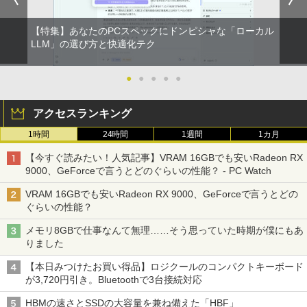
B / Webカメラ / 初期設定不要
【特集】あなたのPCスペックにドンピシャな「ローカル
￥22,800
LLM」の選び方と快適化テク
●
●
●
●
●
アクセスランキング
1時間
24時間
1週間
1カ月
【今すぐ読みたい！人気記事】VRAM 16GBでも安いRadeon RX
9000、GeForceで言うとどのぐらいの性能？ - PC Watch
VRAM 16GBでも安いRadeon RX 9000、GeForceで言うとどの
ぐらいの性能？
メモリ8GBで仕事なんて無理……そう思っていた時期が僕にもあ
りました
【本日みつけたお買い得品】ロジクールのコンパクトキーボード
が3,720円引き。Bluetoothで3台接続対応
HBMの速さとSSDの大容量を兼ね備えた「HBF」