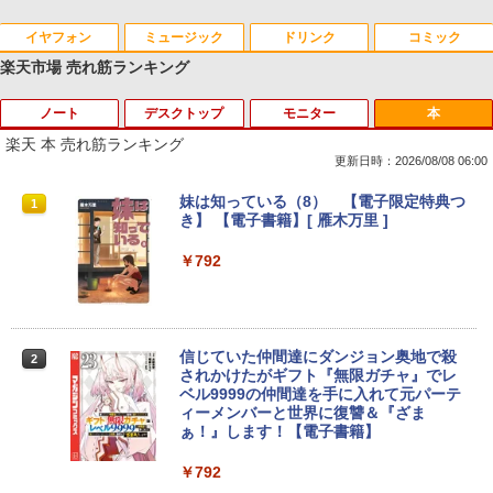
イヤフォン
ミュージック
ドリンク
コミック
楽天市場 売れ筋ランキング
ノート
デスクトップ
モニター
本
Anker Soundcore P40i オフホワイト
BRUCE WAYNE feat. Flo Milli, ATL Jacob
【Amazon.co.jp限定】 い・ろ・は・す 2L P
薬屋のひとりごと 17巻 (デジタル版ビッグガ
[Explicit]
ET ラベルレス ×8本
ンガンコミックス)
楽天 本 売れ筋ランキング
￥7,990
更新日時：2026/08/08 06:00
￥250
￥1,112
￥770
妹は知っている（8） 【電子限定特典つ
1
き】 【電子書籍】[ 雁木万里 ]
Anker Soundcore P31i ブラック
BRUCE WAYNE feat. Flo Milli, ATL Jacob
by Amazon 天然水 ラベルレス 500ml ×24本
異世界居酒屋「のぶ」(22) (角川コミックス・
￥792
[Explicit]
富士山の天然水 バナジウム含有 水 ミネラル
エース)
ウォーター ペットボトル 静岡県産 500ミリリ
￥5,990
ットル (Smart Basic)
￥250
￥832
￥1,380
信じていた仲間達にダンジョン奥地で殺
2
されかけたがギフト『無限ガチャ』でレ
Anker Soundcore Liberty 5 ミッドナイトブ
On My Road (Stadium ver.)
ONE PIECE モノクロ版 115 (ジャンプコミッ
ベル9999の仲間達を手に入れて元パーテ
ラック
クスDIGITAL)
ィーメンバーと世界に復讐＆『ざま
by Amazon 天然水ラベルレス 2L×9本
ぁ！』します！【電子書籍】
￥250
￥14,990
￥594
￥1,117
￥792