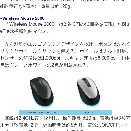
(幅×奥行き×高さ)、重量は約128g。
●Wireless Mouse 2000
「Wireless Mouse 2000」は2,940円の低価格を実現したBlu
eTrack搭載無線マウス。
左右対称のエルゴノミクスデザインを採用。ボタンは左右ク
リックとホイールクリックを備える。ホイールはチルト対応。
センサーの解像度は1,000dpi、スキャン速度は8,000fps。本体
色はグレーとホワイトの2色が用意される。
Wireless Mouse 2000(グレー)
ホワイト
無線は2.4GHz帯を採用し、操作距離は10m。電池は単3形ア
ルカリ乾電池×2で、駆動時間は約8カ月。電源のON/OFFスイ