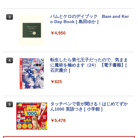
【2026年アップグレード版】AOKIMI ワイヤ
On My Road (Stadium ver.)
HUNTER×HUNTER モノクロ版 39 (ジャンプ
レスイヤホン bluetooth イヤホン V12 小型
コミックスDIGITAL)
バムとケロのデイブック Bam and Ker
by Amazon 炭酸水 ラベルレス 500ml ×24本
3
軽量 ブルートゥースHi-Fi 最大36時間再生 ぶ
o Day Book [ 島田ゆか ]
強炭酸水 ペットボトル 500ミリリットル (Sm
￥250
るーとゅーす コードレス ENCノイズキャン
art Basic)
￥572
セリング 自動ペアリング Type-C充電 マイク
￥4,950
付き 防水 タッチ式音量調整 スポーツ/通勤/通
￥1,625
学/WEB会議(ホワイト)
BUGS LIFE
スーパーの裏でヤニ吸うふたり 9巻 (デジタル
￥1,964
版ビッグガンガンコミックス)
コカ・コーラ やかんの麦茶 from 爽健美茶 ラ
転生したら第七王子だったので、気まま
4
ベルレス 650mlPET×24本
￥250
に魔術を極めます（24） 【電子書籍】[
￥810
石沢庸介 ]
Xiaomi シャオミ REDMI Buds 8 Lite ワイヤ
￥2,009
レスイヤホン Bluetooth 5.4 ノイズキャンセ
￥825
リング ANC 36時間再生
￥3,480
タッチペンで音が聞ける！はじめてずか
5
ん1000 英語つき [ 小学館 ]
￥5,478