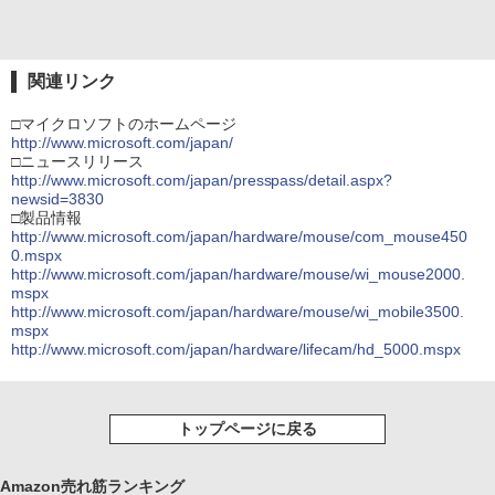
関連リンク
□マイクロソフトのホームページ
http://www.microsoft.com/japan/
□ニュースリリース
http://www.microsoft.com/japan/presspass/detail.aspx?
newsid=3830
□製品情報
http://www.microsoft.com/japan/hardware/mouse/com_mouse450
0.mspx
http://www.microsoft.com/japan/hardware/mouse/wi_mouse2000.
mspx
http://www.microsoft.com/japan/hardware/mouse/wi_mobile3500.
mspx
http://www.microsoft.com/japan/hardware/lifecam/hd_5000.mspx
トップページに戻る
Amazon売れ筋ランキング