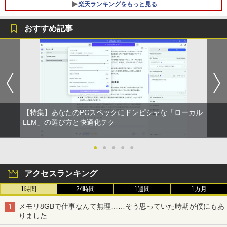
楽天ランキングをもっと見る
おすすめ記事
【特集】あなたのPCスペックにドンピシャな「ローカル
LLM」の選び方と快適化テク
●
●
●
●
●
アクセスランキング
1時間
24時間
1週間
1カ月
メモリ8GBで仕事なんて無理……そう思っていた時期が僕にもあ
りました