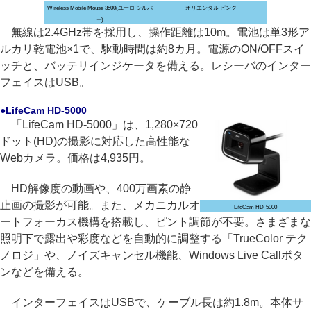
Wireless Mobile Mouse 3500(ユーロ シルバ
オリエンタル ピンク
ー)
無線は2.4GHz帯を採用し、操作距離は10m。電池は単3形ア
ルカリ乾電池×1で、駆動時間は約8カ月。電源のON/OFFスイ
ッチと、バッテリインジケータを備える。レシーバのインター
フェイスはUSB。
●LifeCam HD-5000
「LifeCam HD-5000」は、1,280×720
ドット(HD)の撮影に対応した高性能な
Webカメラ。価格は4,935円。
HD解像度の動画や、400万画素の静
止画の撮影が可能。また、メカニカルオ
LifeCam HD-5000
ートフォーカス機構を搭載し、ピント調節が不要。さまざまな
照明下で露出や彩度などを自動的に調整する「TrueColor テク
ノロジ」や、ノイズキャンセル機能、Windows Live Callボタ
ンなどを備える。
インターフェイスはUSBで、ケーブル長は約1.8m。本体サ