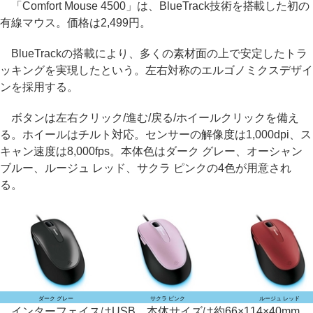
「Comfort Mouse 4500」は、BlueTrack技術を搭載した初の
有線マウス。価格は2,499円。
BlueTrackの搭載により、多くの素材面の上で安定したトラ
ッキングを実現したという。左右対称のエルゴノミクスデザイ
ンを採用する。
ボタンは左右クリック/進む/戻る/ホイールクリックを備え
る。ホイールはチルト対応。センサーの解像度は1,000dpi、ス
キャン速度は8,000fps。本体色はダーク グレー、オーシャン
ブルー、ルージュ レッド、サクラ ピンクの4色が用意され
る。
ダーク グレー
サクラ ピンク
ルージュ レッド
インターフェイスはUSB。本体サイズは約66×114×40mm