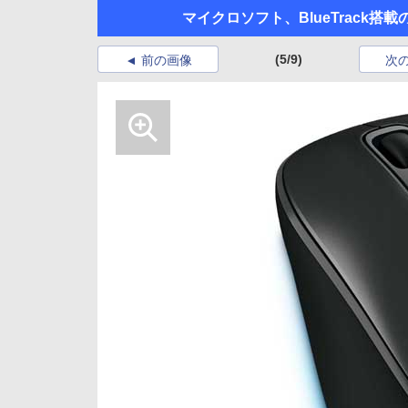
マイクロソフト、BlueTrack搭
(5/9)
前の画像
次