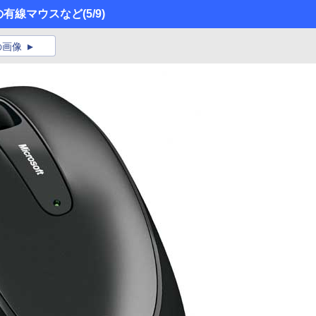
載の有線マウスなど
(5/9)
の画像