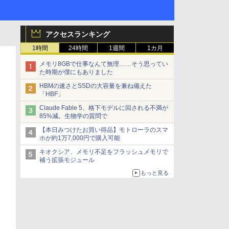
アクセスランキング
1時間
24時間
1週間
1カ月
メモリ8GBで仕事なんて無理……そう思ってい
た時期が僕にもありました
HBMの速さとSSDの大容量を兼ね備えた
「HBF」
Claude Fable 5、格下モデルに回される不満が
85%減。生物学の質問で
【本日みつけたお買い得品】モトローラのスマ
ホが約1万7,000円で購入可能
キオクシア、メモリ不足をフラッシュメモリで
補う拡張モジュール
もっと見る