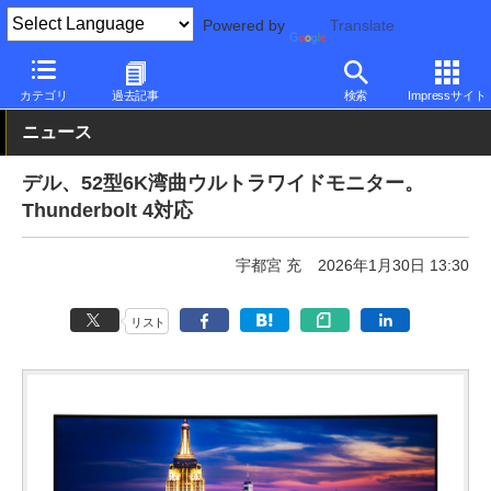
Powered by
Translate
PC Watch
半導体/周辺機器
モニター
Dell
カテゴリ
過去記事
検索
Impressサイト
ニュース
デル、52型6K湾曲ウルトラワイドモニター。
Thunderbolt 4対応
宇都宮 充
2026年1月30日 13:30
リスト