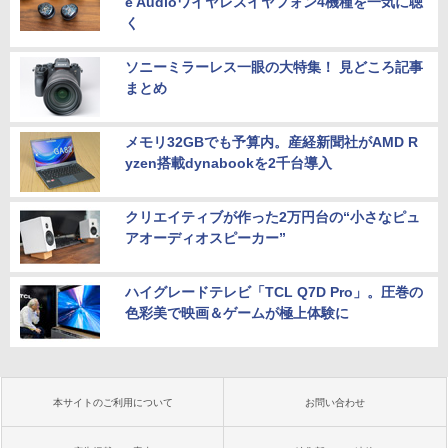
e Audioワイヤレスイヤフォン4機種を一気に聴
く
ソニーミラーレス一眼の大特集！ 見どころ記事
まとめ
メモリ32GBでも予算内。産経新聞社がAMD R
yzen搭載dynabookを2千台導入
クリエイティブが作った2万円台の“小さなピュ
アオーディオスピーカー”
ハイグレードテレビ「TCL Q7D Pro」。圧巻の
色彩美で映画＆ゲームが極上体験に
本サイトのご利用について
お問い合わせ