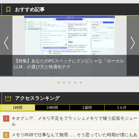
おすすめ記事
【特集】あなたのPCスペックにドンピシャな「ローカル
LLM」の選び方と快適化テク
●
●
●
●
●
アクセスランキング
1時間
24時間
1週間
1カ月
キオクシア、メモリ不足をフラッシュメモリで補う拡張モジュー
ル
メモリ8GBで仕事なんて無理……そう思っていた時期が僕にもあ