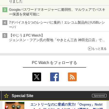
りました
Googleパスワードマネージャーに脆弱性、マルウェアでパスキ
ー保護を突破可能に
7デバイスを1つのレシーバに集約！エレコム製品向けUSBレシ
ーバ
【やじうまPC Watch】
ジェンスン・フアン氏の聖地「やきとん三吉 神田北口店」で
「ご来店記念コース」を娘と堪能
もっと見る
～コース名を変更したのはNVIDIAに怒られたからではない
PC Watch をフォローする
Special Site
エントリーなのに脅威の実力!「Osprey」Nobl