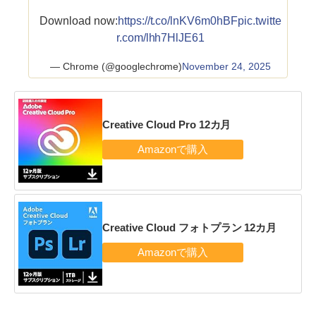
Download now:
https://t.co/lnKV6m0hBF
pic.twitte
r.com/lhh7HlJE61
— Chrome (@googlechrome)
November 24, 2025
Creative Cloud Pro 12カ月
Creative Cloud フォトプラン 12カ月