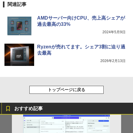
軽量 ブルートゥースHi-Fi 最大36時間再生 ぶ
強炭酸水 ペットボトル 500ミリリットル (Sm
￥250
関連記事
るーとゅーす コードレス ENCノイズキャン
art Basic)
￥810
セリング 自動ペアリング Type-C充電 マイク
付き 防水 タッチ式音量調整 スポーツ/通勤/通
￥1,625
AMDサーバー向けCPU、売上高シェアが
学/WEB会議(ホワイト)
過去最高の33%
BUGS LIFE
ONE PIECE モノクロ版 115 (ジャンプコミッ
￥1,964
2024年5月9日
クスDIGITAL)
コカ・コーラ やかんの麦茶 from 爽健美茶 ラ
ベルレス 650mlPET×24本
￥250
￥594
Ryzenが売れてます。シェア3割に迫り過
Xiaomi シャオミ REDMI Buds 8 Lite ワイヤ
￥1,653
去最高
レスイヤホン Bluetooth 5.4 ノイズキャンセ
リング ANC 36時間再生
2026年2月13日
￥2,980
トップページに戻る
おすすめ記事