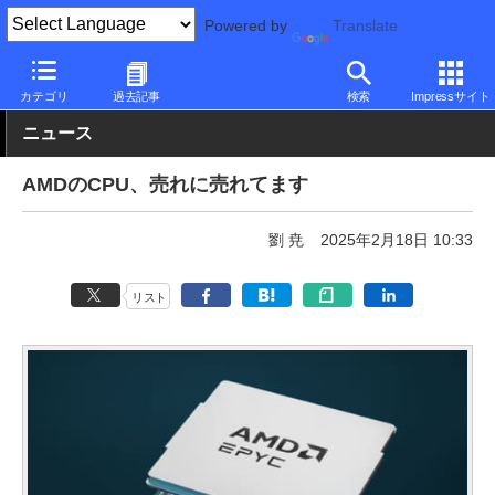
Powered by
Translate
PC Watch
半導体/周辺機器
CPU
AMD
カテゴリ
過去記事
検索
Impressサイト
ニュース
AMDのCPU、売れに売れてます
劉 尭
2025年2月18日 10:33
リスト