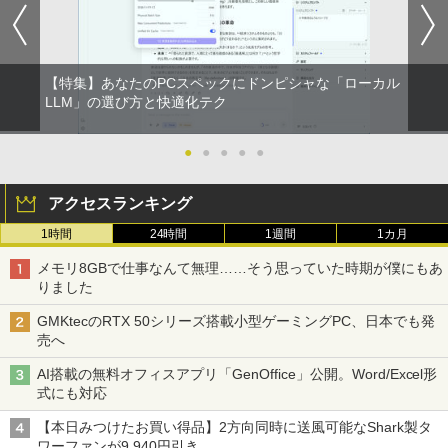
【特集】あなたのPCスペックにドンピシャな「ローカル
LLM」の選び方と快適化テク
●
●
●
●
●
アクセスランキング
1時間
24時間
1週間
1カ月
メモリ8GBで仕事なんて無理……そう思っていた時期が僕にもあ
りました
GMKtecのRTX 50シリーズ搭載小型ゲーミングPC、日本でも発
売へ
AI搭載の無料オフィスアプリ「GenOffice」公開。Word/Excel形
式にも対応
【本日みつけたお買い得品】2方向同時に送風可能なShark製タ
ワーファンが9,940円引き