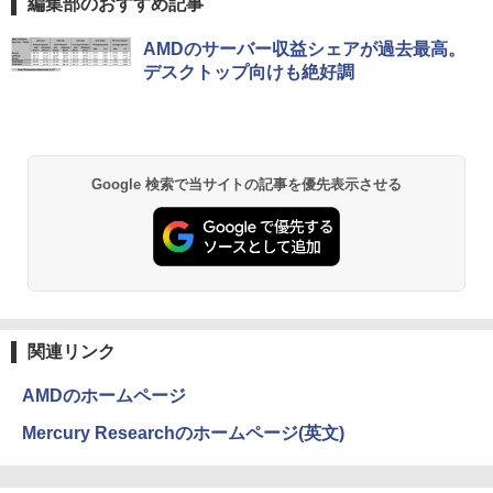
5 i7-14700F｜ SSD 256GB～2TB｜メモ
編集部のおすすめ記事
リ 8～64GB DDR4/5｜ デスクトップPC
2年保証 激安 高性能 ゲーム 本体のみ PC
Anker Soundcore P40i オフホワイト
BRUCE WAYNE feat. Flo Milli, ATL Jacob
【Amazon.co.jp限定】 い・ろ・は・す 2L P
薬屋のひとりごと 17巻 (デジタル版ビッグガ
AMDのサーバー収益シェアが過去最高。
高スペッ 初期設定済み
[Explicit]
ET ラベルレス ×8本
ンガンコミックス)
デスクトップ向けも絶好調
￥5,990
￥45,700
￥250
￥1,001
￥770
Anker Soundcore P31i ブラック
BRUCE WAYNE feat. Flo Milli, ATL Jacob
by Amazon 天然水 ラベルレス 500ml ×24本
異世界居酒屋「のぶ」(22) (角川コミックス・
Google 検索で当サイトの記事を優先表示させる
[Explicit]
富士山の天然水 バナジウム含有 水 ミネラル
エース)
ウォーター ペットボトル 静岡県産 500ミリリ
￥4,990
ットル (Smart Basic)
￥250
￥832
￥1,380
Anker Soundcore Liberty 5 ミッドナイトブ
On My Road (Stadium ver.)
HUNTER×HUNTER モノクロ版 39 (ジャンプ
ラック
コミックスDIGITAL)
by Amazon 天然水ラベルレス 2L×9本
関連リンク
￥250
￥14,990
￥572
￥1,117
AMDのホームページ
Mercury Researchのホームページ(英文)
【2026年アップグレード版】AOKIMI ワイヤ
On My Road (Stadium ver.)
スーパーの裏でヤニ吸うふたり 9巻 (デジタル
レスイヤホン bluetooth イヤホン V12 小型
版ビッグガンガンコミックス)
by Amazon 炭酸水 ラベルレス 500ml ×24本