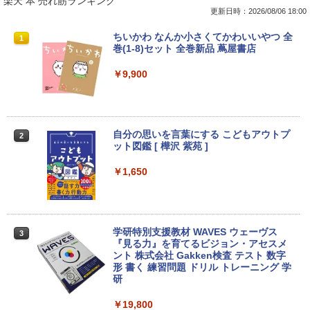
楽天 本 売れ筋ランキング
更新日時：2026/08/06 18:00
VETESA正規店 新品 ノートパソコン セ
【マラソン限定30%OFF】中古 DELL O
DELL デル E2417H LED液晶モニター 2
ちいかわ なんか小さくてかわいいやつ 全
1
1
1
1
ール office付き windows11 マウスセッ
ptiPlex 3060 Micro D10U Core i5 8400
3.8インチワイド ブラック 1920×1080
巻(1-8)セット 全巻新品 蔦屋書店
ト PC 14型 Celeron N3350/J3355 メモ
T 第8世代CPU メモリ8GB SSD256GB
（フルHD） 16:9 IPSパネル LEDバック
リ8GB/12GB SSD128GB/256GB/512G
Windows11Home 1年保証 レビュー特
ライト付 非光沢 ノングレア 液晶ディス
￥9,900
B/1TB 安い 格安 ラップトップ
典：WPS Office Bランク パソコン デス
プレイ ディスプレイポート VGA【中
クトップパソコン デル 中古パソコン 中
古】
古デスクトップパソコン PC
￥31,480
￥5,300
￥24,800
自分の思いを言葉にする こどもアウトプ
2
ット図鑑 [ 樺沢 紫苑 ]
【エントリーでポイント10倍】 ノートパ
2
ソコン 中古 Bランク Win11 Pro カメラ i
送料無料！！【あきばお〜】モバイル モ
￥1,650
2
5 第10世代 dynabook G83/FU 8GBメモ
【★最大100%ポイント】HP EliteDesk
ニター 車載 オンダッシュ 7インチ IPS ポ
2
リ 256GB SSD 13.3インチ 軽量ノートパ
600/800 G2 SFF 第6世代 Corei7-6700
ータブル ディスプレイ HDMI【smtb-u】
ソコン Wi-Fi6 軽い B5 ダイナブックノー
メモリ8GB 高速新品 SSD256GB+HDD5
トパソコン windows11pro win11pro 初
00GB Windows11 DVDマルチドライブ
￥6,000
期設定済 office付き 中古ノートPC
正規版Office付き Windows10 変更可 V
学研特別支援教材 WAVES ウェーヴス
3
GA DisplayPort HDMI 2画面同時出力可
『見る力』を育てるビジョン・アセスメ
能 中古パソコン デスクトップ
￥34,800
ント 株式会社 Gakken検査 テスト 数字
形 書く 練習問題 ドリル トレーニング 学
【送料無料】TF: EIZO FlexScan EV245
3
￥35,999
研
0 2019年製 超狭額ベゼル 23.8型ワイ
ド フルHD（1920x1080）IPSパネル ノ
￥19,800
【長期保証付】Xiaomi シャオミ REDMI
ングレア(非光沢)【3ケ月保証】
3