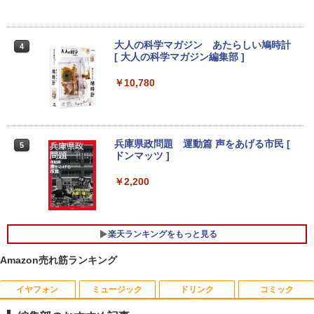
Pad 2 6+128GB ラベンダーパープル 11
型Androidタブレット 6GB/128GB/WiFi
Dell OptiPlex 7040 SFF 第6世代 Core i
￥7,980
3
VHU5864JP
7 メモリ16GB SSD 512GB Office付き H
DMI Windows11 デスクトップPC 中古
大人の科学マガジン あたらしい鳩時計
4
パソコン
￥35,481
[ 大人の科学マガジン編集部 ]
モバイルモニター 15.6インチ モバイルデ
4
￥35,800
￥10,780
ィスプレイ 1920*1080 ポータブルモニタ
ー IPS液晶パネル ブルーカット 自立スタ
【展示品】 Lenovo ノートパソコン Ide
ンド VESA スピーカ内蔵 USBType-C ミ
4
apad Duet 560 Chromebook 13.3型 タ
ニHDMI Sw-itch/PS3/PS4/PS5/Xbox/PC
ッチパネル/ Snapdragon 7c Gen2/ メモ
【期間限定P15倍+最大10%OFFクーポ
4
リ 4GB/ eMMC 128GB/ Chrome OS/ Off
ン】 【3年保証】DELL デル OPTIPLEX
兵庫県政問題 運動篇 声をあげる市民 [
￥8,489
5
iceなし/ アビスブルー ストームグレー
3090 MICRO SSD256GB メモリ16GB C
ドンマッツ ]
ore i3 Windows 11 Pro 中古 アウトレッ
ト 返品 送料無料 中古デスクトップパソ
￥34,800
￥2,200
コン 中古パソコン デスクトップパソコン
液晶ディスプレイ 23インチ ディスプレ
5
デスクトップ PC ミニPC OFFICE付き
イ フィリップス 液晶モニター パソコン
モニター ゲーミングモニター PCモニタ
￥49,500
【新品】Windows11 ノートパソコン off
ー 23.8 1920×1080 HDMI D-Sub ブラッ
5
楽天ランキングをもっと見る
ice付き 15.6インチワイド液晶 フルHD I
ク スピーカー：なし 24E2N2100/11
ntel Pentium GOLD 6500Y メモリ12GB
Amazon売れ筋ランキング
新品SSD256GB USB3.0 HDMI 日本語配
￥11,480
列キーボード【NC15】
「楽天ランキング1位」 デスクトップパ
5
イヤフォン
ミュージック
ドリンク
コミック
ソコン Windows11 Office付き パソコン
新品｜インテル 第14世代 Core i5-4590 i
￥39,800