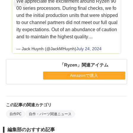
We appreciate the excitement around Ryzen 90
00 series processors. During final checks, we fo
und the initial production units that were shipped
to our channel partners did not meet our full qual
ity expectations. Out of an abundance of caution
and to maintain the highest quality…
— Jack Huynh (@JackMHuynh)
July 24, 2024
「Ryzen」関連アイテム
Amazonで購入
この記事の関連カテゴリ
自作PC
自作・パーツ関連ニュース
編集部のおすすめ記事