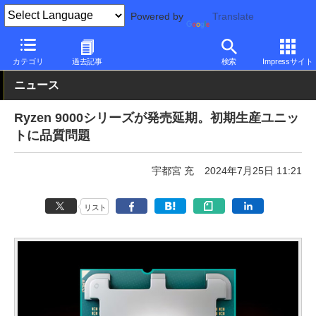
Powered by
Translate
PC Watch
半導体/周辺機器
CPU
AMD
カテゴリ
過去記事
検索
Impressサイト
ニュース
Ryzen 9000シリーズが発売延期。初期生産ユニッ
トに品質問題
宇都宮 充
2024年7月25日 11:21
リスト