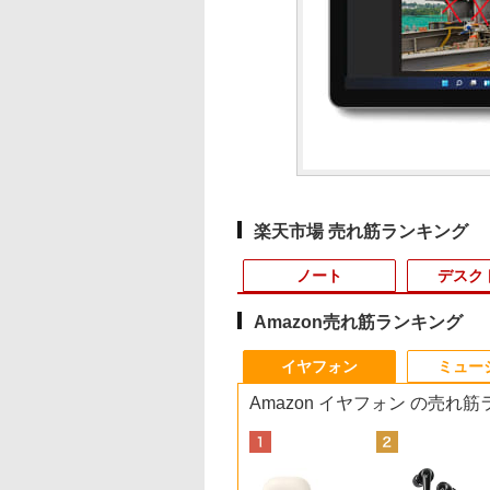
楽天市場 売れ筋ランキング
ノート
デスク
Amazon売れ筋ランキング
4
10
10
10
1
1
1
1
2
2
2
2
イヤフォン
ミュー
Amazon イヤフォン の売れ