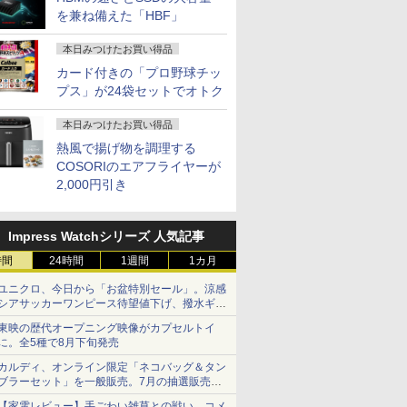
ソコン 富
ット Dell 第
ャンペー
治癒力を
本日10倍！高性能第10
JAPANNEXT 24.5イン
【予約商品】ハイキュ
【マラソン値引中！国内組立
ノートパソコン 新品
l.O DATA/液晶モニタ
転生したら第七王子だ
Windows10 Pro 64BIT
【期間限定P15倍+最大
【楽天1位常連・超800
【送料無料】100日後
【数量限定,特価
【Win11、M
【期間限定
【予約】ス
を兼ね備えた「HBF」
K A576
5 メモリ16GB
 湾曲ゲー
と手当
世代Core i7-10610Uノ
チ TNパネル搭載
ー！！ コミック 全巻セ
の 新品】新品 デスクトップ
Office付き 初心者向け
ー/LCD-DF321/ABラン
ったので、気ままに魔
DELL OptiPlex 7070ミニタ
10%OFFクーポン】
冠獲得】黒/白 モニタ
に英語がものになる1
GEEKOM GT2 M
Office 20
ーポン 8/1
ーズ／マン
i5
D 512GB
 24イン
大森一慧 ]
ートパソコン 中古
180Hz対応 フル
ット（全45巻セット・
PC デスクトップパソコン ビ
初期設定済 Win11 Pro
ク/75【中古】
術を極めます（24）
ワー Core i7第9世代 16GB
【3年保証】DELL デル
ー 21.5 / 23.8 / 24.5 /
日10分ネイティブ英語
PC 第十五代 Intel
載】13.3
で】 モニタ
公式ビジュ
本日みつけたお買い得品
ro WPS
Fi HDMI
ディスプレイ
Dynabook G83 超軽量
HD(1920x1080)解像度
完結）古舘春一 「透明
ジネス Ryzen5 5600GT
日本語キーボード テレ
【電子書籍】[ 石沢庸
新品SSD 1TB DVD 中古パソ
LATITUDE 3510
27型 240Hz/200Hz
書き写し／ブレット・
285H搭載&Intel 
フルHD｜
チ 湾曲 
￥27,600
￥16,980
￥21,480
￥62,795
￥36,800
￥17,900
￥825
￥99,800
￥39,600
￥11,999
￥1,980
￥129,900
￥39,800
￥26,980
￥6,600
カード付きの「プロ野球チッ
4付き メモ
1 デスクトップパ
0x1080
約779g メモリ最大
ゲーミングモニター
カバー付」
Windows10 11 SSD256GB
ワーク応援 Celeron
介 ]
コン デスクトップ
SSD256GB メモリ
/180Hz/165Hz/100Hz
リンゼイ／井上麻衣
GPU(99 TOPS)
パソコン Wi
ド UWQHD 
TB 15.6
パソコン
ネル 超薄
16GB 新品SSD1TB
JN-245GT180FHDR
メモリ 16GB 1年保証 激安
N4000メモリー:8GB
16GB Core i5
ゲーミングモニター
DDR5+6TB S
Office 付
HDR10 HDM
プス」が24袋セットでオトク
 テンキー
R1650曲
13.3インチ HDMI搭載
HDMI DP HDR400相当
ゲーム ゲーミングパソコン
高速SSD:128GB IPS広
Windows 11 Pro 中古
1ms応答 pcモニター
能）】｜4画面8
PG｜Core
Adaptive 
勤務 学生
 HDMI
WEBカメラ5GWIFI
sRGB:100%
ゲーミングPC マインクラフ
視野角15.6型液晶 Web
アウトレット 返品 送
パソコン モニター 非
Win11 Pro｜US
以降 1.30
PBP 非光
本日みつけたお買い得品
UG24
Bluetooth内蔵 中古パ
1ms(MPRT) PCモニタ
ト ヴァロラント 原神 eスポ
カメラ 10キー USB 3.0
料無料 中古ノートパソ
光沢 スピーカー内蔵
ト｜70W高性能冷却
8GB SSD
イト軽減 
熱風で揚げ物を調理する
ソコン
ー 液晶モニター パソコ
ーツ おしゃれ 入門用 本体の
miniHDMI 無線機能
コン 中古パソコン ノ
HDR/Freesync/VESA
｜WiFi 7/BT 5.
古パソコン
リー VES
COSORIのエアフライヤーが
MicrosoftOffice2024
ンモニター ジャパンネ
み
Bluetooth 超軽量大容
ートパソコン ノート
cocopar HG-238
認証3年保証｜32
パソコン 中
ク MAXZ
可 Windows11 送料無
クスト
量バッテリー ノート
ノートPC OFFICE付き
SSD
ュー投稿で
ン MJM34I
2,000円引き
料 持ち運び便利
PC在宅勤務
保証
Impress Watchシリーズ 人気記事
時間
24時間
1週間
1カ月
ユニクロ、今日から「お盆特別セール」。涼感
シアサッカーワンピース待望値下げ、撥水ギア
ショーツは1990円に
東映の歴代オープニング映像がカプセルトイ
に。全5種で8月下旬発売
カルディ、オンライン限定「ネコバッグ＆タン
ブラーセット」を一般販売。7月の抽選販売の
当選無効分
【家電レビュー】手ごわい雑草との戦い、コメ