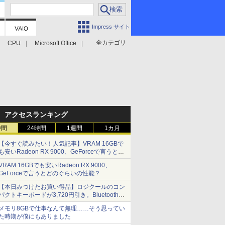
Impress サイト
全カテゴリ
CPU
Microsoft Office
アクセスランキング
時間
24時間
1週間
1カ月
【今すぐ読みたい！人気記事】VRAM 16GBで
も安いRadeon RX 9000、GeForceで言うとど
のぐらいの性能？ - PC Watch
VRAM 16GBでも安いRadeon RX 9000、
GeForceで言うとどのぐらいの性能？
【本日みつけたお買い得品】ロジクールのコン
パクトキーボードが3,720円引き。Bluetoothで3
台接続対応
メモリ8GBで仕事なんて無理……そう思ってい
た時期が僕にもありました