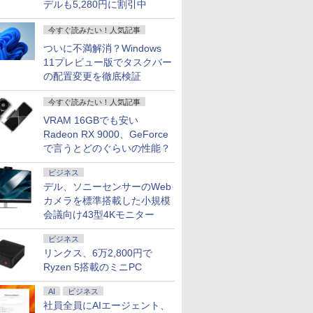
デルも5,280円に割引中
今すぐ読みたい！人気記事
ついに不満解消？Windows
11プレビュー版でタスクバー
の配置変更を徹底検証
今すぐ読みたい！人気記事
VRAM 16GBでも安い
Radeon RX 9000、GeForce
で言うとどのぐらいの性能？
ビジネス
デル、ソニーセンサーのWeb
カメラを標準搭載した小規模
会議向け43型4Kモニター
ビジネス
リンクス、6万2,800円で
Ryzen 5搭載のミニPC
AI
ビジネス
社員全員にAIエージェント、