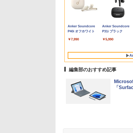
 64BIT
間限定P15倍+最大
天1位常連・超800
料無料】100日後
【数量限定,特価セール】
【Win11、Microsoft
【期間限定10%OFFク
【予約】スター・ウォ
【ポイント10倍 期間限
22インチ 液晶セット Dell 第
【超特価】厳選大手メ
【9月上旬発送予定】
【マラソン限定
【エントリーで最大
【3千円以上送料無
【マラソン値
x 7070ミニタ
%OFFクーポン】
得】黒/白 モニタ
語がものになる1
GEEKOM GT2 Mega AIミニ
Office 2024 H&B搭
ーポン 8/12 10時ま
ーズ／マンダロリアン
定】dynabook K70 第
8世代 Core i5 メモリ16GB
ーカー 液晶モニター シ
ハンターハンター 全巻
30%OFF】中古 店
額ポイント還元｜8/1
日本の歴史 小学館版
の 新品】新品
9世代 16GB
年保証】DELL デル
.5 / 23.8 / 24.5 /
0分ネイティブ英語
PC 第十五代 Intel Core U9
載】13.3型 WEBカメラ
で】 モニター 34イン
公式ビジュアルガイド
11世代 intel N4500
Nvme M.2 SSD 512GB
ークレット 22-23型ワ
HUNTER×HUNTER 1
まかせパソコン Cor
まで】 ASUS｜エイ
習まんが 20巻セッ
PC デスクトッ
DVD 中古パソ
ITUDE 3510
 240Hz/200Hz
写し／ブレット・
285H搭載&Intel Arc 140T
フルHD｜中古 ノート
チ 湾曲 ウルトラワイ
10.1型 高精細 IPSノン
Office付き WiFi HDMI
イド フル
巻-39巻 セット 最新 冨
i5 第10世代 メモリ8
ース PCモニター Ey
山川出版社
ジネス Ryzen5
,600
,999
980
￥129,900
￥39,800
￥26,980
￥6,600
￥16,700
￥45,800
￥4,480
￥19,096
￥32,800
￥10,980
￥19,360
￥62,795
プ
D256GB メモリ
0Hz/165Hz/100Hz
ゼイ／井上麻衣
GPU(99 TOPS)【128GB
パソコン Windows11
ド UWQHD 120Hz VA
グレア 無音ファンレス
Windows11 デスクトップパ
HD（1920x1080）
樫 義博 集英社 ジャン
16GB SSD240GB 1
Care ブラック
Windows10 1
Anker Soundcore
Anker Soundcore
B Core i5
ミングモニター
DDR5+6TB SSD（拡張可
Office 付き｜VAIO Pro
HDR10 HDMI2.0 DP1.4
Wi-Fi 6 WEBカメラ 初
ソコン 中古パソコン
HDMI指定可 ノングレ
プコミックス 漫画 マン
ンチ Windows11 W
VP227HF [21.45型 /
メモリ 16GB 
P40i オフホワイト
P31i ブラック
dows 11 Pro 中古
s応答 pcモニター
能）】｜4画面8K出力｜
PG｜Core i5 第12世代
Adaptive Sync PIP
期設定済み すぐ使える
ア EIZO IIYAMA 三菱
ガ まんが 全巻セット
Office 1年保証 ノー
ルHD(1920×1080) /
ゲーム ゲーミ
トレット 返品 送
コン モニター 非
Win11 Pro｜USB4×2+6ポー
以降 1.30GHz メモリ
PBP 非光沢 ブルーラ
Windows 11 頑丈設計
富士通 NEC IO-DATA
【送料無料】【新品】
パソコン【CA】 中
イド /100Hz]
ゲーミングPC
￥7,990
￥5,990
料 中古ノートパソ
 スピーカー内蔵
ト｜70W高性能冷却mini pc
8GB SSD 256GB｜中
イト軽減 フリッカーフ
2in1 タブレットPC(タ
Dell HP PHILIPS等 液
ノートパソコン WIN1
ト ヴァロラント
 中古パソコン ノ
/Freesync/VESA
｜WiFi 7/BT 5.4/USB4｜PSE
古パソコン 中古ノート
リー VESA対応 ブラッ
ッチペン非付属)【整備
晶ディスプレイ【中
中古ノートPC noteP
ーツ おしゃれ 
パソコン ノート
opar HG-238
認証3年保証｜32GB+2TB
パソコン 中古PC レビ
ク MAXZEN マクスゼ
済み中古品】
古】
windows11 中古PC
み
A
トPC OFFICE付き
SSD
ュー投稿で5年間安心
ン MJM34IC03-4K120
ートパソコン中古 ノ
保証
ト ウィンドウズ11
編集部のおすすめ記事
Micros
「Surfa
BRUCE WAYNE feat.
【Amazon.co.jp限
薬屋のひとりごと 17
BRUCE WAYNE feat
by Amazon 天然水
異世界居酒屋「の
Flo Milli, ATL Jacob
定】 い・ろ・は・す
巻 (デジタル版ビッグ
Flo Milli, ATL Jacob
ラベルレス 500ml
ぶ」(22) (角川コミッ
[Explicit]
2L PET ラベルレス
ガンガンコミックス)
[Explicit]
×24本 富士山の天然
クス・エース)
×8本
水 バナジウム含有 