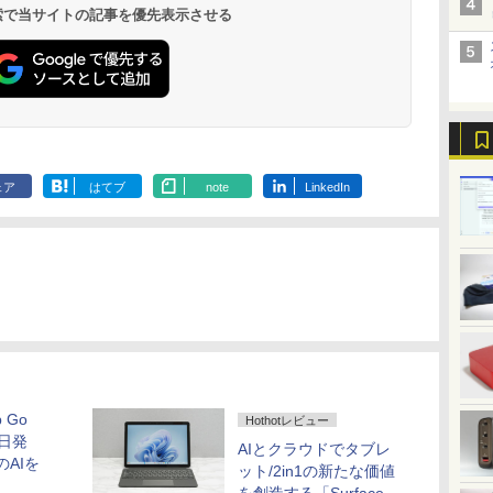
￥594
￥1,625
￥572
￥2,009
￥810
 検索で当サイトの記事を優先表示させる
ットル (Smart
Basic)
ェア
はてブ
note
LinkedIn
p Go
Hothotレビュー
本日発
AIとクラウドでタブレ
のAIを
ット/2in1の新たな価値