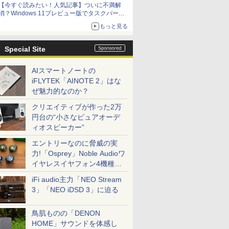
【今すぐ読みたい！人気記事】ついに不満解
消？Windows 11プレビュー版でタスクバーの
配置変更を徹底検証 - PC Watch
もっと見る
Special Site
AIスマートノートの
iFLYTEK「AINOTE 2」はな
ぜ魅力的なのか？
クリエイティブが作った2万
円台の“小さなピュアオーデ
ィオスピーカー”
エントリーなのに脅威の実
力!「Osprey」Noble Audioワ
イヤレスイヤフォン4機種を
一気に聴く
iFi audio主力「NEO Stream
3」「NEO iDSD 3」に迫る
鳥肌ものの「DENON
HOME」サウンドを体感し