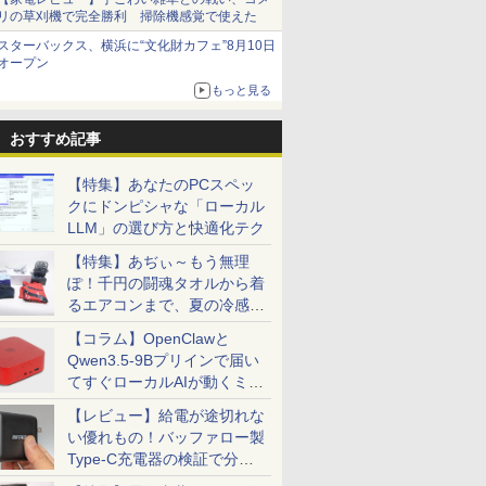
リの草刈機で完全勝利 掃除機感覚で使えた
スターバックス、横浜に“文化財カフェ”8月10日
オープン
もっと見る
おすすめ記事
【特集】あなたのPCスペッ
クにドンピシャな「ローカル
LLM」の選び方と快適化テク
【特集】あぢぃ～もう無理
ぽ！千円の闘魂タオルから着
るエアコンまで、夏の冷感グ
ッズ一挙紹介
【コラム】OpenClawと
Qwen3.5-9Bプリインで届い
てすぐローカルAIが動くミニ
PC「SER9 Pro」
【レビュー】給電が途切れな
い優れもの！バッファロー製
Type-C充電器の検証で分か
ったこと