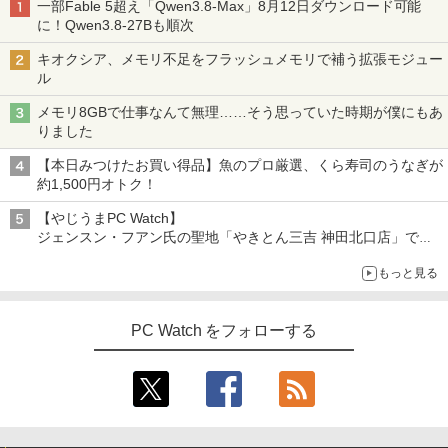
一部Fable 5超え「Qwen3.8-Max」8月12日ダウンロード可能
に！Qwen3.8-27Bも順次
キオクシア、メモリ不足をフラッシュメモリで補う拡張モジュー
ル
メモリ8GBで仕事なんて無理……そう思っていた時期が僕にもあ
りました
【本日みつけたお買い得品】魚のプロ厳選、くら寿司のうなぎが
約1,500円オトク！
【やじうまPC Watch】
ジェンスン・フアン氏の聖地「やきとん三吉 神田北口店」で
「ご来店記念コース」を娘と堪能
もっと見る
～コース名を変更したのはNVIDIAに怒られたからではない
PC Watch をフォローする