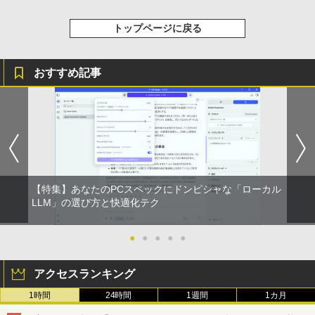
￥2,009
レスイヤホン Bluetooth 5.4 ノイズキャンセ
￥124,800
リング ANC 36時間再生
トップページに戻る
￥2,980
デスクトップPC Ryzen7 5700G メモリ1
おすすめ記事
5
6GB SSD1TB B550 グラボなし
￥148,700
【特集】あなたのPCスペックにドンピシャな「ローカル
LLM」の選び方と快適化テク
●
●
●
●
●
アクセスランキング
1時間
24時間
1週間
1カ月