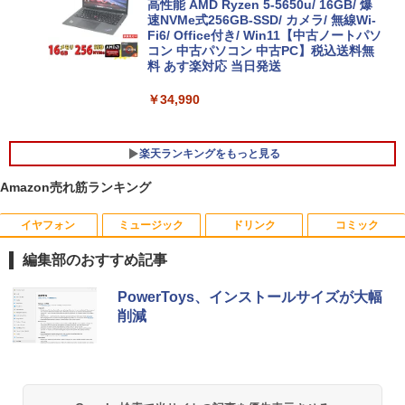
高性能 AMD Ryzen 5-5650u/ 16GB/ 爆
速NVMe式256GB-SSD/ カメラ/ 無線Wi-
Fi6/ Office付き/ Win11【中古ノートパソ
コン 中古パソコン 中古PC】税込送料無
料 あす楽対応 当日発送
￥34,990
楽天ランキングをもっと見る
Amazon売れ筋ランキング
イヤフォン
ミュージック
ドリンク
コミック
ポイント10倍 中古パソコン デスクトッ
アンダーニンジャ（18） 【電子書籍】[
1
1
プパソコン Windows 11【Office付】
花沢健吾 ]
編集部のおすすめ記事
【Windows 11 Pro 64Bit搭載】DELL O
ptiplexシリーズ Core i5搭載/4G/新品SS
￥792
Anker Soundcore P40i オフホワイト
BRUCE WAYNE feat. Flo Milli, ATL Jacob
【Amazon.co.jp限定】 い・ろ・は・す 2L P
薬屋のひとりごと 17巻 (デジタル版ビッグガ
D 120GB/DVD-ROM/送料無料【オプショ
PowerToys、インストールサイズが大幅
[Explicit]
ET ラベルレス ×8本
ンガンコミックス)
ン色々有】
削減
￥7,990
￥250
￥1,112
￥770
￥24,800
熱帯魚・水草大図鑑 定番種から新種まで
2
￥6,600
Anker Soundcore P31i ブラック
BRUCE WAYNE feat. Flo Milli, ATL Jacob
by Amazon 天然水 ラベルレス 500ml ×24本
異世界居酒屋「のぶ」(22) (角川コミックス・