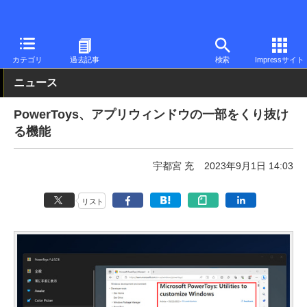
PC Watch
ソフトウェア/アプリ
他ソフト/アプリ
その他
カテゴリ
過去記事
検索
Impressサイト
ニュース
PowerToys、アプリウィンドウの一部をくり抜け
る機能
宇都宮 充
2023年9月1日 14:03
リスト