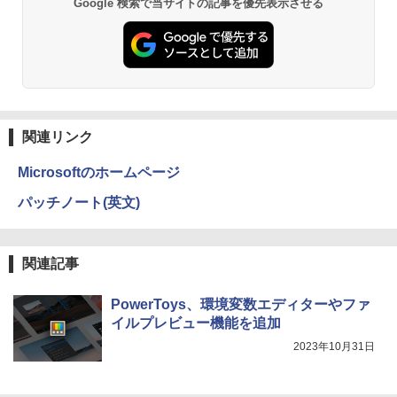
Google 検索で当サイトの記事を優先表示させる
【エントリーでポイント100％還元のチ
2
[Explicit]
富士山の天然水 バナジウム含有 水 ミネラル
エース)
ャンス】GMKtec ミニpc G3 Pro Intel C
ウォーター ペットボトル 静岡県産 500ミリリ
￥5,990
ore i3 10110U 16GB DDR4 64GBまで増
ットル (Smart Basic)
￥250
￥832
設 512GB SSD M.2 2242 最大8TB Wind
ows11 Pro mini pc 4.1GHz WIFI6 BT5.
￥1,380
2 小型PC VESA対応 ミニパソコン 2画面
看護師・看護学生のためのレビューブッ
3
高性能 みにpc nucbox 省エネ デスクト
ク 2027 [ 岡庭 豊 ]
ップPC
Anker Soundcore Liberty 5 アプリコットピ
On My Road (Stadium ver.)
ONE PIECE モノクロ版 115 (ジャンプコミッ
ンク
クスDIGITAL)
by Amazon 炭酸水 ラベルレス 500ml ×24本
￥6,930
関連リンク
強炭酸水 ペットボトル 500ミリリットル (Sm
￥66,248
￥250
art Basic)
￥-
￥594
Microsoftのホームページ
￥1,625
パッチノート(英文)
[VETESA正規販売店]デスクトップパソ
これから俺は、後輩に抱かれます 6【電
3
4
コン PC 一体型 新品 Windows11 27型 C
【2026年アップグレード版】AOKIMI ワイヤ
On My Road (Stadium ver.)
HUNTER×HUNTER モノクロ版 39 (ジャンプ
子限定かきおろし付】 【電子書籍】[ 佳
ore i7 第4世代 Office付き メモリ16GB
レスイヤホン bluetooth イヤホン V12 小型
コミックスDIGITAL)
門サエコ ]
by Amazon 天然水ラベルレス 2L×9本
SSD512GB 初期設定済 ホワイト ブラッ
軽量 ブルートゥースHi-Fi 最大36時間再生 ぶ
￥250
関連記事
ク
るーとゅーす コードレス ENCノイズキャン
￥572
￥878
￥1,117
セリング 自動ペアリング Type-C充電 マイク
付き 防水 タッチ式音量調整 スポーツ/通勤/通
￥69,800
PowerToys、環境変数エディターやファ
学/WEB会議(ホワイト)
イルプレビュー機能を追加
BUGS LIFE
スーパーの裏でヤニ吸うふたり 9巻 (デジタル
あかね噺 23 【電子書籍】[ 末永裕樹 ]
5
￥1,964
2023年10月31日
版ビッグガンガンコミックス)
コカ・コーラ やかんの麦茶 from 爽健美茶 ラ
GMKtec GMK-K8 PLUS-32/1T-W11Pro
ベルレス 650mlPET×24本
4
￥250
￥572
(8845HS)
￥810
Xiaomi シャオミ REDMI Buds 8 Lite ワイヤ