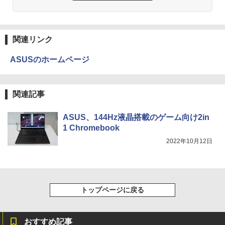
On My Road (Stadium ver.)
HUNTER×HUNTER モノクロ版 39 (ジャンプ
コミックスDIGITAL)
by Amazon 天然水ラベルレス 2L×9本
￥250
￥572
￥1,117
関連リンク
ASUSのホームページ
BUGS LIFE
スーパーの裏でヤニ吸うふたり 9巻 (デジタル
版ビッグガンガンコミックス)
by Amazon 炭酸水 ラベルレス 500ml ×24本
強炭酸水 ペットボトル 500ミリリットル (Sm
￥250
関連記事
art Basic)
￥810
￥1,625
ASUS、144Hz液晶搭載のゲーム向け2in
1 Chromebook
On My Road (Stadium ver.)
ONE PIECE モノクロ版 115 (ジャンプコミッ
2022年10月12日
クスDIGITAL)
コカ・コーラ やかんの麦茶 from 爽健美茶 ラ
ベルレス 650mlPET×24本
￥250
￥594
￥1,653
トップページに戻る
おすすめ記事