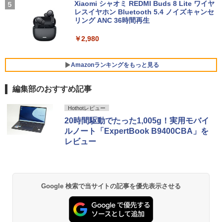
良品 フルHD 13.3インチ HP ProBook 63
Xiaomi シャオミ REDMI Buds 8 Lite ワイヤ
4
5 Aero G7 Windows11 高性能 AMD Ryz
レスイヤホン Bluetooth 5.4 ノイズキャンセ
【公式・直販】デスクトップパソコン P
5
en 5-4500u 16GB 爆速NVMe式256GB-S
リング ANC 36時間再生
C 新品 Office付き 可能 Lenovo IdeaCe
MSI ビジネスモニター PRO MP2412 薄
5
SD カメラ 無線Wi-Fi6 Office付き Win11
ntre Mini 01IRH10R Core 5 プロセッサ
型 VAパネル フルHD/23.8インチ/HDMI/D
【中古ノートパソコン 中古パソコン 中古
￥2,980
ー 210H メモリ 16GB SSD 512GB Wind
isplayPort/リフレッシュレート100Hz/応
PC】送料無料 あす楽対応 即日発送（Wi
ows11 Microsoft Office2024搭載可能
答速度1ms(MPRT)/ブルーライトカット
ndows10も対応可能 Win10）
送料無料 1年保証【NortonP】
【新品】
Amazonランキングをもっと見る
￥29,689
￥139,980
￥13,900
編集部のおすすめ記事
BRUCE WAYNE feat. Flo Milli, ATL Jacob
【Amazon.co.jp限定】 い・ろ・は・す 2L P
薬屋のひとりごと 17巻 (デジタル版ビッグガ
【中古】SONY VAIO ProPG VJPG11C11
5
Hothotレビュー
[Explicit]
ET ラベルレス ×8本
ンガンコミックス)
N 中古 ノートOffice Win11 or Win10 第
20時間駆動でたった1,005g！実用モバイ
8世代[Core i5 8250U 8GB SSD256GB
ルノート「ExpertBook B9400CBA」を
無線 カメラ 13.3型 ブラック] :良品
￥250
￥1,001
￥770
レビュー
￥29,980
BRUCE WAYNE feat. Flo Milli, ATL Jacob
by Amazon 天然水 ラベルレス 500ml ×24本
異世界居酒屋「のぶ」(22) (角川コミックス・
[Explicit]
富士山の天然水 バナジウム含有 水 ミネラル
エース)
ウォーター ペットボトル 静岡県産 500ミリリ
Google 検索で当サイトの記事を優先表示させる
ットル (Smart Basic)
￥250
￥832
￥1,380