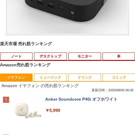
楽天市場 売れ筋ランキング
ノート
デスクトップ
モニター
本
Amazon売れ筋ランキング
イヤフォン
ミュージック
ドリンク
コミック
【マラソンセール期間中ポイント5倍】
パソコンデスクトップ 中古モニター 液晶
【中古】 DELL E1914Hc 18.5インチ 液
14ひきのシリーズ （既12巻） [ いわむ
1
1
1
1
Amazon イヤフォン の売れ筋ランキング
【訳あり】中古 MacBook Air 13.3イン
モニター★色指定不可★19型〜液晶 即使
晶モニター D-sub 非光沢 ノングレア 動
ら かずお ]
チ 2015年 型番A1466 Core i5 メモリ8G
用可能 中古PC限定 シークレット【1ヶ月
作保証 [96781]
更新日時：2026/08/06 06:06
B SSD256GB Webカメラ Wi-Fi Bluetoo
保証】【中古】
￥17,160
Anker Soundcore P40i オフホワイト
th macOS Monterey 動作確認済 すぐ使
￥3,980
える 90日保証 送料無料 Apple
￥2,780
￥5,990
￥19,980
ドラゴンボールスーパーダイバーズ 1st
2
EPSON 液晶モニター LD22W83L 21.5イ
ANNIVERSARY SUPER GUIDE[本/雑誌]
2
HP ★中古パソコン・Aランク★5XB43P
ンチワイド ホワイト LCD LEDバックラ
(Vジャンプブックス) (単行本・ムック) /
2
A#ABJ [ProDesk 600 G4 SFF(i5-8500 8
イト 1920 x 1080 フルHD TNパネル 非
Vジャンプ編集部