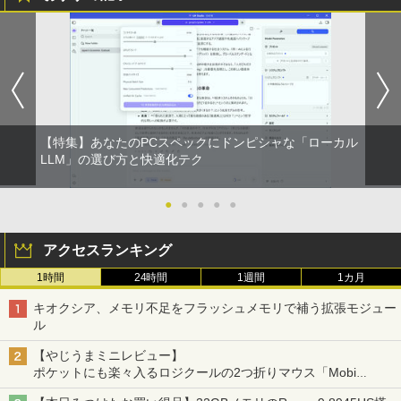
【特集】あなたのPCスペックにドンピシャな「ローカル
LLM」の選び方と快適化テク
●
●
●
●
●
アクセスランキング
1時間
24時間
1週間
1カ月
キオクシア、メモリ不足をフラッシュメモリで補う拡張モジュー
ル
【やじうまミニレビュー】
ポケットにも楽々入るロジクールの2つ折りマウス「Mobi
Fold」。その気になるギミックとは？