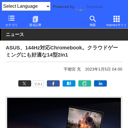
Powered by
Translate
PC Watch
イベント
CES
2023
カテゴリ
過去記事
検索
Impressサイト
ニュース
ASUS、144Hz対応Chromebook。クラウドゲー
ミングにも好適な14型2in1
宇都宮 充
2023年1月5日 04:00
リスト