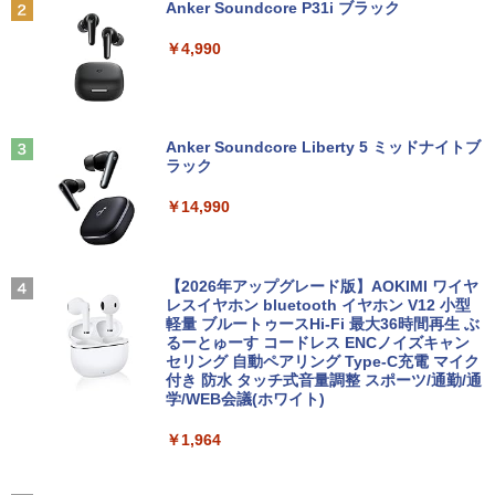
Anker Soundcore P31i ブラック
【期間限定！特別20％OFFクーポン配布
GB HDD500GB Win10Pro64)]
光沢 ノングレア HDMI DVI VGA VESA準
2
中！】Lenovo 14e Chromebook Gen 3
拠 ディスプレイ PS4 switch 対応 スイッ
￥1,870
￥4,990
第12世代 Intel N100｜14型 FHD ｜RAM
チ 【中古】
￥19,280
4GB・64GB eMMC｜軽量・長時間バッ
テリー｜5G対応（nanoSIM／eSIM）｜
￥4,900
Wi-Fi 6｜1080pカメラ｜HDMI・USB-C
小学生の語彙力アップ 基礎練習ドリル12
3
｜ChromeOS（Gemini 生成AI対応）｜
Dell OptiPlex 3050 SFF 第7世代 Core i
00 新装版 どんな子も言葉力が伸びる! [
3
【整備済み品】
Anker Soundcore Liberty 5 ミッドナイトブ
5 メモリ16GB SSD 256GB Office付き H
学習国語研究会 ]
ラック
DMI Windows11 デスクトップパソコン
23.8インチ液晶ワイドモニター DELL デ
3
￥20,800
中古パソコン
ル P2417H D-Sub15 HDMI DisplatP
￥1,870
￥14,990
ort【中古】
￥27,800
￥7,700
エントリーで最大10倍！充実機能ノート
3
【中古】ONE PIECE ＜1−115巻セッ
4
パソコン テンキー/DVD/WEBカメラ内蔵
【2026年アップグレード版】AOKIMI ワイヤ
ト＞ / 尾田栄一郎（コミックセット）
第8世代Core i3/i5 Core i7 最大メモリ16
レスイヤホン bluetooth イヤホン V12 小型
【★楽天1位★正規品★3年保証★新品】
4
GB 新品SSD256GB 東芝 NEC有名メー
軽量 ブルートゥースHi-Fi 最大36時間再生 ぶ
デスクトップパソコン 一体型pc 23型 フ
【保護ケース付き】 モバイルモニター 1
￥17,398
4
カー15.6型 DVD内蔵 15.6インチ HDMI P
るーとゅーす コードレス ENCノイズキャン
ルHD液晶一体型 デスクトップパソコン
5.6インチ モバイルモニタースタンド ノ
olaris Office搭載 最新MicrosoftOffice2
セリング 自動ペアリング Type-C充電 マイク
インテル Core 7【Windows 11搭載】U
ングレア 1080PフルHD ディスプレイ コ
024可 Windows11 長期保証 中古PC
付き 防水 タッチ式音量調整 スポーツ/通勤/通
SB 2.0 USB 3.0 5G WIFI搭載 一体型パソ
スパ デュアルモニター サブモニター ポ
学/WEB会議(ホワイト)
コン メモリー16GB SSD 2TB
ータブルモニター ゲーミングモニター T
￥18,000
pye-C/mini HDMI iPhone対応
2026年8月発売 予約 mini ミニ 2026年9
5
￥1,964
￥59,800
月号 ミルク M!LK MILK
￥12,480
￥4,550